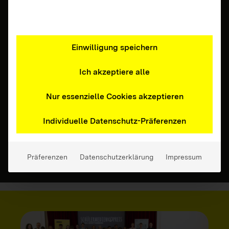
Einwilligung speichern
21.07.2026 | Eltern, Erziehende, Fachkräfte,
Ich akzeptiere alle
Jugendliche, Lehrkräfte, Ältere Menschen
Cem Özdemir übernimmt Schirmherrschaft
Nur essenzielle Cookies akzeptieren
Die Initiative MedienFokus BW hat mit
Individuelle Datenschutz-Präferenzen
Ministerpräsident Cem Özdemir einen neuen
Schirmherrn.
Zum Beitrag
Präferenzen
Datenschutzerklärung
Impressum