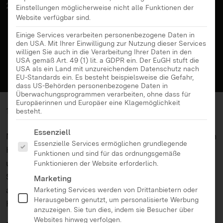
20. Juni 2025 erstmals in Heilbronn.
Einstellungen möglicherweise nicht alle Funktionen der
Website verfügbar sind.
Einige Services verarbeiten personenbezogene Daten in
den USA. Mit Ihrer Einwilligung zur Nutzung dieser Services
willigen Sie auch in die Verarbeitung Ihrer Daten in den
USA gemäß Art. 49 (1) lit. a GDPR ein. Der EuGH stuft die
USA als ein Land mit unzureichendem Datenschutz nach
EU-Standards ein. Es besteht beispielsweise die Gefahr,
dass US-Behörden personenbezogene Daten in
Überwachungsprogrammen verarbeiten, ohne dass für
Europäerinnen und Europäer eine Klagemöglichkeit
18.06.2025
besteht.
Es folgt eine Liste der Service-Gruppen, für die eine Ei
Essenziell
Noch bis zum 20. Juni 2025 messen sich erstmals in
Essenzielle Services ermöglichen grundlegende
Heilbronn die 72 besten Nachwuchs-Hackerinnen
Funktionen und sind für das ordnungsgemäße
und -Hacker aus Deutschland, Österreich und der
Funktionieren der Website erforderlich.
Schweiz. Die meisten Teilnehmenden sind jünger
Marketing
als 25 Jahre und haben sich bei verschiedenen
Marketing Services werden von Drittanbietern oder
Herausgebern genutzt, um personalisierte Werbung
Hacking-Events für die Meisterschaft qualifiziert.
anzuzeigen. Sie tun dies, indem sie Besucher über
Websites hinweg verfolgen.