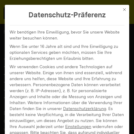
MedienFokus BW
MENÜ
Mit di
Datenschutz-Präferenz
MedienFokus BW
...
News und Beiträge
Wir benötigen Ihre Einwilligung, bevor Sie unsere Website
weiter besuchen können.
Deutsche Hacking Meisterschaften in Heilbronn
Wenn Sie unter 16 Jahre alt sind und Ihre Einwilligung zu
optionalen Services geben möchten, müssen Sie Ihre
Deutsche Hacking
Erziehungsberechtigten um Erlaubnis bitten.
Wir verwenden Cookies und andere Technologien auf
unserer Website. Einige von ihnen sind essenziell, während
Meisterschaften in
andere uns helfen, diese Website und Ihre Erfahrung zu
verbessern.
Personenbezogene Daten können verarbeitet
Heilbronn
werden (z. B. IP-Adressen), z. B. für personalisierte
Anzeigen und Inhalte oder die Messung von Anzeigen und
Inhalten.
Weitere Informationen über die Verwendung Ihrer
Daten finden Sie in unserer
Datenschutzerklärung
.
Es
Die Finalisten der Cyber Security Challenge
besteht keine Verpflichtung, in die Verarbeitung Ihrer Daten
Germany und die besten DACH Teams aus
einzuwilligen, um dieses Angebot zu nutzen.
Sie können
Ihre Auswahl jederzeit unter
Einstellungen
widerrufen oder
verschiedenen Qualifikationen treffen sich vom 16-
anpassen.
Bitte beachten Sie, dass aufgrund individueller