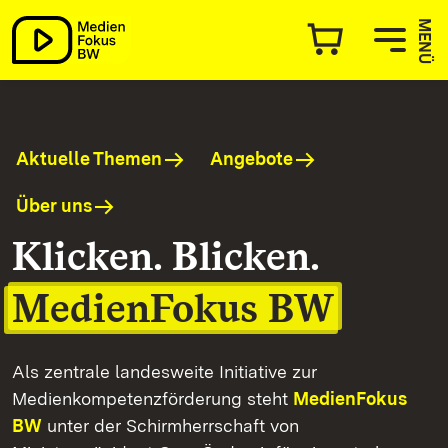
MedienFokus BW
MENÜ
Aktuelle Themen
Angebote
Über uns
Klicken. Blicken.
MedienFokus BW
Als zentrale landesweite Initiative zur
Medienkompetenzförderung steht
MedienFokus
BW
unter der Schirmherrschaft von