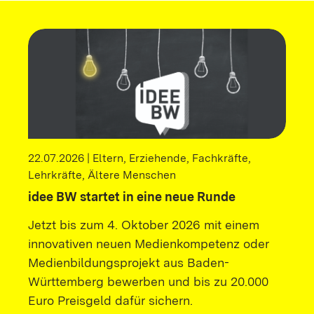
22.07.2026 | Eltern, Erziehende, Fachkräfte,
Lehrkräfte, Ältere Menschen
idee BW startet in eine neue Runde
Jetzt bis zum 4. Oktober 2026 mit einem
innovativen neuen Medienkompetenz oder
Medienbildungsprojekt aus Baden-
Württemberg bewerben und bis zu 20.000
Euro Preisgeld dafür sichern.