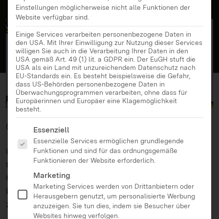
Einstellungen möglicherweise nicht alle Funktionen der
Website verfügbar sind.
Einige Services verarbeiten personenbezogene Daten in
den USA. Mit Ihrer Einwilligung zur Nutzung dieser Services
willigen Sie auch in die Verarbeitung Ihrer Daten in den
USA gemäß Art. 49 (1) lit. a GDPR ein. Der EuGH stuft die
USA als ein Land mit unzureichendem Datenschutz nach
EU-Standards ein. Es besteht beispielsweise die Gefahr,
dass US-Behörden personenbezogene Daten in
Überwachungsprogrammen verarbeiten, ohne dass für
Europäerinnen und Europäer eine Klagemöglichkeit
besteht.
09.07.2026
Es folgt eine Liste der Service-Gruppen, für die eine Ei
Essenziell
Essenzielle Services ermöglichen grundlegende
Unter dem Motto „Komm machen!“ lädt die
Funktionen und sind für das ordnungsgemäße
Funktionieren der Website erforderlich.
Code Week Baden-Württemberg
vom 10. bis 25.
Marketing
Oktober 2026 bereits zum siebten Mal dazu ein, die
Marketing Services werden von Drittanbietern oder
kreative und vielfältige Welt des Programmierens
Herausgebern genutzt, um personalisierte Werbung
zu entdecken.
anzuzeigen. Sie tun dies, indem sie Besucher über
Websites hinweg verfolgen.