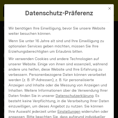
MedienFokus BW
MENÜ
Mit di
Datenschutz-Präferenz
MedienFokus BW
...
News und Beiträge
Wir benötigen Ihre Einwilligung, bevor Sie unsere Website
weiter besuchen können.
Code Week BW 2026 sucht Mitmacher
Wenn Sie unter 16 Jahre alt sind und Ihre Einwilligung zu
optionalen Services geben möchten, müssen Sie Ihre
Code Week BW 2026
Erziehungsberechtigten um Erlaubnis bitten.
Wir verwenden Cookies und andere Technologien auf
unserer Website. Einige von ihnen sind essenziell, während
sucht Mitmacher
andere uns helfen, diese Website und Ihre Erfahrung zu
verbessern.
Personenbezogene Daten können verarbeitet
werden (z. B. IP-Adressen), z. B. für personalisierte
Vom 11. bis 26. Oktober 2026 findet bereits zum
Anzeigen und Inhalte oder die Messung von Anzeigen und
Inhalten.
Weitere Informationen über die Verwendung Ihrer
sechsten Mal die Code Week in Baden-
Daten finden Sie in unserer
Datenschutzerklärung
.
Es
Württemberg statt. Wer mitmachen will, kann sich
besteht keine Verpflichtung, in die Verarbeitung Ihrer Daten
einzuwilligen, um dieses Angebot zu nutzen.
Sie können
ab sofort als Teilnehmender oder mit eigenem
Ihre Auswahl jederzeit unter
Einstellungen
widerrufen oder
Programmpunkt anmelden.
anpassen.
Bitte beachten Sie, dass aufgrund individueller