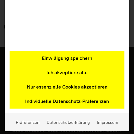
Weitere
Beiträge
Einwilligung speichern
Ich akzeptiere alle
Nur essenzielle Cookies akzeptieren
Individuelle Datenschutz-Präferenzen
21.07.2026 | Eltern, Erziehende, Fachkräfte,
Jugendliche, Lehrkräfte, Ältere Menschen
Präferenzen
Datenschutzerklärung
Impressum
Cem Özdemir übernimmt Schirmherrschaft