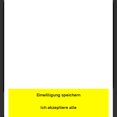
Rückblick
Geförderte Projekte
Preisträger 2025
Preisträger 2024
Preisträger 2023
Preisträger 2022
Preisträger 2021
Preisträger 2013-2020
Einwilligung speichern
Ich akzeptiere alle