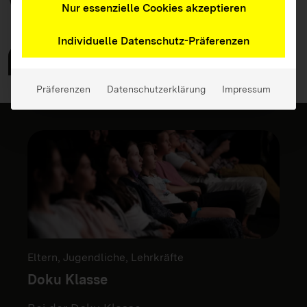
Weitere
Angebote
Nur essenzielle Cookies akzeptieren
Individuelle Datenschutz-Präferenzen
Zu allen Angeboten
Präferenzen
Datenschutzerklärung
Impressum
Eltern, Jugendliche, Lehrkräfte
Doku Klasse