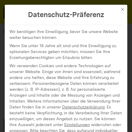
MedienFokus BW
MENÜ
Mit di
Datenschutz-Präferenz
MedienFokus BW
Angebote
idee BW
Wir benötigen Ihre Einwilligung, bevor Sie unsere Website
weiter besuchen können.
Wenn Sie unter 16 Jahre alt sind und Ihre Einwilligung zu
optionalen Services geben möchten, müssen Sie Ihre
Erziehungsberechtigten um Erlaubnis bitten.
Wir verwenden Cookies und andere Technologien auf
unserer Website. Einige von ihnen sind essenziell, während
andere uns helfen, diese Website und Ihre Erfahrung zu
verbessern.
Personenbezogene Daten können verarbeitet
werden (z. B. IP-Adressen), z. B. für personalisierte
Anzeigen und Inhalte oder die Messung von Anzeigen und
Inhalten.
Weitere Informationen über die Verwendung Ihrer
Daten finden Sie in unserer
Datenschutzerklärung
.
Es
besteht keine Verpflichtung, in die Verarbeitung Ihrer Daten
einzuwilligen, um dieses Angebot zu nutzen.
Sie können
idee BW
Ihre Auswahl jederzeit unter
Einstellungen
widerrufen oder
anpassen.
Bitte beachten Sie, dass aufgrund individueller