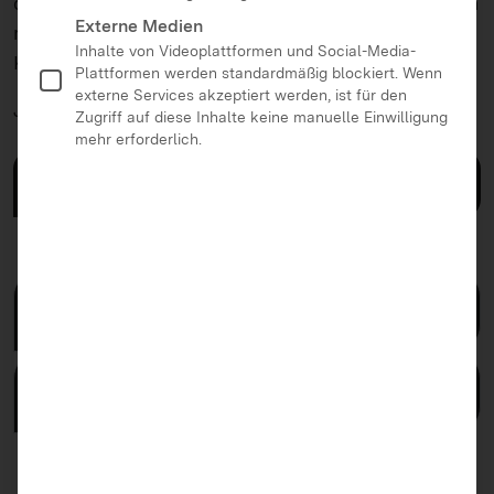
die bereits erfolgreich verwirklicht wurden, als auch
Externe Medien
mit noch nicht in die Praxis umgesetzten
Inhalte von Videoplattformen und Social-Media-
Konzepten.
Plattformen werden standardmäßig blockiert. Wenn
externe Services akzeptiert werden, ist für den
Jetzt
bis 4. Oktober 2026
bewerben!
Zugriff auf diese Inhalte keine manuelle Einwilligung
mehr erforderlich.
Zur Bewerbung
Teilnahmebedingungen
Rechtliche Rahmenbedingungen