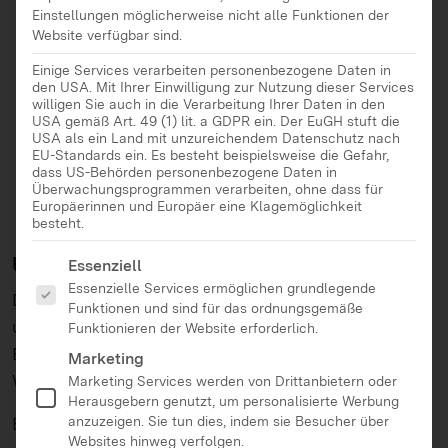
Einstellungen möglicherweise nicht alle Funktionen der
Website verfügbar sind.
Preisgelder in Höhe von bis zu € 20.000,-
Einige Services verarbeiten personenbezogene Daten in
Richtet sich hauptsächlich an innovative
den USA. Mit Ihrer Einwilligung zur Nutzung dieser Services
Projektideen, die die Medienkompetenz in
willigen Sie auch in die Verarbeitung Ihrer Daten in den
USA gemäß Art. 49 (1) lit. a GDPR ein. Der EuGH stuft die
Baden-Württemberg nachhaltig stärken
USA als ein Land mit unzureichendem Datenschutz nach
EU-Standards ein. Es besteht beispielsweise die Gefahr,
Eine Fachjury entscheidet jährlich über die
dass US-Behörden personenbezogene Daten in
Vergabe
Überwachungsprogrammen verarbeiten, ohne dass für
Europäerinnen und Europäer eine Klagemöglichkeit
besteht.
Es folgt eine Liste der Service-Gruppen, für die eine Ei
Über das Angebot
Essenziell
Essenzielle Services ermöglichen grundlegende
Der Ideenwettbewerb unterstützt innovative Ideen
Funktionen und sind für das ordnungsgemäße
und erfolgreiche Maßnahmen von Initiativen oder
Funktionieren der Website erforderlich.
Einzelprojekte, die die Medienkompetenz in Baden-
Marketing
Württemberg nachhaltig stärken.
Marketing Services werden von Drittanbietern oder
Herausgebern genutzt, um personalisierte Werbung
anzuzeigen. Sie tun dies, indem sie Besucher über
Bewerbungen sind sowohl mit Projekten möglich,
Websites hinweg verfolgen.