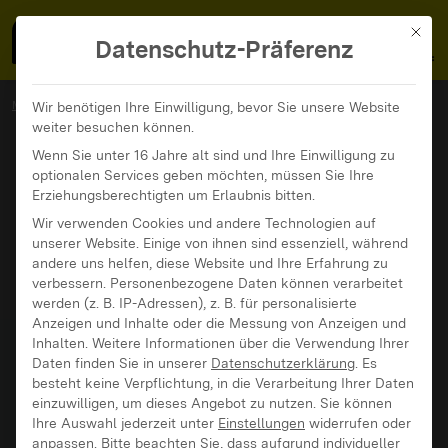
MedienFokus BW
MENÜ
Mit di
Datenschutz-Präferenz
MedienFokus BW
...
News und Beiträge
Wir benötigen Ihre Einwilligung, bevor Sie unsere Website
weiter besuchen können.
Wie kann Medienbildung inklusiver werden?
Wenn Sie unter 16 Jahre alt sind und Ihre Einwilligung zu
optionalen Services geben möchten, müssen Sie Ihre
Erziehungsberechtigten um Erlaubnis bitten.
Wir verwenden Cookies und andere Technologien auf
unserer Website. Einige von ihnen sind essenziell, während
andere uns helfen, diese Website und Ihre Erfahrung zu
verbessern.
Personenbezogene Daten können verarbeitet
werden (z. B. IP-Adressen), z. B. für personalisierte
Anzeigen und Inhalte oder die Messung von Anzeigen und
Inhalten.
Weitere Informationen über die Verwendung Ihrer
Daten finden Sie in unserer
Datenschutzerklärung
.
Es
besteht keine Verpflichtung, in die Verarbeitung Ihrer Daten
einzuwilligen, um dieses Angebot zu nutzen.
Sie können
Ihre Auswahl jederzeit unter
Einstellungen
widerrufen oder
anpassen.
Bitte beachten Sie, dass aufgrund individueller