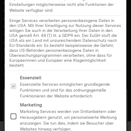
weniger auf Quellen und die Echtheit von Bildern
Einstellungen möglicherweise nicht alle Funktionen der
verlassen. Künstliche Intelligenz, Deep Fakes und
Website verfügbar sind.
gezielte Desinformation fluten die sozialen Medien,
Einige Services verarbeiten personenbezogene Daten in
verunsichern und wühlen auf. Die Kampagne
den USA. Mit Ihrer Einwilligung zur Nutzung dieser Services
willigen Sie auch in die Verarbeitung Ihrer Daten in den
#UseTheNews will ein ganzes Jahr lang
USA gemäß Art. 49 (1) lit. a GDPR ein. Der EuGH stuft die
USA als ein Land mit unzureichendem Datenschutz nach
gegensteuern und auf den Wert gut recherchierter
EU-Standards ein. Es besteht beispielsweise die Gefahr,
Nachrichten aufmerksam machen. Deswegen wird
dass US-Behörden personenbezogene Daten in
Überwachungsprogrammen verarbeiten, ohne dass für
2024 zum „Jahr der Nachricht“. Auch, weil eine
Europäerinnen und Europäer eine Klagemöglichkeit
Demokratie nur dann funktionieren kann, wenn alle
besteht.
wissen, welche Elemente ihr schaden können.
Es folgt eine Liste der Service-Gruppen, für die eine Ei
Essenziell
Essenzielle Services ermöglichen grundlegende
Funktionen und sind für das ordnungsgemäße
Funktionieren der Website erforderlich.
Marketing
Marketing Services werden von Drittanbietern oder
Herausgebern genutzt, um personalisierte Werbung
anzuzeigen. Sie tun dies, indem sie Besucher über
Websites hinweg verfolgen.