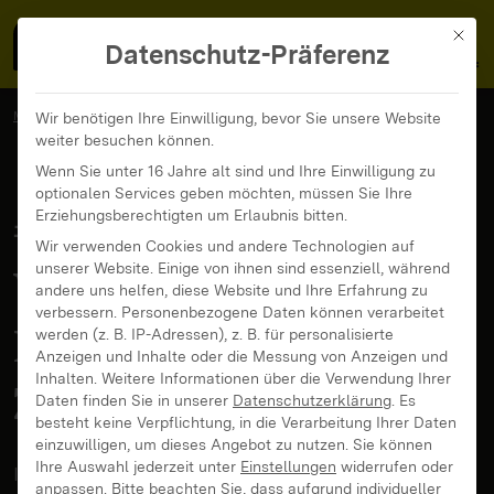
MedienFokus BW
MENÜ
Mit di
Datenschutz-Präferenz
MedienFokus BW
...
News und Beiträge
Wir benötigen Ihre Einwilligung, bevor Sie unsere Website
weiter besuchen können.
Weshalb das „Jahr der Nachricht“ unser Zusammenleben stärkt
Wenn Sie unter 16 Jahre alt sind und Ihre Einwilligung zu
optionalen Services geben möchten, müssen Sie Ihre
#UseTheNews:
Erziehungsberechtigten um Erlaubnis bitten.
Wir verwenden Cookies und andere Technologien auf
unserer Website. Einige von ihnen sind essenziell, während
Weshalb das „Jahr der
andere uns helfen, diese Website und Ihre Erfahrung zu
verbessern.
Personenbezogene Daten können verarbeitet
Nachricht“ unser
werden (z. B. IP-Adressen), z. B. für personalisierte
Anzeigen und Inhalte oder die Messung von Anzeigen und
Inhalten.
Weitere Informationen über die Verwendung Ihrer
Zusammenleben stärkt
Daten finden Sie in unserer
Datenschutzerklärung
.
Es
besteht keine Verpflichtung, in die Verarbeitung Ihrer Daten
einzuwilligen, um dieses Angebot zu nutzen.
Sie können
Ihre Auswahl jederzeit unter
Einstellungen
widerrufen oder
In unserer modernen Welt können wir uns immer
anpassen.
Bitte beachten Sie, dass aufgrund individueller