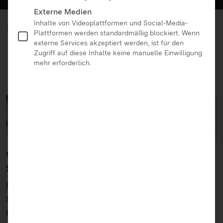
Externe Medien
Inhalte von Videoplattformen und Social-Media-
15.02.2021
Plattformen werden standardmäßig blockiert. Wenn
externe Services akzeptiert werden, ist für den
Zugriff auf diese Inhalte keine manuelle Einwilligung
mehr erforderlich.
Welche Mediennutzungszeiten empfehlen
Sie je nach Alter?
Medienzeiten festzulegen hilft Ihnen dabei, die
Mediennutzung Ihres Kindes im Auge behalten zu
können. Je nach Alter und Reife des Kindes können