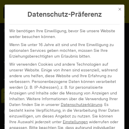
MedienFokus BW
MENÜ
Mit di
Datenschutz-Präferenz
MedienFokus BW
...
News und Beiträge
Wir benötigen Ihre Einwilligung, bevor Sie unsere Website
weiter besuchen können.
Die 10 häufigsten Fragen bei der medienpädagogischen
Beratungsstelle
Wenn Sie unter 16 Jahre alt sind und Ihre Einwilligung zu
optionalen Services geben möchten, müssen Sie Ihre
Erziehungsberechtigten um Erlaubnis bitten.
Was wollen Eltern
Wir verwenden Cookies und andere Technologien auf
unserer Website. Einige von ihnen sind essenziell, während
andere uns helfen, diese Website und Ihre Erfahrung zu
wissen? Die
10
verbessern.
Personenbezogene Daten können verarbeitet
werden (z. B. IP-Adressen), z. B. für personalisierte
häufigsten Fragen
bei
Anzeigen und Inhalte oder die Messung von Anzeigen und
Inhalten.
Weitere Informationen über die Verwendung Ihrer
Daten finden Sie in unserer
Datenschutzerklärung
.
Es
der
besteht keine Verpflichtung, in die Verarbeitung Ihrer Daten
einzuwilligen, um dieses Angebot zu nutzen.
Sie können
medienpädagogischen
Ihre Auswahl jederzeit unter
Einstellungen
widerrufen oder
anpassen.
Bitte beachten Sie, dass aufgrund individueller