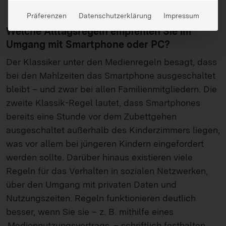
Präferenzen
Datenschutzerklärung
Impressum
Welche Alltagsregeln empfehlen Sie im
Umgang mit Smartphone oder PC?
Der Klassiker unter den Medienregeln besagt, dass
bei den Mahlzeiten das Smartphone ausgeschaltet
bleibt – und zwar bei allen Familienmitgliedern. Die
zweite Klassik-Regel lautet, dass Smartphones
bereits eine Stunde vor dem Zubettgehen
ausgeschaltet außerhalb des Kinderzimmers liegen,
was vor allem bei jüngeren Kindern eingefordert
werden sollte. Darüber hinaus existieren viele
Regeln für das Verhalten in sozialen Netzwerken,
über den Umgang mit privaten Daten und
Nutzungszeiten. Regeln funktionieren deutlich
besser, wenn Sie sie – z. B. mithilfe eines
Mediennutzungsvertrags
– schriftlich festhalten.