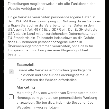
Einstellungen möglicherweise nicht alle Funktionen der
Beratungsstelle
Website verfügbar sind.
Einige Services verarbeiten personenbezogene Daten in
den USA. Mit Ihrer Einwilligung zur Nutzung dieser Services
Fragen zu Gewaltvideos, Cyber-Mobbing,
willigen Sie auch in die Verarbeitung Ihrer Daten in den
USA gemäß Art. 49 (1) lit. a GDPR ein. Der EuGH stuft die
Verletzung der Privatsphäre, Onlinespielsucht? Die
USA als ein Land mit unzureichendem Datenschutz nach
medienpädagogische Beratungsstelle des
EU-Standards ein. Es besteht beispielsweise die Gefahr,
dass US-Behörden personenbezogene Daten in
Landesmedienzentrums unterstützt Eltern,
Überwachungsprogrammen verarbeiten, ohne dass für
Europäerinnen und Europäer eine Klagemöglichkeit
Lehrkräfte und Erziehende rund ums Thema
besteht.
„Medien“. Wir haben die 10 häufigsten Fragen
Es folgt eine Liste der Service-Gruppen, für die eine Ei
zusammengestellt, die Eltern an die
Essenziell
Essenzielle Services ermöglichen grundlegende
Beratungsstelle haben.
Funktionen und sind für das ordnungsgemäße
Funktionieren der Website erforderlich.
Marketing
Marketing Services werden von Drittanbietern oder
Herausgebern genutzt, um personalisierte Werbung
anzuzeigen. Sie tun dies, indem sie Besucher über
Websites hinweg verfolgen.