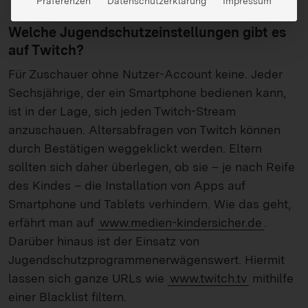
Präferenzen
Datenschutzerklärung
Impressum
Welche Jugendschutzeinstellungen gibt es
auf Twitch?
Für Zuschauer ohne Nutzer-Account keine. Jeder
Sechsjährige, der ein Smartphone bedienen kann,
ist in der Lage, sich jeden Twitch-Stream
anzuschauen. Altersabfragen von Twitch können
durch Bestätigen weggeklickt werden. Eltern
sollten sich daher überlegen, ob sie – je nach Reife
des Kindes – die Installation von Apps auf
Smartphone und Tablets verhindern. Wie das geht,
erfährt man auf
www.medien-kindersicher.de
.
Darüber hinaus ist der Einsatz von
Jugendschutzprogrammen
erwägenswert. Hiermit
lassen sich ganze URLs wie
www.twitch.tv
mithilfe
einer Blacklist filtern.