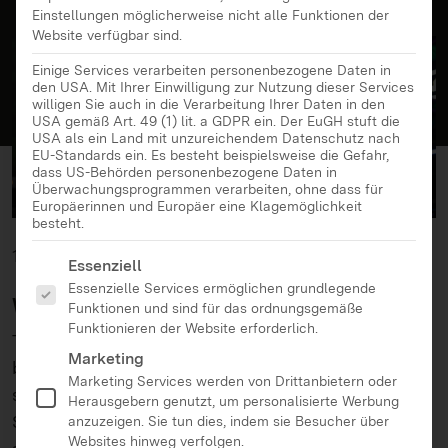
Einstellungen möglicherweise nicht alle Funktionen der
Website verfügbar sind.
Einige Services verarbeiten personenbezogene Daten in
den USA. Mit Ihrer Einwilligung zur Nutzung dieser Services
willigen Sie auch in die Verarbeitung Ihrer Daten in den
USA gemäß Art. 49 (1) lit. a GDPR ein. Der EuGH stuft die
USA als ein Land mit unzureichendem Datenschutz nach
EU-Standards ein. Es besteht beispielsweise die Gefahr,
dass US-Behörden personenbezogene Daten in
Überwachungsprogrammen verarbeiten, ohne dass für
Europäerinnen und Europäer eine Klagemöglichkeit
besteht.
18.03.2022
Es folgt eine Liste der Service-Gruppen, für die eine Ei
Essenziell
Essenzielle Services ermöglichen grundlegende
Was ist Twitch?
Funktionen und sind für das ordnungsgemäße
Funktionieren der Website erforderlich.
Twitch ist eine Streaming-Plattform. Streaming
Marketing
bedeutet, dass jeder, der einen internetfähigen PC
Marketing Services werden von Drittanbietern oder
sowie eine Webcam besitzt, auf Twitch auf
Herausgebern genutzt, um personalisierte Werbung
Sendung gehen kann. Vor allem Jugendliche, die
anzuzeigen. Sie tun dies, indem sie Besucher über
Websites hinweg verfolgen.