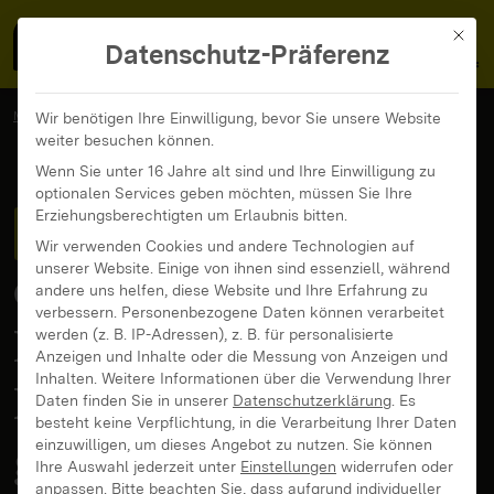
MedienFokus BW
MENÜ
Mit di
Datenschutz-Präferenz
MedienFokus BW
...
News und Beiträge
Wir benötigen Ihre Einwilligung, bevor Sie unsere Website
weiter besuchen können.
Ist Twitch wirklich für Heranwachsende geeignet?
Wenn Sie unter 16 Jahre alt sind und Ihre Einwilligung zu
optionalen Services geben möchten, müssen Sie Ihre
Twitch & Gaming
: Ist
Erziehungsberechtigten um Erlaubnis bitten.
Wir verwenden Cookies und andere Technologien auf
unserer Website. Einige von ihnen sind essenziell, während
die Streaming-
andere uns helfen, diese Website und Ihre Erfahrung zu
verbessern.
Personenbezogene Daten können verarbeitet
Plattform wirklich für
werden (z. B. IP-Adressen), z. B. für personalisierte
Anzeigen und Inhalte oder die Messung von Anzeigen und
Inhalten.
Weitere Informationen über die Verwendung Ihrer
Heranwachsende
Daten finden Sie in unserer
Datenschutzerklärung
.
Es
besteht keine Verpflichtung, in die Verarbeitung Ihrer Daten
geeignet?
einzuwilligen, um dieses Angebot zu nutzen.
Sie können
Ihre Auswahl jederzeit unter
Einstellungen
widerrufen oder
anpassen.
Bitte beachten Sie, dass aufgrund individueller