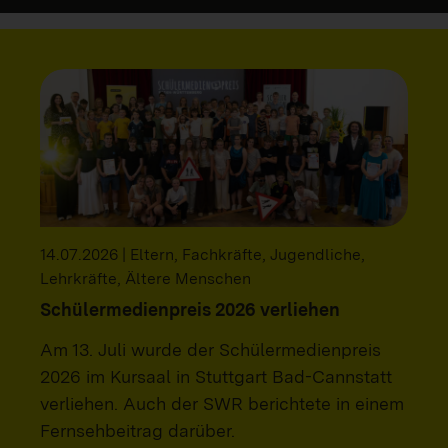
14.07.2026 | Eltern, Fachkräfte, Jugendliche,
Lehrkräfte, Ältere Menschen
Schülermedienpreis 2026 verliehen
Am 13. Juli wurde der Schülermedienpreis
2026 im Kursaal in Stuttgart Bad-Cannstatt
verliehen. Auch der SWR berichtete in einem
Fernsehbeitrag darüber.