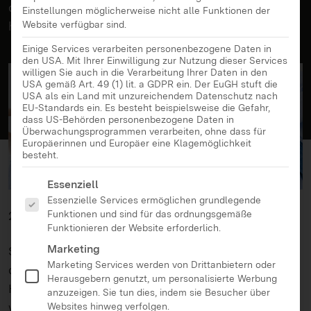
die vor dem Sprechen bereits das Wischen gelernt
Einstellungen möglicherweise nicht alle Funktionen der
haben – die Generationen Alpha und Z.
Website verfügbar sind.
Einige Services verarbeiten personenbezogene Daten in
den USA. Mit Ihrer Einwilligung zur Nutzung dieser Services
willigen Sie auch in die Verarbeitung Ihrer Daten in den
USA gemäß Art. 49 (1) lit. a GDPR ein. Der EuGH stuft die
USA als ein Land mit unzureichendem Datenschutz nach
EU-Standards ein. Es besteht beispielsweise die Gefahr,
dass US-Behörden personenbezogene Daten in
Überwachungsprogrammen verarbeiten, ohne dass für
Europäerinnen und Europäer eine Klagemöglichkeit
besteht.
Es folgt eine Liste der Service-Gruppen, für die eine Ei
Essenziell
Essenzielle Services ermöglichen grundlegende
25.11.2022
Funktionen und sind für das ordnungsgemäße
Funktionieren der Website erforderlich.
Marketing
Studien können nur temporäre Trends sowie das
Marketing Services werden von Drittanbietern oder
durchschnittliche Nutzungsverhalten von
Herausgebern genutzt, um personalisierte Werbung
Heranwachsenden widerspiegeln. Wer genauer
anzuzeigen. Sie tun dies, indem sie Besucher über
wissen will, wie die Generation Z oder Alpha das
Websites hinweg verfolgen.