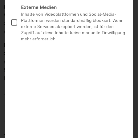
Internet nutzt, muss auf wichtige Details achten.
Externe Medien
Wir haben eine Reihe von Trends
Inhalte von Videoplattformen und Social-Media-
Plattformen werden standardmäßig blockiert. Wenn
zusammengetragen, wie sich das Onlineverhalten
externe Services akzeptiert werden, ist für den
von Heranwachsenden mittlerweile gewandelt hat.
Zugriff auf diese Inhalte keine manuelle Einwilligung
mehr erforderlich.
Dieser Text will bewusst Studien nur am Rande
zitieren, hingegen praktische Beobachtungen unter
die Lupe nehmen. Wer sich trotzdem für aktuelle
Studien zur Mediennutzung von Heranwachsenden
interessiert, findet diese unter
ARD-ZDF-Online-Studie 2022
,
JIM-Plus-Studie 2022
JIM-Studie 2022
Kids Medien Kompass 2022