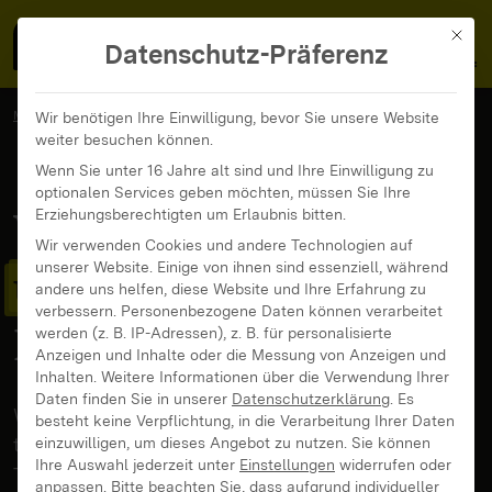
MedienFokus BW
MENÜ
Mit di
Datenschutz-Präferenz
MedienFokus BW
...
News und Beiträge
Wir benötigen Ihre Einwilligung, bevor Sie unsere Website
weiter besuchen können.
Wie die Generation Z und Alpha das Internet nutzen
Wenn Sie unter 16 Jahre alt sind und Ihre Einwilligung zu
optionalen Services geben möchten, müssen Sie Ihre
Wie die
Generation Z
Erziehungsberechtigten um Erlaubnis bitten.
Wir verwenden Cookies und andere Technologien auf
unserer Website. Einige von ihnen sind essenziell, während
und Alpha
das
andere uns helfen, diese Website und Ihre Erfahrung zu
verbessern.
Personenbezogene Daten können verarbeitet
Internet nutzen
werden (z. B. IP-Adressen), z. B. für personalisierte
Anzeigen und Inhalte oder die Messung von Anzeigen und
Inhalten.
Weitere Informationen über die Verwendung Ihrer
Daten finden Sie in unserer
Datenschutzerklärung
.
Es
Wer wissen will, wie Heranwachsende digital
besteht keine Verpflichtung, in die Verarbeitung Ihrer Daten
ticken, darf nicht nur Studien durchforsten. 10
einzuwilligen, um dieses Angebot zu nutzen.
Sie können
Ihre Auswahl jederzeit unter
Einstellungen
widerrufen oder
Trends, wie die Generationen das Internet nutzen,
anpassen.
Bitte beachten Sie, dass aufgrund individueller