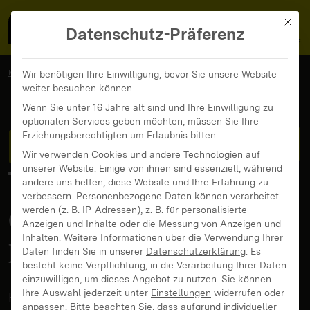
MedienFokus BW
MENÜ
Mit di
Datenschutz-Präferenz
MedienFokus BW
...
News und Beiträge
Wir benötigen Ihre Einwilligung, bevor Sie unsere Website
weiter besuchen können.
Stress im Homeoffice? 7 Tipps, wie Eltern damit umgehen können
Wenn Sie unter 16 Jahre alt sind und Ihre Einwilligung zu
optionalen Services geben möchten, müssen Sie Ihre
Stress im Homeoffice?
Erziehungsberechtigten um Erlaubnis bitten.
Wir verwenden Cookies und andere Technologien auf
unserer Website. Einige von ihnen sind essenziell, während
7 Tipps, wie Eltern
andere uns helfen, diese Website und Ihre Erfahrung zu
verbessern.
Personenbezogene Daten können verarbeitet
damit umgehen
werden (z. B. IP-Adressen), z. B. für personalisierte
Anzeigen und Inhalte oder die Messung von Anzeigen und
Inhalten.
Weitere Informationen über die Verwendung Ihrer
können
Daten finden Sie in unserer
Datenschutzerklärung
.
Es
besteht keine Verpflichtung, in die Verarbeitung Ihrer Daten
einzuwilligen, um dieses Angebot zu nutzen.
Sie können
Ihre Auswahl jederzeit unter
Einstellungen
widerrufen oder
Hausaufgabenbetreuung, Mittagessen,
anpassen.
Bitte beachten Sie, dass aufgrund individueller