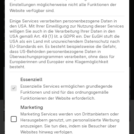
Besprechungen mit dem Chef und am besten alles
Einstellungen möglicherweise nicht alle Funktionen der
gleichzeitig! Viele Eltern erreichten beim Versuch,
Website verfügbar sind.
es allen recht zu machen, in den letzten Monaten
Einige Services verarbeiten personenbezogene Daten in
ihre Grenzen. Für Eltern, die sich unter der
den USA. Mit Ihrer Einwilligung zur Nutzung dieser Services
willigen Sie auch in die Verarbeitung Ihrer Daten in den
Doppelbelastung aufreiben, hat Petra Rühle einige
USA gemäß Art. 49 (1) lit. a GDPR ein. Der EuGH stuft die
USA als ein Land mit unzureichendem Datenschutz nach
Tipps parat. Petra Rühle ist Systemische Beraterin,
EU-Standards ein. Es besteht beispielsweise die Gefahr,
Gesundheits-Coach und Personalentwicklerin.
dass US-Behörden personenbezogene Daten in
Überwachungsprogrammen verarbeiten, ohne dass für
Europäerinnen und Europäer eine Klagemöglichkeit
besteht.
Es folgt eine Liste der Service-Gruppen, für die eine Ei
Essenziell
Essenzielle Services ermöglichen grundlegende
Funktionen und sind für das ordnungsgemäße
Funktionieren der Website erforderlich.
Marketing
Marketing Services werden von Drittanbietern oder
Herausgebern genutzt, um personalisierte Werbung
anzuzeigen. Sie tun dies, indem sie Besucher über
22.07.2021
Websites hinweg verfolgen.