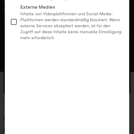
bedeutet „konvergent“? Wie kann ein mediales
Externe Medien
Ungetüm wie „Squid Game“ eine Chance sein? Und
Inhalte von Videoplattformen und Social-Media-
was steckt überhaupt hinter „Squid Game“?
Plattformen werden standardmäßig blockiert. Wenn
externe Services akzeptiert werden, ist für den
Zugriff auf diese Inhalte keine manuelle Einwilligung
mehr erforderlich.
15.10.2021
Wovon handelt „Squid Game“?
Erwachsene, die ein Netflix-Abo haben, werden der