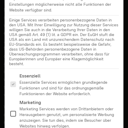
Einstellungen möglicherweise nicht alle Funktionen der
Seit Oktober 2021 läuft auf Netflix eine Serie, die
Website verfügbar sind.
seit „Bridgerton“, mit 111 Millionen Zugriffen in
Einige Services verarbeiten personenbezogene Daten in
weniger als einem Monat jetzt schon als der
den USA. Mit Ihrer Einwilligung zur Nutzung dieser Services
willigen Sie auch in die Verarbeitung Ihrer Daten in den
erfolgreichste Neustart des Bezahlsenders gilt:
USA gemäß Art. 49 (1) lit. a GDPR ein. Der EuGH stuft die
USA als ein Land mit unzureichendem Datenschutz nach
„Squid Game“. Normalerweise erreichen – vor allem
EU-Standards ein. Es besteht beispielsweise die Gefahr,
für das Alter ungeeignete – Netflix-Trends selten
dass US-Behörden personenbezogene Daten in
Überwachungsprogrammen verarbeiten, ohne dass für
die Kinderstube. Doch wenn
Kinder Gewaltszenen
Europäerinnen und Europäer eine Klagemöglichkeit
aus „Squid Game“ auf dem Pausenhof nachspielen
,
besteht.
in denen Verlierende von Kinderspielen hingerichtet
Es folgt eine Liste der Service-Gruppen, für die eine Ei
Essenziell
werden, geraten Eltern in Schockstarre: Warum
Essenzielle Services ermöglichen grundlegende
schauen Eltern zu Hause Inhalte, die ihre Kinder
Funktionen und sind für das ordnungsgemäße
Funktionieren der Website erforderlich.
verstören? Und warum tut niemand was dagegen?
Marketing
Wir wollen Eltern und Fachkräfte helfen, in einer
Marketing Services werden von Drittanbietern oder
diversen, konvergenten, risiken- und chancen-
Herausgebern genutzt, um personalisierte Werbung
anzuzeigen. Sie tun dies, indem sie Besucher über
reichen Medienwelt zurechtzufinden. Doch was
Websites hinweg verfolgen.