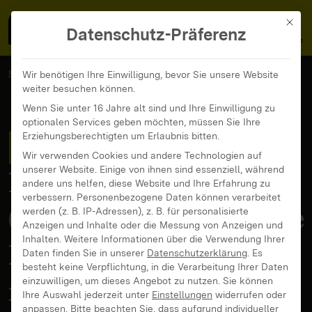
MedienFokus BW
MENÜ
Mit di
Datenschutz-Präferenz
MedienFokus BW
...
News und Beiträge
Wir benötigen Ihre Einwilligung, bevor Sie unsere Website
weiter besuchen können.
Squid Game: Warum Kinder so gerne Serien nachspielen
Wenn Sie unter 16 Jahre alt sind und Ihre Einwilligung zu
optionalen Services geben möchten, müssen Sie Ihre
Squid Game
: Warum
Erziehungsberechtigten um Erlaubnis bitten.
Wir verwenden Cookies und andere Technologien auf
unserer Website. Einige von ihnen sind essenziell, während
Kinder so gerne
andere uns helfen, diese Website und Ihre Erfahrung zu
verbessern.
Personenbezogene Daten können verarbeitet
(gewaltverherrlichende
werden (z. B. IP-Adressen), z. B. für personalisierte
Anzeigen und Inhalte oder die Messung von Anzeigen und
Inhalten.
Weitere Informationen über die Verwendung Ihrer
Netflix-)Serien
Daten finden Sie in unserer
Datenschutzerklärung
.
Es
besteht keine Verpflichtung, in die Verarbeitung Ihrer Daten
nachspielen
einzuwilligen, um dieses Angebot zu nutzen.
Sie können
Ihre Auswahl jederzeit unter
Einstellungen
widerrufen oder
anpassen.
Bitte beachten Sie, dass aufgrund individueller