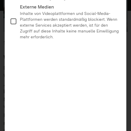
Externe Medien
Inhalte von Videoplattformen und Social-Media-
Plattformen werden standardmäßig blockiert. Wenn
externe Services akzeptiert werden, ist für den
Zugriff auf diese Inhalte keine manuelle Einwilligung
mehr erforderlich.
14.09.2024
Was ist Sharenting?
Der englisch geprägte Begriff „Sharenting“ ist eine
Wortneuschöpfung aus den englischen Begriffen
„Sharing“ (teilen) und „Parenting“ (Elternschaft). Es
beschreibt den Trend, dass Eltern „eine große
Menge potenziell sensibler Inhalte wie Fotos,
Videos und Informationen über ihre Kinder auf
Internetplattformen veröffentlichen.“ Das ist längst
nicht mehr nur bei Prominenten oder
Influencer*innen Standard.