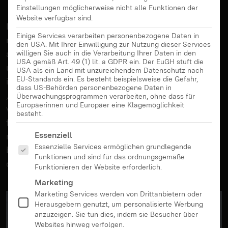
Einstellungen möglicherweise nicht alle Funktionen der
Website verfügbar sind.
Digitale Medien sind aus dem Familienleben nicht
Einige Services verarbeiten personenbezogene Daten in
mehr wegzudenken. Das hat viele Vorteile, aber
den USA. Mit Ihrer Einwilligung zur Nutzung dieser Services
auch manchen Nachteil. Insbesondere das oftmals
willigen Sie auch in die Verarbeitung Ihrer Daten in den
USA gemäß Art. 49 (1) lit. a GDPR ein. Der EuGH stuft die
unreflektierte Posten von Kinderfotos oder -videos
USA als ein Land mit unzureichendem Datenschutz nach
EU-Standards ein. Es besteht beispielsweise die Gefahr,
ist problematisch. Nimmt das Überhand, ist von
dass US-Behörden personenbezogene Daten in
„Sharenting“ die Rede. Weil das Netz aber nichts
Überwachungsprogrammen verarbeiten, ohne dass für
Europäerinnen und Europäer eine Klagemöglichkeit
vergisst und diese Fotos im Zweifel auch den
besteht.
falschen Leuten in die Hände fallen könnten sollte
Es folgt eine Liste der Service-Gruppen, für die eine Ei
Essenziell
man beim Teilen von Fotos und anderen Medien
Essenzielle Services ermöglichen grundlegende
besondere Vorsicht walten lassen – besonders in
Funktionen und sind für das ordnungsgemäße
der Urlaubszeit.
Funktionieren der Website erforderlich.
Marketing
Marketing Services werden von Drittanbietern oder
Herausgebern genutzt, um personalisierte Werbung
anzuzeigen. Sie tun dies, indem sie Besucher über
Websites hinweg verfolgen.