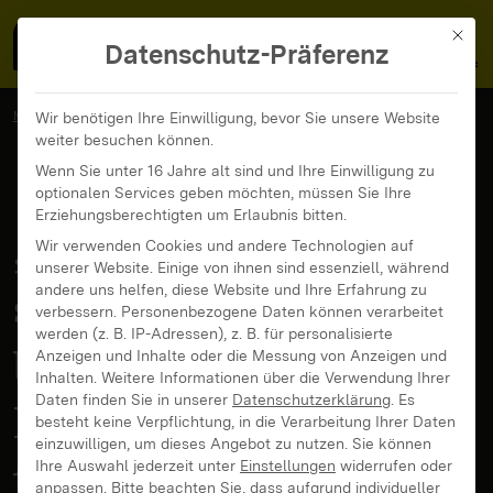
MedienFokus BW
MENÜ
Mit di
Datenschutz-Präferenz
MedienFokus BW
...
News und Beiträge
Wir benötigen Ihre Einwilligung, bevor Sie unsere Website
weiter besuchen können.
„Sharenting“: Das sollten Eltern beachten, wenn sie Bilder ihrer
Kinder teilen
Wenn Sie unter 16 Jahre alt sind und Ihre Einwilligung zu
optionalen Services geben möchten, müssen Sie Ihre
Erziehungsberechtigten um Erlaubnis bitten.
„Sharenting“: Das
Wir verwenden Cookies und andere Technologien auf
unserer Website. Einige von ihnen sind essenziell, während
andere uns helfen, diese Website und Ihre Erfahrung zu
sollten Eltern
verbessern.
Personenbezogene Daten können verarbeitet
werden (z. B. IP-Adressen), z. B. für personalisierte
beachten, wenn sie
Anzeigen und Inhalte oder die Messung von Anzeigen und
Inhalten.
Weitere Informationen über die Verwendung Ihrer
Daten finden Sie in unserer
Datenschutzerklärung
.
Es
Bilder ihrer Kinder
besteht keine Verpflichtung, in die Verarbeitung Ihrer Daten
einzuwilligen, um dieses Angebot zu nutzen.
Sie können
teilen
Ihre Auswahl jederzeit unter
Einstellungen
widerrufen oder
anpassen.
Bitte beachten Sie, dass aufgrund individueller