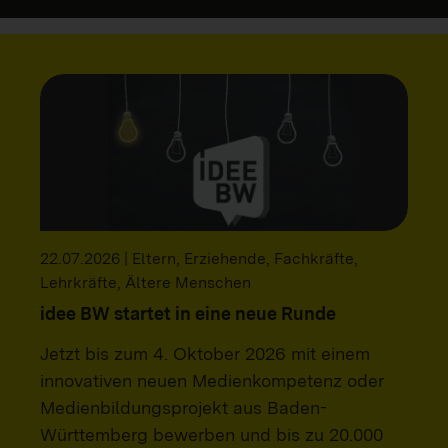
22.07.2026 | Eltern, Erziehende, Fachkräfte,
Lehrkräfte, Ältere Menschen
idee BW startet in eine neue Runde
Jetzt bis zum 4. Oktober 2026 mit einem
innovativen neuen Medienkompetenz oder
Medienbildungsprojekt aus Baden-
Württemberg bewerben und bis zu 20.000