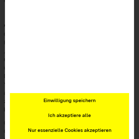
Fragen loszuwerden.
„Ist das normal, wenn …?“
Oft wollen Jugendliche wissen, ob bestimmte
Praktiken, Neigungen oder Körpereigenschaften
„normal“ sind, weil sie mit ihrer eigenen Sexualität
noch unsicher sind. Der Wunsch nach Orientierung
und Zuspruch ist in der Pubertät besonders groß.
Deshalb sind die offenen Beratungsangebote auf
YouTube und Co. so attraktiv. Schwierig wird es
aber für die Jugendlichen, wenn sie auf ihre Fragen
Einwilligung speichern
zu unterschiedliche oder unpersönliche Antworten
bekommen.
Ich akzeptiere alle
Genau hier sollten Erziehende und Eltern
Nur essenzielle Cookies akzeptieren
Gesprächsangebote schaffen. Im geeigneten