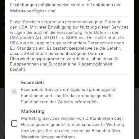
hat. Ein weiteres Ergebnis der
EU Kids Online-
Einstellungen möglicherweise nicht alle Funktionen der
Website verfügbar sind.
Befragung in Deutschland 2019
war, dass über ein
Drittel der „Heranwachsenden, die mit sexuellen
Einige Services verarbeiten personenbezogene Daten in
den USA. Mit Ihrer Einwilligung zur Nutzung dieser Services
Inhalten in Berührung gekommen sind, absichtlich
willigen Sie auch in die Verarbeitung Ihrer Daten in den
danach gesucht“ haben.
USA gemäß Art. 49 (1) lit. a GDPR ein. Der EuGH stuft die
USA als ein Land mit unzureichendem Datenschutz nach
EU-Standards ein. Es besteht beispielsweise die Gefahr,
dass US-Behörden personenbezogene Daten in
Überwachungsprogrammen verarbeiten, ohne dass für
Europäerinnen und Europäer eine Klagemöglichkeit
besteht.
Es folgt eine Liste der Service-Gruppen, für die eine Ei
Essenziell
Essenzielle Services ermöglichen grundlegende
Funktionen und sind für das ordnungsgemäße
Funktionieren der Website erforderlich.
Marketing
Marketing Services werden von Drittanbietern oder
24.07.2021
Herausgebern genutzt, um personalisierte Werbung
anzuzeigen. Sie tun dies, indem sie Besucher über
Wonach suchen Heranwachsende?
Websites hinweg verfolgen.