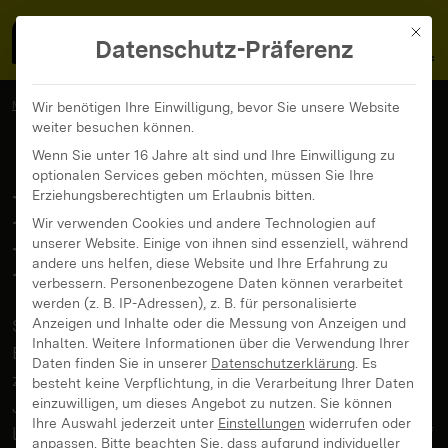
MedienFokus BW
MENÜ
Mit di
Datenschutz-Präferenz
MedienFokus BW
...
News und Beiträge
Wir benötigen Ihre Einwilligung, bevor Sie unsere Website
weiter besuchen können.
Pubertät und Pornografie
Wenn Sie unter 16 Jahre alt sind und Ihre Einwilligung zu
optionalen Services geben möchten, müssen Sie Ihre
Pubertät und
Erziehungsberechtigten um Erlaubnis bitten.
Wir verwenden Cookies und andere Technologien auf
unserer Website. Einige von ihnen sind essenziell, während
Pornografie
andere uns helfen, diese Website und Ihre Erfahrung zu
verbessern.
Personenbezogene Daten können verarbeitet
werden (z. B. IP-Adressen), z. B. für personalisierte
Sexuelle Inhalte im Netz sind für Jugendliche keine
Anzeigen und Inhalte oder die Messung von Anzeigen und
Inhalten.
Weitere Informationen über die Verwendung Ihrer
Besonderheit mehr. Aktuelle Zahlen von 2019
Daten finden Sie in unserer
Datenschutzerklärung
.
Es
zeigen, dass über jede oder jeder zweite
besteht keine Verpflichtung, in die Verarbeitung Ihrer Daten
einzuwilligen, um dieses Angebot zu nutzen.
Sie können
Jugendliche im Alter von 12 bis 17 Jahren „in den
Ihre Auswahl jederzeit unter
Einstellungen
widerrufen oder
letzten 12 Monaten jeweils sexuelle Bilder gesehen“
anpassen.
Bitte beachten Sie, dass aufgrund individueller