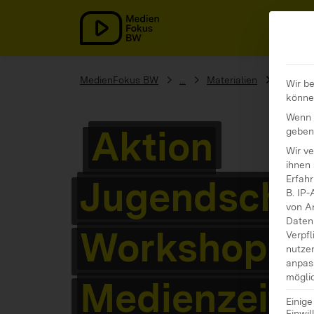
MedienFokus BW
MedienFokus BW
...
Materialien
Aktion 
Wir be
könne
Wenn S
Aktion
geben
Wir v
ihnen 
Jugendschut
Erfahr
B. IP-
von A
Daten 
Workshop
Verpfl
nutze
anpas
möglic
Medienzeite
Einig
Einwil