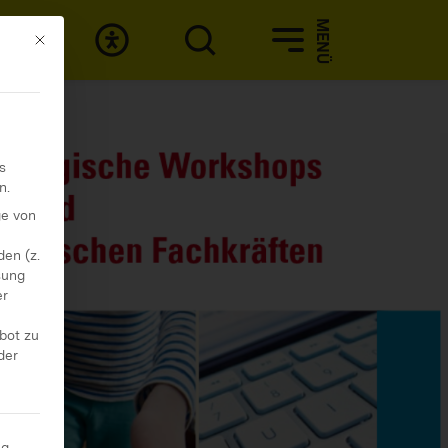
MENÜ
Mit diesem Button wird der Dialog geschlossen. Seine Funktionali
s
n.
ge von
en (z.
sung
er
ebot zu
der
ng