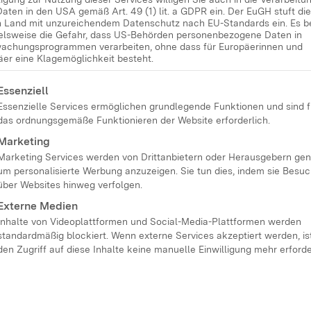
Daten in den USA gemäß Art. 49 (1) lit. a GDPR ein. Der EuGH stuft d
in Land mit unzureichendem Datenschutz nach EU-Standards ein. Es b
e tauschen sich
ielsweise die Gefahr, dass US-Behörden personenbezogene Daten in
achungsprogrammen verarbeiten, ohne dass für Europäerinnen und
r Familie erlebt werden
äer eine Klagemöglichkeit besteht.
 haben. Im Mittelpunkt
lgt eine Liste der Service-Gruppen, für die eine Einwilligung
Essenziell
rch den Zeitstrudel“:
Essenzielle Services ermöglichen grundlegende Funktionen und sind f
 und Rätsel rund um
das ordnungsgemäße Funktionieren der Website erforderlich.
gssituationen. Dabei
Marketing
Marketing Services werden von Drittanbietern oder Herausgebern gen
en sichtbar und
um personalisierte Werbung anzuzeigen. Sie tun dies, indem sie Besu
e Strategien im Umgang
über Websites hinweg verfolgen.
Externe Medien
Inhalte von Videoplattformen und Social-Media-Plattformen werden
standardmäßig blockiert. Wenn externe Services akzeptiert werden, ist
den Zugriff auf diese Inhalte keine manuelle Einwilligung mehr erforde