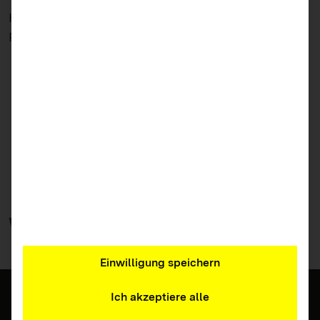
Herausgeber:
Aktion Jugendschutz (ajs)
Publikationsdatum:
2026
Jetzt downloaden (PDF)
Zurück zur Übersicht
Weitere
Materialien
Einwilligung speichern
Ich akzeptiere alle