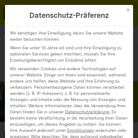
MedienFokus BW
MENÜ
Mit di
Datenschutz-Präferenz
MedienFokus BW
...
Materialien
Wir benötigen Ihre Einwilligung, bevor Sie unsere Website
weiter besuchen können.
Aktion Jugendschutz-Workshops: Internet, Smartphone und Co.
Wenn Sie unter 16 Jahre alt sind und Ihre Einwilligung zu
optionalen Services geben möchten, müssen Sie Ihre
Erziehungsberechtigten um Erlaubnis bitten.
Wir verwenden Cookies und andere Technologien auf
unserer Website. Einige von ihnen sind essenziell, während
andere uns helfen, diese Website und Ihre Erfahrung zu
verbessern.
Personenbezogene Daten können verarbeitet
werden (z. B. IP-Adressen), z. B. für personalisierte
Anzeigen und Inhalte oder die Messung von Anzeigen und
Inhalten.
Weitere Informationen über die Verwendung Ihrer
Daten finden Sie in unserer
Datenschutzerklärung
.
Es
besteht keine Verpflichtung, in die Verarbeitung Ihrer Daten
einzuwilligen, um dieses Angebot zu nutzen.
Sie können
Ihre Auswahl jederzeit unter
Einstellungen
widerrufen oder
Aktion
anpassen.
Bitte beachten Sie, dass aufgrund individueller