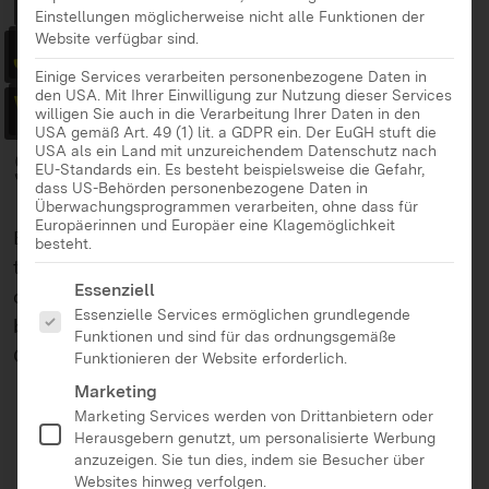
Einstellungen möglicherweise nicht alle Funktionen der
Jugendschutz-
Website verfügbar sind.
Einige Services verarbeiten personenbezogene Daten in
Workshops
: Internet,
den USA. Mit Ihrer Einwilligung zur Nutzung dieser Services
willigen Sie auch in die Verarbeitung Ihrer Daten in den
USA gemäß Art. 49 (1) lit. a GDPR ein. Der EuGH stuft die
Smartphone und Co.
USA als ein Land mit unzureichendem Datenschutz nach
EU-Standards ein. Es besteht beispielsweise die Gefahr,
dass US-Behörden personenbezogene Daten in
Überwachungsprogrammen verarbeiten, ohne dass für
Europäerinnen und Europäer eine Klagemöglichkeit
Bei den Workshops mit Familien und Fachkräften
besteht.
tauschen erwachsene und Kinder aus, mit welchen
Es folgt eine Liste der Service-Gruppen, für die eine Ei
Essenziell
digitalen Angeboten sie sich am liebsten
Essenzielle Services ermöglichen grundlegende
beschäftigen. Gemeinsam werden Risiken und
Funktionen und sind für das ordnungsgemäße
Chancen diskutiert.
Funktionieren der Website erforderlich.
Marketing
Marketing Services werden von Drittanbietern oder
Herausgebern genutzt, um personalisierte Werbung
anzuzeigen. Sie tun dies, indem sie Besucher über
Websites hinweg verfolgen.