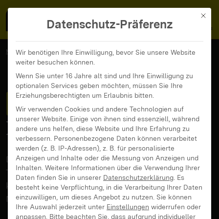
MedienFokus BW
MENÜ
Mit di
Datenschutz-Präferenz
MedienFokus BW
...
News und Beiträge
Wir benötigen Ihre Einwilligung, bevor Sie unsere Website
weiter besuchen können.
Hack to the Future im Europa Park
Wenn Sie unter 16 Jahre alt sind und Ihre Einwilligung zu
optionalen Services geben möchten, müssen Sie Ihre
Hack to the Future
im
Erziehungsberechtigten um Erlaubnis bitten.
Wir verwenden Cookies und andere Technologien auf
unserer Website. Einige von ihnen sind essenziell, während
Europa Park
andere uns helfen, diese Website und Ihre Erfahrung zu
verbessern.
Personenbezogene Daten können verarbeitet
werden (z. B. IP-Adressen), z. B. für personalisierte
Der nächste Hack to the Future Termin steht:
Anzeigen und Inhalte oder die Messung von Anzeigen und
Inhalten.
Weitere Informationen über die Verwendung Ihrer
Teilnehmende und Mentoren und Mentorinnen
Daten finden Sie in unserer
Datenschutzerklärung
.
Es
können sich jetzt ihr Ticket für den 14. bis 16.
besteht keine Verpflichtung, in die Verarbeitung Ihrer Daten
einzuwilligen, um dieses Angebot zu nutzen.
Sie können
November im Europa-Park Rust sichern!
Ihre Auswahl jederzeit unter
Einstellungen
widerrufen oder
anpassen.
Bitte beachten Sie, dass aufgrund individueller