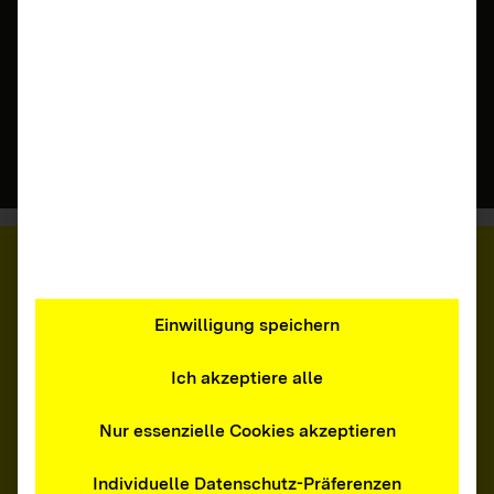
Cem Özdemir übernimmt Schirmherrschaft
Die Initiative MedienFokus BW hat mit
Ministerpräsident Cem Özdemir einen neuen
Schirmherrn.
Zum Beitrag
Einwilligung speichern
Ich akzeptiere alle
Nur essenzielle Cookies akzeptieren
14.07.2026 | Eltern, Fachkräfte, Jugendliche,
Individuelle Datenschutz-Präferenzen