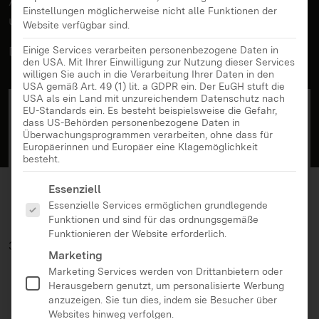
Alle Infos zu
Hack to the Future
, finden sich in
Einstellungen möglicherweise nicht alle Funktionen der
unseren Angeboten.
Website verfügbar sind.
Die Anmeldung ist bereits abgeschlossen.
Einige Services verarbeiten personenbezogene Daten in
den USA. Mit Ihrer Einwilligung zur Nutzung dieser Services
willigen Sie auch in die Verarbeitung Ihrer Daten in den
USA gemäß Art. 49 (1) lit. a GDPR ein. Der EuGH stuft die
USA als ein Land mit unzureichendem Datenschutz nach
EU-Standards ein. Es besteht beispielsweise die Gefahr,
dass US-Behörden personenbezogene Daten in
Überwachungsprogrammen verarbeiten, ohne dass für
Europäerinnen und Europäer eine Klagemöglichkeit
besteht.
Es folgt eine Liste der Service-Gruppen, für die eine Ei
Essenziell
Essenzielle Services ermöglichen grundlegende
Funktionen und sind für das ordnungsgemäße
Funktionieren der Website erforderlich.
30.09.2025
Marketing
Marketing Services werden von Drittanbietern oder
Herausgebern genutzt, um personalisierte Werbung
anzuzeigen. Sie tun dies, indem sie Besucher über
Websites hinweg verfolgen.
Zurück zur Übersicht