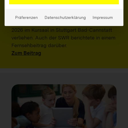
Lehrkräfte, Ältere Menschen
Schülermedienpreis 2026 verliehen
Präferenzen
Datenschutzerklärung
Impressum
Am 13. Juli wurde der Schülermedienpreis
2026 im Kursaal in Stuttgart Bad-Cannstatt
verliehen. Auch der SWR berichtete in einem
Fernsehbeitrag darüber.
Zum Beitrag