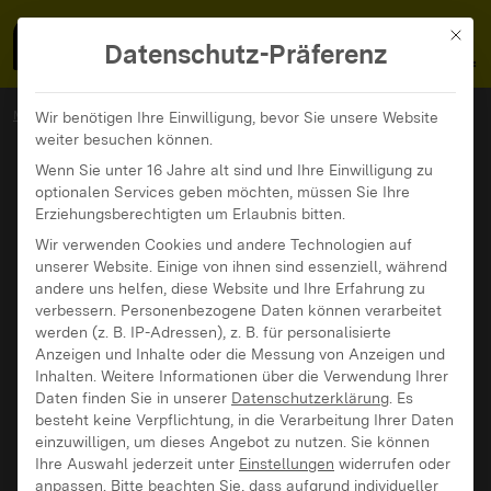
MedienFokus BW
MENÜ
Mit di
Datenschutz-Präferenz
MedienFokus BW
...
News und Beiträge
Wir benötigen Ihre Einwilligung, bevor Sie unsere Website
weiter besuchen können.
Digitale Gewalt muss endlich als reale Gewalt anerkannt werden
Wenn Sie unter 16 Jahre alt sind und Ihre Einwilligung zu
optionalen Services geben möchten, müssen Sie Ihre
Erziehungsberechtigten um Erlaubnis bitten.
Wir verwenden Cookies und andere Technologien auf
unserer Website. Einige von ihnen sind essenziell, während
andere uns helfen, diese Website und Ihre Erfahrung zu
verbessern.
Personenbezogene Daten können verarbeitet
werden (z. B. IP-Adressen), z. B. für personalisierte
Anzeigen und Inhalte oder die Messung von Anzeigen und
Inhalten.
Weitere Informationen über die Verwendung Ihrer
Daten finden Sie in unserer
Datenschutzerklärung
.
Es
besteht keine Verpflichtung, in die Verarbeitung Ihrer Daten
einzuwilligen, um dieses Angebot zu nutzen.
Sie können
Ihre Auswahl jederzeit unter
Einstellungen
widerrufen oder
anpassen.
Bitte beachten Sie, dass aufgrund individueller