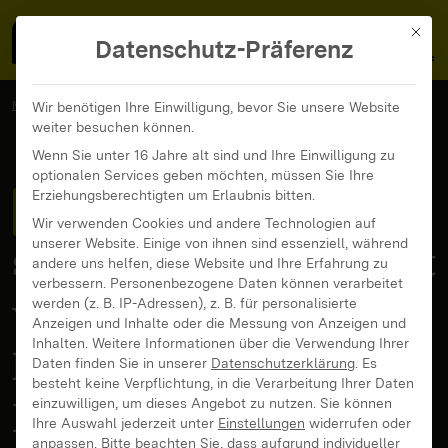
MedienFokus BW
MENÜ
Mit di
Datenschutz-Präferenz
MedienFokus BW
...
News und Beiträge
Wir benötigen Ihre Einwilligung, bevor Sie unsere Website
weiter besuchen können.
Cyber-Grooming – Wie können Heranwachsende geschützt werden?
Wenn Sie unter 16 Jahre alt sind und Ihre Einwilligung zu
optionalen Services geben möchten, müssen Sie Ihre
Cyber-Grooming
hat
Erziehungsberechtigten um Erlaubnis bitten.
Wir verwenden Cookies und andere Technologien auf
unserer Website. Einige von ihnen sind essenziell, während
sich in fünf Jahren fast
andere uns helfen, diese Website und Ihre Erfahrung zu
verbessern.
Personenbezogene Daten können verarbeitet
verdoppelt – Wie
werden (z. B. IP-Adressen), z. B. für personalisierte
Anzeigen und Inhalte oder die Messung von Anzeigen und
Inhalten.
Weitere Informationen über die Verwendung Ihrer
können
Daten finden Sie in unserer
Datenschutzerklärung
.
Es
besteht keine Verpflichtung, in die Verarbeitung Ihrer Daten
Heranwachsende
einzuwilligen, um dieses Angebot zu nutzen.
Sie können
Ihre Auswahl jederzeit unter
Einstellungen
widerrufen oder
anpassen.
Bitte beachten Sie, dass aufgrund individueller