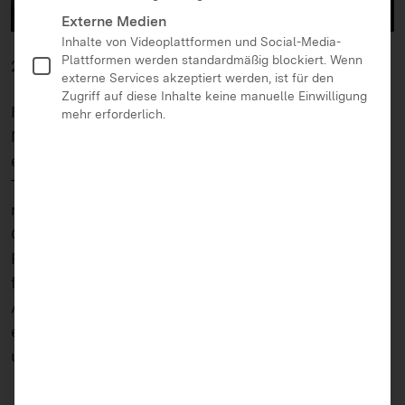
Externe Medien
Inhalte von Videoplattformen und Social-Media-
Plattformen werden standardmäßig blockiert. Wenn
21.04.2021
externe Services akzeptiert werden, ist für den
Zugriff auf diese Inhalte keine manuelle Einwilligung
Früher hat man Heranwachsende vor fremden
mehr erforderlich.
Männern gewarnt, die Kinder auf dem Schulweg
eine Tafel Schokolade anbieten. Weder das
Täterprofil noch der Tatort entsprechen heutzutage
noch der Wirklichkeit – soziale Netzwerke und
Onlinespiele sind die neuen Schulwege. Die
Polizeistatistiken sprechen eine klare Sprache: Seit
fünf Jahren haben sich die Zahlen von Internet-
Anbahnungen verdoppelt. Wir wollen Eltern
erklären, wie und wo Cyber-Grooming stattfindet
und wie sie ihre Kinder davor schützen können.