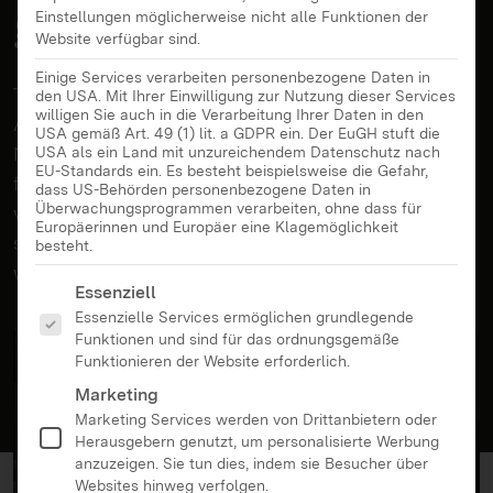
geschützt werden?
Einstellungen möglicherweise nicht alle Funktionen der
Website verfügbar sind.
Einige Services verarbeiten personenbezogene Daten in
TikTok, Instagram, Fortnite: Berichte über sexuelle
den USA. Mit Ihrer Einwilligung zur Nutzung dieser Services
willigen Sie auch in die Verarbeitung Ihrer Daten in den
Anbahnungen in Onlinespielen und sozialen
USA gemäß Art. 49 (1) lit. a GDPR ein. Der EuGH stuft die
Netzwerken werden immer häufiger. In den letzten
USA als ein Land mit unzureichendem Datenschutz nach
EU-Standards ein. Es besteht beispielsweise die Gefahr,
fünf Jahren haben sich die Zahlen sogar
dass US-Behörden personenbezogene Daten in
Überwachungsprogrammen verarbeiten, ohne dass für
verdoppelt. Doch wie können Heranwachsende vor
Europäerinnen und Europäer eine Klagemöglichkeit
sexuellen Belästigungen im Internet geschützt
besteht.
werden?
Es folgt eine Liste der Service-Gruppen, für die eine Ei
Essenziell
Essenzielle Services ermöglichen grundlegende
Funktionen und sind für das ordnungsgemäße
Funktionieren der Website erforderlich.
Marketing
Marketing Services werden von Drittanbietern oder
Herausgebern genutzt, um personalisierte Werbung
anzuzeigen. Sie tun dies, indem sie Besucher über
Websites hinweg verfolgen.