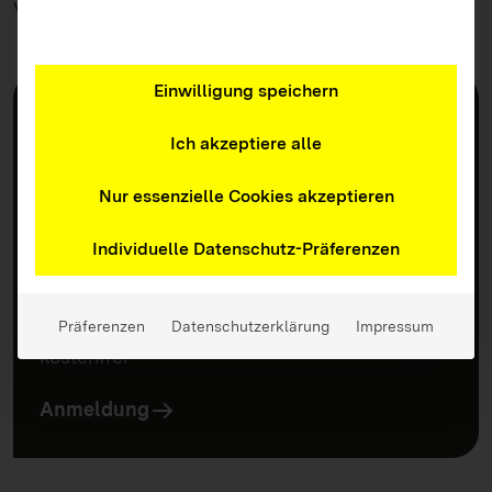
vorgesehen.
Einwilligung speichern
Wichtige Infos
Ort
Ich akzeptiere alle
Merlin Stuttgart, Augustenstraße 72, 70178
Nur essenzielle Cookies akzeptieren
Stuttgart
Termin(e)
Individuelle Datenschutz-Präferenzen
26. November 2025 I 9:30 – 10:30 Uhr
Kosten
Präferenzen
Datenschutzerklärung
Impressum
kostenfrei
Anmeldung