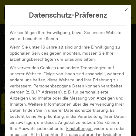
MedienFokus BW
MENÜ
Mit di
Datenschutz-Präferenz
MedienFokus BW
...
Veranstaltungen
Wir benötigen Ihre Einwilligung, bevor Sie unsere Website
weiter besuchen können.
Wenn Wut und Angst am Steuer sind: Wie Emotionen Politik
beeinflussen können
Wenn Sie unter 16 Jahre alt sind und Ihre Einwilligung zu
optionalen Services geben möchten, müssen Sie Ihre
Erziehungsberechtigten um Erlaubnis bitten.
Wenn Wut und Angst
Wir verwenden Cookies und andere Technologien auf
unserer Website. Einige von ihnen sind essenziell, während
andere uns helfen, diese Website und Ihre Erfahrung zu
am Steuer sind:
Wie
verbessern.
Personenbezogene Daten können verarbeitet
werden (z. B. IP-Adressen), z. B. für personalisierte
Emotionen Politik
Anzeigen und Inhalte oder die Messung von Anzeigen und
Inhalten.
Weitere Informationen über die Verwendung Ihrer
Daten finden Sie in unserer
Datenschutzerklärung
.
Es
beeinflussen können
besteht keine Verpflichtung, in die Verarbeitung Ihrer Daten
einzuwilligen, um dieses Angebot zu nutzen.
Sie können
Ihre Auswahl jederzeit unter
Einstellungen
widerrufen oder
Workshop
anpassen.
Bitte beachten Sie, dass aufgrund individueller