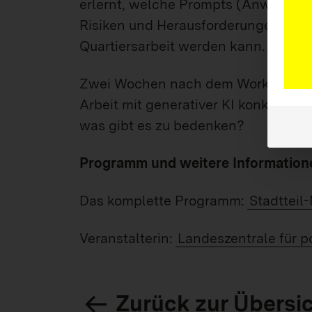
erlernt, welche Prompts (Anweisung
Risiken und Herausforderungen minimi
Quartiersarbeit werden kann.
Zwei Wochen nach dem Workshop wir
Arbeit mit generativer KI konkret 
was gibt es zu bedenken?
Programm und weitere Information
Das komplette Programm:
Stadtteil
Veranstalterin:
Landeszentrale für po
Zurück zur Übersi