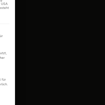
ie USA
esteht
 erteilt werden kann. Die erste Service-Gruppe ist essenziell
ür
utzt,
cher
 für
rlich.