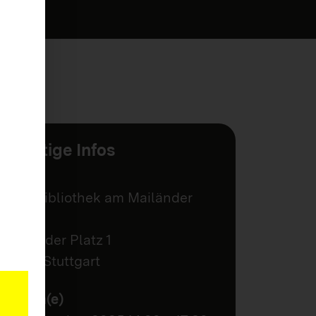
Wichtige Infos
Ort
Stadtbibliothek am Mailänder
Platz
Mailänder Platz 1
70173 Stuttgart
Termin(e)