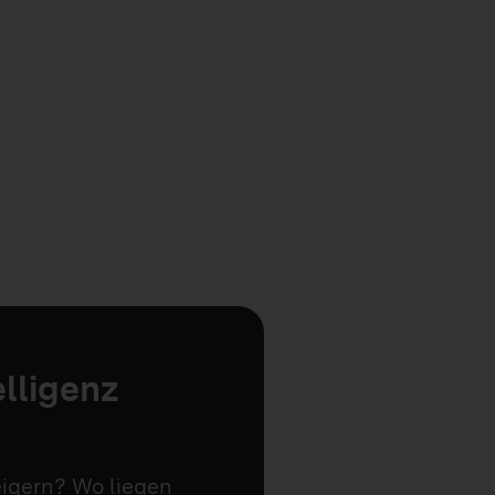
elligenz
eigern? Wo liegen