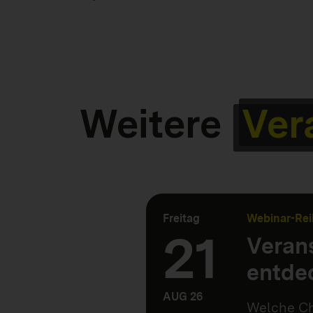
Weitere
Ver
Freitag
Webinar-Rei
21
Verans
entde
AUG 26
Welche Ch