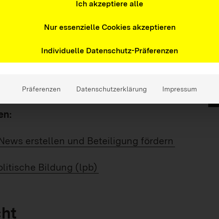
en) zu guten Ergebnissen führen, wie
Ich akzeptiere alle
ert, und wie KI ein Teil guter
Nur essenzielle Cookies akzeptieren
Individuelle Datenschutz-Präferenzen
d online Bilanz gezogen: Wie hat die
geklappt? Wo muss nachgesteuert werden und
Präferenzen
Datenschutzerklärung
Impressum
en:
-News erstellen und Beteiligung fördern
litische Bildung (lpb)
cht