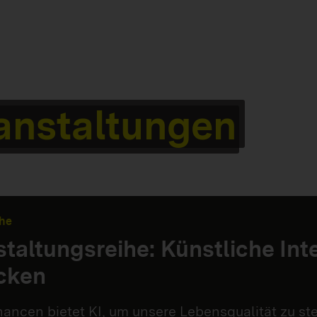
anstaltungen
he
taltungsreihe: Künstliche Int
cken
ancen bietet KI, um unsere Lebensqualität zu st