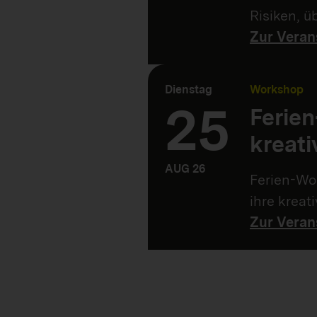
Risiken, 
Zur Veran
Dienstag
Workshop
25
Ferie
kreati
AUG 26
Ferien-Wor
ihre kreat
Zur Veran