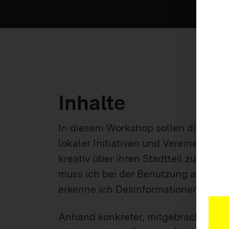
Inhalte
In diesem Workshop sollen die Teil
lokaler Initiativen und Vereine gene
kreativ über ihren Stadtteil zu beri
muss ich bei der Benutzung achten?
erkenne ich Desinformationen und be
Anhand konkreter, mitgebrachter Bei