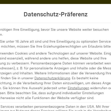
Datenschutz-Präferenz
adtteil-News erstellen und Beteiligung fördern: Wie können ChatGPT
nötigen Ihre Einwilligung, bevor Sie unsere Website weiter besuchen
n.
ie unter 16 Jahre alt sind und Ihre Einwilligung zu optionalen Service
 möchten, müssen Sie Ihre Erziehungsberechtigten um Erlaubnis bitte
erwenden Cookies und andere Technologien auf unserer Website. Eini
ews erstellen u
sind essenziell, während andere uns helfen, diese Website und Ihre
ung zu verbessern.
Personenbezogene Daten können verarbeitet werd
Adressen), z. B. für personalisierte Anzeigen und Inhalte oder die Mes
nzeigen und Inhalten.
Weitere Informationen über die Verwendung Ihr
g fördern: Wie 
finden Sie in unserer
Datenschutzerklärung
.
Es besteht keine
ichtung, in die Verarbeitung Ihrer Daten einzuwilligen, um dieses Ang
n.
Sie können Ihre Auswahl jederzeit unter
Einstellungen
widerrufen o
sen.
Bitte beachten Sie, dass aufgrund individueller Einstellungen
Co dabei helfe
herweise nicht alle Funktionen der Website verfügbar sind.
e Services verarbeiten personenbezogene Daten in den USA. Mit Ihrer
ligung zur Nutzung dieser Services willigen Sie auch in die Verarbeitu