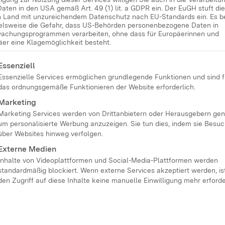
Daten in den USA gemäß Art. 49 (1) lit. a GDPR ein. Der EuGH stuft d
in Land mit unzureichendem Datenschutz nach EU-Standards ein. Es b
ielsweise die Gefahr, dass US-Behörden personenbezogene Daten in
achungsprogrammen verarbeiten, ohne dass für Europäerinnen und
äer eine Klagemöglichkeit besteht.
chste Vereinsfest steht an, ein neuer
lgt eine Liste der Service-Gruppen, für die eine Einwilligung
Essenziell
 Menschen in meinem Stadtteil darüber
Essenzielle Services ermöglichen grundlegende Funktionen und sind f
zlich sein: Mit Künstlicher Intelligenz
das ordnungsgemäße Funktionieren der Website erforderlich.
atoren wie ChatGPT formulieren in
Marketing
Marketing Services werden von Drittanbietern oder Herausgebern gen
 Wunsch ganze Bilderwelten. Wie können
um personalisierte Werbung anzuzeigen. Sie tun dies, indem sie Besu
zen?
über Websites hinweg verfolgen.
Externe Medien
Inhalte von Videoplattformen und Social-Media-Plattformen werden
standardmäßig blockiert. Wenn externe Services akzeptiert werden, ist
den Zugriff auf diese Inhalte keine manuelle Einwilligung mehr erforde