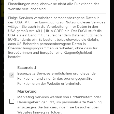
Einstellungen möglicherweise nicht alle Funktionen der
Jugendsozialarbeit
Website verfügbar sind.
Einige Services verarbeiten personenbezogene Daten in
den USA. Mit Ihrer Einwilligung zur Nutzung dieser Services
Workshop
willigen Sie auch in die Verarbeitung Ihrer Daten in den
USA gemäß Art. 49 (1) lit. a GDPR ein. Der EuGH stuft die
Der digitale Raum ist für Kinder und Jugendliche
USA als ein Land mit unzureichendem Datenschutz nach
EU-Standards ein. Es besteht beispielsweise die Gefahr,
heute ein selbstverständlicher Teil ihres Lebens –
dass US-Behörden personenbezogene Daten in
Überwachungsprogrammen verarbeiten, ohne dass für
als Ort der Kommunikation, der Information und
Europäerinnen und Europäer eine Klagemöglichkeit
kreativen Entfaltung. Gleichzeitig entstehen hier
besteht.
neue Risiken und Gefährdungslagen:
Es folgt eine Liste der Service-Gruppen, für die eine Ei
Essenziell
Cybermobbing, Grenzverletzungen und
Essenzielle Services ermöglichen grundlegende
sexualisierte Gewalt können junge Menschen
Funktionen und sind für das ordnungsgemäße
erheblich belasten und stellen Fachkräfte vor neue
Funktionieren der Website erforderlich.
Herausforderungen.
Marketing
Marketing Services werden von Drittanbietern oder
Herausgebern genutzt, um personalisierte Werbung
anzuzeigen. Sie tun dies, indem sie Besucher über
Websites hinweg verfolgen.