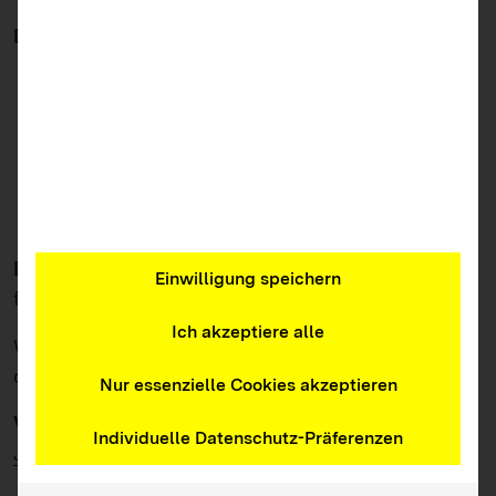
Das erwartet Sie:
rechtliche Basics direkt von einer Anwältin
praxisrelevante Fragestellungen mit konkreten
Antworten
gemeinsamer Austausch zu Einzelfällen aus
Ihrer Praxis
Referierende
: Vivian Trebst, LL.M., Rechtsanwältin
Einwilligung speichern
für Urheber- und Medienrecht, WBS.LEGAL
Ich akzeptiere alle
Weitere Informationen und Anmeldung gibt es
direkt bei
jugend@bw
Nur essenzielle Cookies akzeptieren
Veranstalter
:
Landesvereinigung Kulturelle
Individuelle Datenschutz-Präferenzen
Jugendbildung (LKJ) Baden-Württemberg