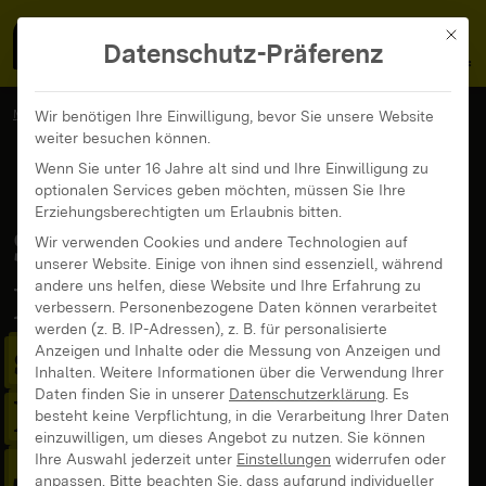
MedienFokus BW
MENÜ
Mit di
Datenschutz-Präferenz
MedienFokus BW
...
Veranstaltungen
Wir benötigen Ihre Einwilligung, bevor Sie unsere Website
weiter besuchen können.
Social Media: Rechtswissen für sicheres Posten in der Kinder- und
Jugendarbeit und Jugendsozialarbeit
Wenn Sie unter 16 Jahre alt sind und Ihre Einwilligung zu
optionalen Services geben möchten, müssen Sie Ihre
Erziehungsberechtigten um Erlaubnis bitten.
Social Media:
Wir verwenden Cookies und andere Technologien auf
unserer Website. Einige von ihnen sind essenziell, während
andere uns helfen, diese Website und Ihre Erfahrung zu
Rechtswissen für
verbessern.
Personenbezogene Daten können verarbeitet
werden (z. B. IP-Adressen), z. B. für personalisierte
sicheres Posten in der
Anzeigen und Inhalte oder die Messung von Anzeigen und
Inhalten.
Weitere Informationen über die Verwendung Ihrer
Daten finden Sie in unserer
Datenschutzerklärung
.
Es
Kinder- und
besteht keine Verpflichtung, in die Verarbeitung Ihrer Daten
einzuwilligen, um dieses Angebot zu nutzen.
Sie können
Jugendarbeit und
Ihre Auswahl jederzeit unter
Einstellungen
widerrufen oder
anpassen.
Bitte beachten Sie, dass aufgrund individueller