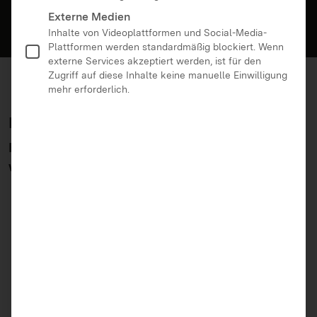
Externe Medien
Inhalte von Videoplattformen und Social-Media-
Plattformen werden standardmäßig blockiert. Wenn
externe Services akzeptiert werden, ist für den
Zugriff auf diese Inhalte keine manuelle Einwilligung
mehr erforderlich.
Inhalte
Fragen, die in der Fortbildung u.a. bearbeitet
werden:
Darf ich Bilder veröffentlichen, auf denen
andere (Kinder/Jugendliche) zu sehen sind?
Darf ich Musik aus der Musikbibliothek nutzen?
Benötige ich ein Impressum? Muss dort meine
Adresse stehen?
Darf ich auf fremde Inhalte reagieren?