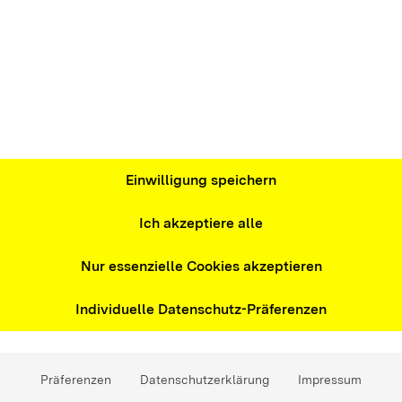
m das Webangebot medien-kindersicher.de
che Schutzlösungen für die Geräte, Dienste
en:
Einwilligung speichern
 und das Internet
Ich akzeptiere alle
Kommunikation Baden-Württemberg (LFK)
Nur essenzielle Cookies akzeptieren
Individuelle Datenschutz-Präferenzen
cht
Präferenzen
Datenschutzerklärung
Impressum