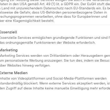
Daten in den USA gemäß Art. 49 (1) lit. a GDPR ein. Der EuGH stuft d
einen kindgerechten und sicheren Umgang
in Land mit unzureichendem Datenschutz nach EU-Standards ein. Es b
ielsweise die Gefahr, dass US-Behörden personenbezogene Daten in
tzwerken und beantwortet Fragen zur
achungsprogrammen verarbeiten, ohne dass für Europäerinnen und
äer eine Klagemöglichkeit besteht.
 für Eltern angeboten.
lgt eine Liste der Service-Gruppen, für die eine Einwilligung
Essenziell
Essenzielle Services ermöglichen grundlegende Funktionen und sind f
das ordnungsgemäße Funktionieren der Website erforderlich.
Marketing
Marketing Services werden von Drittanbietern oder Herausgebern gen
um personalisierte Werbung anzuzeigen. Sie tun dies, indem sie Besu
über Websites hinweg verfolgen.
Externe Medien
Inhalte von Videoplattformen und Social-Media-Plattformen werden
standardmäßig blockiert. Wenn externe Services akzeptiert werden, ist
den Zugriff auf diese Inhalte keine manuelle Einwilligung mehr erforde
nd sicheren Umgang mit dem Internet sowie
 Fragen zur Mediennutzung beantwortet. Die
en.