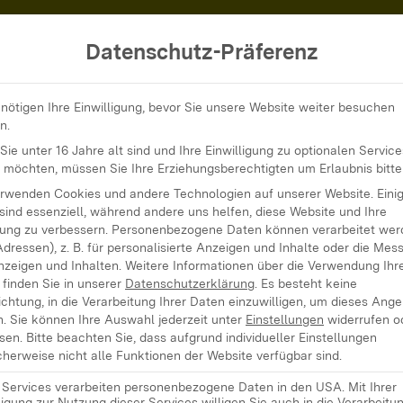
Datenschutz-Präferenz
in Kind und das Internet (Veranstaltung für Eltern)
nötigen Ihre Einwilligung, bevor Sie unsere Website weiter besuchen
n.
ie unter 16 Jahre alt sind und Ihre Einwilligung zu optionalen Service
 möchten, müssen Sie Ihre Erziehungsberechtigten um Erlaubnis bitte
erwenden Cookies und andere Technologien auf unserer Website. Eini
und das Interne
sind essenziell, während andere uns helfen, diese Website und Ihre
ung zu verbessern.
Personenbezogene Daten können verarbeitet werd
Adressen), z. B. für personalisierte Anzeigen und Inhalte oder die Mes
nzeigen und Inhalten.
Weitere Informationen über die Verwendung Ihr
ung für Eltern)
finden Sie in unserer
Datenschutzerklärung
.
Es besteht keine
ichtung, in die Verarbeitung Ihrer Daten einzuwilligen, um dieses Ang
n.
Sie können Ihre Auswahl jederzeit unter
Einstellungen
widerrufen o
sen.
Bitte beachten Sie, dass aufgrund individueller Einstellungen
herweise nicht alle Funktionen der Website verfügbar sind.
e Services verarbeiten personenbezogene Daten in den USA. Mit Ihrer
ligung zur Nutzung dieser Services willigen Sie auch in die Verarbeitu