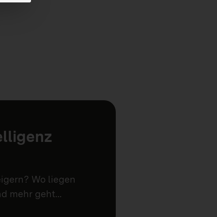
elligenz
eigern? Wo liegen
und mehr geht…