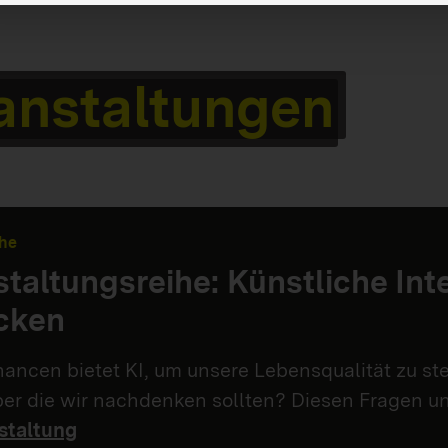
anstaltungen
he
taltungsreihe: Künstliche Int
cken
ancen bietet KI, um unsere Lebensqualität zu st
über die wir nachdenken sollten? Diesen Fragen 
staltung