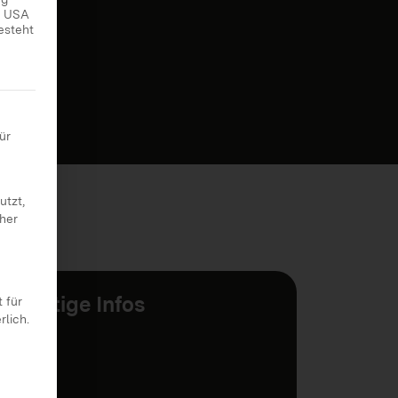
ie USA
esteht
 erteilt werden kann. Die erste Service-Gruppe ist essenziell
ür
utzt,
cher
Wichtige Infos
 für
rlich.
Ort
Online