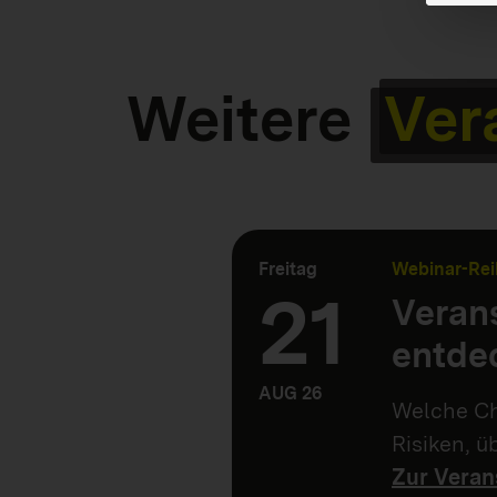
Weitere
Ver
Freitag
Webinar-Rei
21
Verans
entde
AUG 26
Welche Ch
Risiken, 
Zur Veran