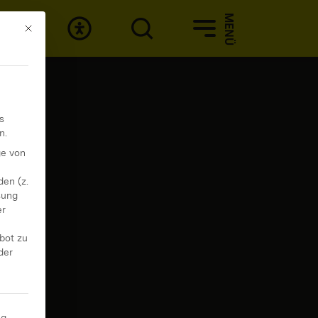
MENÜ
Mit diesem Button wird der Dialog geschlossen. Seine Funktionali
s
n.
ge von
t
en (z.
sung
er
ebot zu
der
ng