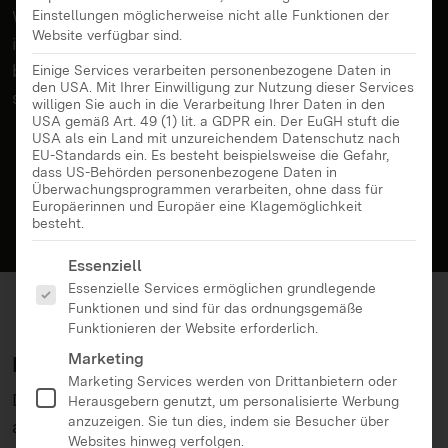
Was sieht mein Kind eigentlich auf TikTok? Warum
Einstellungen möglicherweise nicht alle Funktionen der
Website verfügbar sind.
ist es so schwer, die App auszuschalten? Wer
beeinflusst mein Kind? Und wie kann ich es
Einige Services verarbeiten personenbezogene Daten in
den USA. Mit Ihrer Einwilligung zur Nutzung dieser Services
schützen, ohne alles zu verbieten?
willigen Sie auch in die Verarbeitung Ihrer Daten in den
USA gemäß Art. 49 (1) lit. a GDPR ein. Der EuGH stuft die
USA als ein Land mit unzureichendem Datenschutz nach
EU-Standards ein. Es besteht beispielsweise die Gefahr,
dass US-Behörden personenbezogene Daten in
Überwachungsprogrammen verarbeiten, ohne dass für
Europäerinnen und Europäer eine Klagemöglichkeit
besteht.
Es folgt eine Liste der Service-Gruppen, für die eine Ei
Essenziell
Essenzielle Services ermöglichen grundlegende
Funktionen und sind für das ordnungsgemäße
Funktionieren der Website erforderlich.
Marketing
Inhalte
Marketing Services werden von Drittanbietern oder
Die Social Media Plattform TikTok ist längst mehr
Herausgebern genutzt, um personalisierte Werbung
anzuzeigen. Sie tun dies, indem sie Besucher über
als eine Spaß-App. Sie beeinflusst, wie Kinder und
Websites hinweg verfolgen.