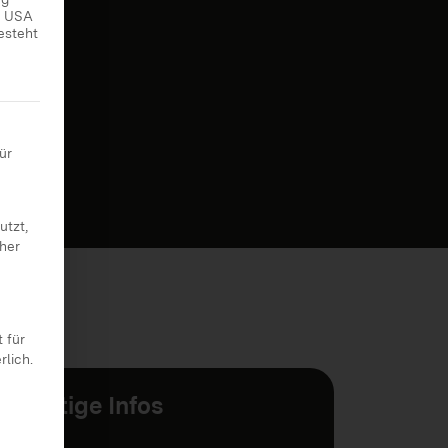
ie USA
esteht
 erteilt werden kann. Die erste Service-Gruppe ist essenziell
ür
utzt,
cher
 für
rlich.
Wichtige Infos
Ort