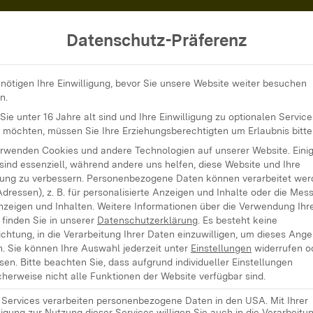
Datenschutz-Präferenz
ternationales KinderKinoFestival
nötigen Ihre Einwilligung, bevor Sie unsere Website weiter besuchen
n.
ie unter 16 Jahre alt sind und Ihre Einwilligung zu optionalen Service
 möchten, müssen Sie Ihre Erziehungsberechtigten um Erlaubnis bitte
erwenden Cookies und andere Technologien auf unserer Website. Eini
nales KinderKi
sind essenziell, während andere uns helfen, diese Website und Ihre
ung zu verbessern.
Personenbezogene Daten können verarbeitet werd
Adressen), z. B. für personalisierte Anzeigen und Inhalte oder die Mes
nzeigen und Inhalten.
Weitere Informationen über die Verwendung Ihr
finden Sie in unserer
Datenschutzerklärung
.
Es besteht keine
ichtung, in die Verarbeitung Ihrer Daten einzuwilligen, um dieses Ang
n.
Sie können Ihre Auswahl jederzeit unter
Einstellungen
widerrufen o
sen.
Bitte beachten Sie, dass aufgrund individueller Einstellungen
al Schwäbisch Gmünd (Kikife) ist das größte
herweise nicht alle Funktionen der Website verfügbar sind.
schen Raum mit dem Schwerpunkt “Kinder-
e Services verarbeiten personenbezogene Daten in den USA. Mit Ihrer
ligung zur Nutzung dieser Services willigen Sie auch in die Verarbeitu