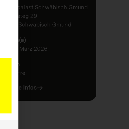
Traumpalast Schwäbisch Gmünd
Türlensteg 29
73525 Schwäbisch Gmünd
Termin(e)
16.-22. März 2026
Kosten
kostenfrei
Weitere Infos