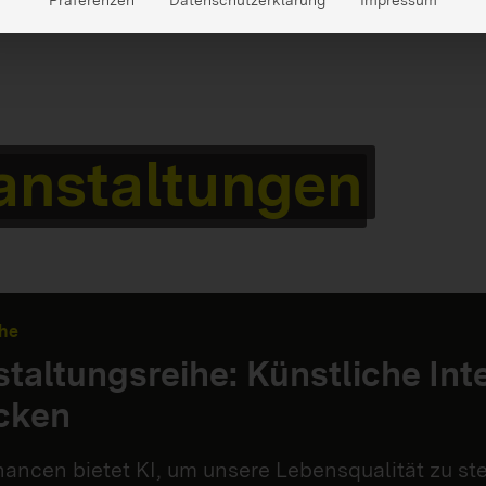
anstaltungen
he
taltungsreihe: Künstliche Int
cken
ancen bietet KI, um unsere Lebensqualität zu st