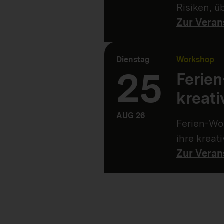
Risiken, 
Zur Veran
Dienstag
Workshop
25
Ferie
kreati
AUG 26
Ferien-Wor
ihre kreat
Zur Veran