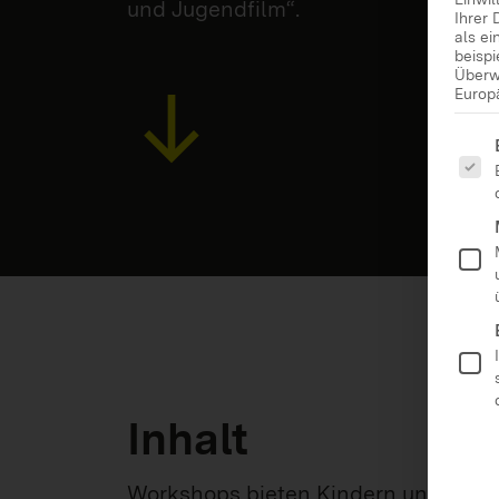
und Jugendfilm“.
Ihrer 
als e
beisp
Überw
Europ
Es fo
Inhalt
Workshops bieten Kindern und Jugend