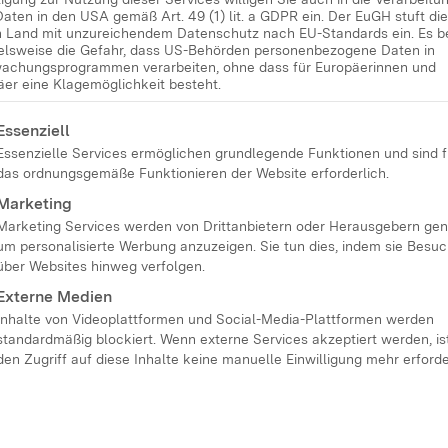
Daten in den USA gemäß Art. 49 (1) lit. a GDPR ein. Der EuGH stuft d
in Land mit unzureichendem Datenschutz nach EU-Standards ein. Es b
ielsweise die Gefahr, dass US-Behörden personenbezogene Daten in
achungsprogrammen verarbeiten, ohne dass für Europäerinnen und
äer eine Klagemöglichkeit besteht.
lgt eine Liste der Service-Gruppen, für die eine Einwilligung
Essenziell
Essenzielle Services ermöglichen grundlegende Funktionen und sind f
das ordnungsgemäße Funktionieren der Website erforderlich.
Marketing
Marketing Services werden von Drittanbietern oder Herausgebern gen
um personalisierte Werbung anzuzeigen. Sie tun dies, indem sie Besu
über Websites hinweg verfolgen.
Externe Medien
Inhalte von Videoplattformen und Social-Media-Plattformen werden
standardmäßig blockiert. Wenn externe Services akzeptiert werden, ist
den Zugriff auf diese Inhalte keine manuelle Einwilligung mehr erforde
lichen im Alter von acht bis 15 Jahren die