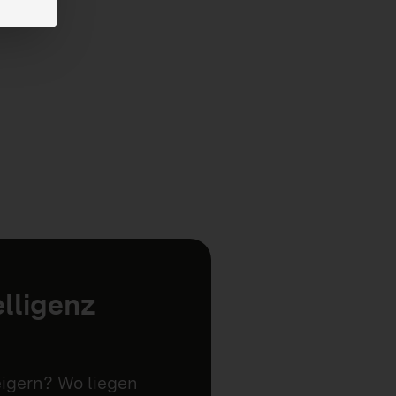
elligenz
eigern? Wo liegen