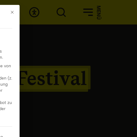
MENÜ
Mit diesem Button wird der Dialog geschlossen. Seine Funktionali
s
n.
ge von
noFestival
en (z.
sung
er
ebot zu
der
ng