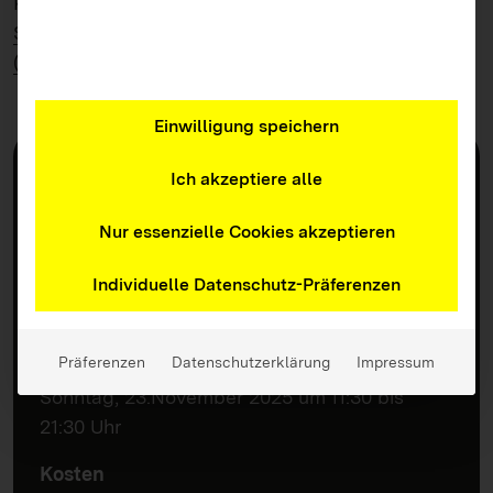
Kulturamt der Stadt Mannheim, die
Heidehof
Stiftung
, die
Filmförderung Baden-Württemberg
(MFG)
sowie
Aktion Mensch
.
Einwilligung speichern
Wichtige Infos
Ich akzeptiere alle
Ort
Cineplex Mannheim
Nur essenzielle Cookies akzeptieren
N 7, 17, 68161, Mannheim
Individuelle Datenschutz-Präferenzen
Termin(e)
Samstag, 22. November 2025, 13:00 bis 17:15
Präferenzen
Datenschutzerklärung
Impressum
Uhr
Sonntag, 23.November 2025 um 11:30 bis
21:30 Uhr
Kosten