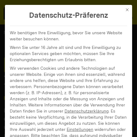
MedienFokus BW
MENÜ
Mit di
Datenschutz-Präferenz
MedienFokus BW
...
Veranstaltungen
Wir benötigen Ihre Einwilligung, bevor Sie unsere Website
weiter besuchen können.
GIRLS* GO MOVIE Kurzfilmfestival
Wenn Sie unter 16 Jahre alt sind und Ihre Einwilligung zu
optionalen Services geben möchten, müssen Sie Ihre
GIRLS* GO MOVIE
Erziehungsberechtigten um Erlaubnis bitten.
Wir verwenden Cookies und andere Technologien auf
unserer Website. Einige von ihnen sind essenziell, während
Kurzfilmfestival
andere uns helfen, diese Website und Ihre Erfahrung zu
verbessern.
Personenbezogene Daten können verarbeitet
werden (z. B. IP-Adressen), z. B. für personalisierte
Filmfestival
Anzeigen und Inhalte oder die Messung von Anzeigen und
Inhalten.
Weitere Informationen über die Verwendung Ihrer
Das Kurzfilmfestival
GIRLS* GO MOVIE
öffnet
Daten finden Sie in unserer
Datenschutzerklärung
.
Es
besteht keine Verpflichtung, in die Verarbeitung Ihrer Daten
erneut seine Türen im
Cineplex Mannheim
in N7, 17
einzuwilligen, um dieses Angebot zu nutzen.
Sie können
und lädt dazu ein, die Blickwinkel junger Frauen*
Ihre Auswahl jederzeit unter
Einstellungen
widerrufen oder
auf die Welt zu entdecken. 46 Kurzfilme zeigen,
anpassen.
Bitte beachten Sie, dass aufgrund individueller