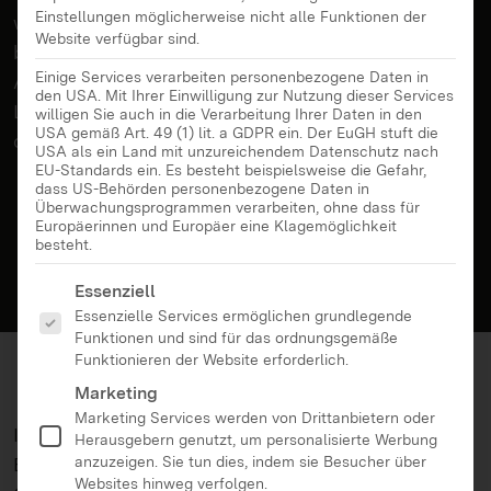
Einstellungen möglicherweise nicht alle Funktionen der
was die Filmemacherinnen bewegt, antreibt und
Website verfügbar sind.
berührt. Persönlich, politisch, poetisch – ihre
Einige Services verarbeiten personenbezogene Daten in
Arbeiten spiegeln die Vielfalt weiblicher
den USA. Mit Ihrer Einwilligung zur Nutzung dieser Services
Lebensrealitäten und erzählen von Erfahrungen, die
willigen Sie auch in die Verarbeitung Ihrer Daten in den
USA gemäß Art. 49 (1) lit. a GDPR ein. Der EuGH stuft die
oft übersehen werden.
USA als ein Land mit unzureichendem Datenschutz nach
EU-Standards ein. Es besteht beispielsweise die Gefahr,
dass US-Behörden personenbezogene Daten in
Überwachungsprogrammen verarbeiten, ohne dass für
Europäerinnen und Europäer eine Klagemöglichkeit
besteht.
Es folgt eine Liste der Service-Gruppen, für die eine Ei
Essenziell
Essenzielle Services ermöglichen grundlegende
Funktionen und sind für das ordnungsgemäße
Funktionieren der Website erforderlich.
Marketing
Marketing Services werden von Drittanbietern oder
In Filmgesprächen geben die Regisseurinnen
Herausgebern genutzt, um personalisierte Werbung
anzuzeigen. Sie tun dies, indem sie Besucher über
Einblick in ihre kreativen Prozesse und
Websites hinweg verfolgen.