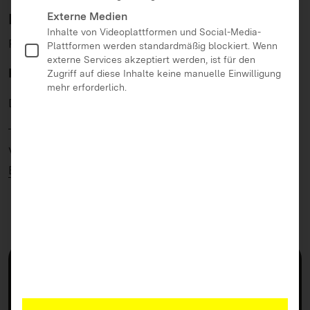
Externe Medien
Inhalte
Inhalte von Videoplattformen und Social-Media-
Referentin: Katja Plieninger
Plattformen werden standardmäßig blockiert. Wenn
externe Services akzeptiert werden, ist für den
Programm und weitere Informationen:
Zugriff auf diese Inhalte keine manuelle Einwilligung
mehr erforderlich.
Die Veranstaltung ist Teil des Angebotes zur
Frühkindlichen Medienbildung
.
Veranstalterin:
Landesanstalt für Kommunikation
Baden-Württemberg (LFK)
Wichtige Infos
Ort
Online