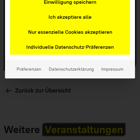
Einwilligung speichern
Termin(e)
Ich akzeptiere alle
29. September 2026 I 19:30 – 21:00 Uhr
Nur essenzielle Cookies akzeptieren
Kosten
kostenfrei
Individuelle Datenschutz-Präferenzen
Anmeldung
Präferenzen
Datenschutzerklärung
Impressum
Zurück zur Übersicht
Weitere
Veranstaltungen