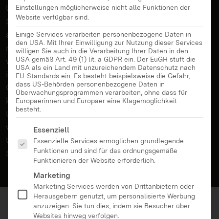
Unsere Kinder wachsen in einer digitalen Welt auf –
Einstellungen möglicherweise nicht alle Funktionen der
Website verfügbar sind.
Smartphones, Tablets und Fernseher sind
allgegenwärtig. Schon die Kleinsten kommen früh
Einige Services verarbeiten personenbezogene Daten in
den USA. Mit Ihrer Einwilligung zur Nutzung dieser Services
mit Medien in Kontakt. Das wirft für viele Eltern
willigen Sie auch in die Verarbeitung Ihrer Daten in den
USA gemäß Art. 49 (1) lit. a GDPR ein. Der EuGH stuft die
wichtige Fragen auf: Warum spielen Medien bereits
USA als ein Land mit unzureichendem Datenschutz nach
im Kindergartenalter eine so große Rolle? Welche
EU-Standards ein. Es besteht beispielsweise die Gefahr,
dass US-Behörden personenbezogene Daten in
Chancen und Risiken sind damit verbunden? Wie
Überwachungsprogrammen verarbeiten, ohne dass für
können wir unseren Kindern einen gesunden
Europäerinnen und Europäer eine Klagemöglichkeit
besteht.
Umgang mit Medien vermitteln und diesen selbst
vorleben? Welche Inhalte sind wirklich geeignet?
Es folgt eine Liste der Service-Gruppen, für die eine Ei
Essenziell
Und wie begleiten wir sie sicher bei ihren ersten
Essenzielle Services ermöglichen grundlegende
Funktionen und sind für das ordnungsgemäße
Schritten in der digitalen Welt?
Funktionieren der Website erforderlich.
Marketing
Marketing Services werden von Drittanbietern oder
Herausgebern genutzt, um personalisierte Werbung
anzuzeigen. Sie tun dies, indem sie Besucher über
Websites hinweg verfolgen.