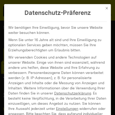
MedienFokus BW
MENÜ
Mit di
Datenschutz-Präferenz
MedienFokus BW
...
Veranstaltungen
Wir benötigen Ihre Einwilligung, bevor Sie unsere Website
weiter besuchen können.
Erste Medienerfahrungen – Was Eltern wissen sollten
Wenn Sie unter 16 Jahre alt sind und Ihre Einwilligung zu
optionalen Services geben möchten, müssen Sie Ihre
Erste
Erziehungsberechtigten um Erlaubnis bitten.
Wir verwenden Cookies und andere Technologien auf
unserer Website. Einige von ihnen sind essenziell, während
Medienerfahrungen
–
andere uns helfen, diese Website und Ihre Erfahrung zu
verbessern.
Personenbezogene Daten können verarbeitet
Was Eltern wissen
werden (z. B. IP-Adressen), z. B. für personalisierte
Anzeigen und Inhalte oder die Messung von Anzeigen und
Inhalten.
Weitere Informationen über die Verwendung Ihrer
sollten
Daten finden Sie in unserer
Datenschutzerklärung
.
Es
besteht keine Verpflichtung, in die Verarbeitung Ihrer Daten
einzuwilligen, um dieses Angebot zu nutzen.
Sie können
Ihre Auswahl jederzeit unter
Einstellungen
widerrufen oder
Webinar
anpassen.
Bitte beachten Sie, dass aufgrund individueller