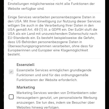
„Ab wann kann mein Kind ein Smartphone
Einstellungen möglicherweise nicht alle Funktionen der
Website verfügbar sind.
nutzen?“, „Machen Computerspiele süchtig?“, „Wie
schütze ich mein Kind vor Cybermobbing?“ Diese
Einige Services verarbeiten personenbezogene Daten in
den USA. Mit Ihrer Einwilligung zur Nutzung dieser Services
und viele weitere Fragen stellen sich Eltern im
willigen Sie auch in die Verarbeitung Ihrer Daten in den
USA gemäß Art. 49 (1) lit. a GDPR ein. Der EuGH stuft die
familiären Alltag. Das
Landesmedienzentrum
USA als ein Land mit unzureichendem Datenschutz nach
Baden-Württemberg (LMZ)
unterstützt im Rahmen
EU-Standards ein. Es besteht beispielsweise die Gefahr,
dass US-Behörden personenbezogene Daten in
der Initiative MedienFokus BW mit dem
Eltern-
Überwachungsprogrammen verarbeiten, ohne dass für
Medienmentoren-Programm (EMM)
Europäerinnen und Europäer eine Klagemöglichkeit
besteht.
Erziehungsberechtigte durch Beratung und
Veranstaltungen.
Es folgt eine Liste der Service-Gruppen, für die eine Ei
Essenziell
Essenzielle Services ermöglichen grundlegende
An der
Ruth-Cohn-Schule Denzlingen
bietet das
Funktionen und sind für das ordnungsgemäße
LMZ hierzu eine kostenfreie Schulung an, in der sich
Funktionieren der Website erforderlich.
interessierte Personen zu ehrenamtlichen Eltern-
Marketing
Marketing Services werden von Drittanbietern oder
Medienmentoren und -Mentorinnen ausbilden
Herausgebern genutzt, um personalisierte Werbung
lassen können.
anzuzeigen. Sie tun dies, indem sie Besucher über
Websites hinweg verfolgen.