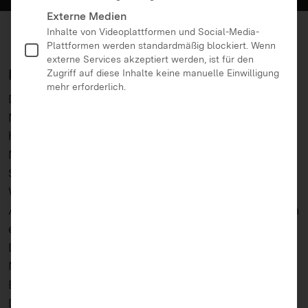
Externe Medien
Inhalte von Videoplattformen und Social-Media-
Plattformen werden standardmäßig blockiert. Wenn
externe Services akzeptiert werden, ist für den
Inhalte
Zugriff auf diese Inhalte keine manuelle Einwilligung
mehr erforderlich.
Die Teilnehmenden erhalten dabei Einblicke in die
Medienwelt von Kindern und Jugendlichen und
haben Gelegenheit, ihre Fragen zum Thema
Medienerziehung zu stellen. Die möglichen
Schwerpunkte sind vielfältig und werden nach den
Wünschen der Eltern ausgewählt: Smartphone und
Apps, Cybermobbing oder Computerspiele gehören
ebenso dazu wie Datenschutz oder Urheberrecht.
Die in den Veranstaltungen geschulten Eltern-
Medienmentorinnen und -mentoren erhalten am
Ende der Schulung ein Zertifikat.
Die anschließende Aufgabe besteht darin, für