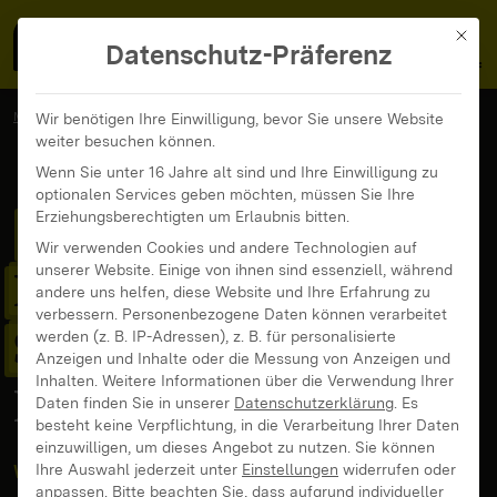
MedienFokus BW
MENÜ
Mit di
Datenschutz-Präferenz
MedienFokus BW
...
Veranstaltungen
Wir benötigen Ihre Einwilligung, bevor Sie unsere Website
weiter besuchen können.
Eltern-Medienmentoren-Schulung in Denzlingen
Wenn Sie unter 16 Jahre alt sind und Ihre Einwilligung zu
optionalen Services geben möchten, müssen Sie Ihre
Eltern-
Erziehungsberechtigten um Erlaubnis bitten.
Wir verwenden Cookies und andere Technologien auf
unserer Website. Einige von ihnen sind essenziell, während
Medienmentoren-
andere uns helfen, diese Website und Ihre Erfahrung zu
verbessern.
Personenbezogene Daten können verarbeitet
Schulung
in
werden (z. B. IP-Adressen), z. B. für personalisierte
Anzeigen und Inhalte oder die Messung von Anzeigen und
Inhalten.
Weitere Informationen über die Verwendung Ihrer
Denzlingen
Daten finden Sie in unserer
Datenschutzerklärung
.
Es
besteht keine Verpflichtung, in die Verarbeitung Ihrer Daten
einzuwilligen, um dieses Angebot zu nutzen.
Sie können
Ihre Auswahl jederzeit unter
Einstellungen
widerrufen oder
Workshop
anpassen.
Bitte beachten Sie, dass aufgrund individueller