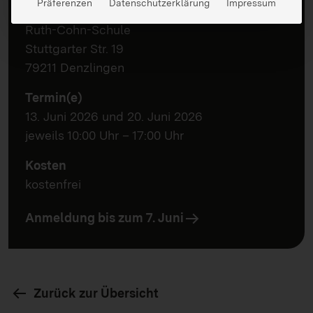
Präferenzen
Datenschutzerklärung
Impressum
Ort
Ruth-Cohn-Schule
Stuttgarter Str. 19
79211 Denzlingen
Termin(e)
13. Juni 2026 und 20. Juni 2026
jeweils 10:00 Uhr – 17:00 Uhr
Kosten
kostenfrei
Anmeldung bis zum 7. Juni
Zurück zur Übersicht