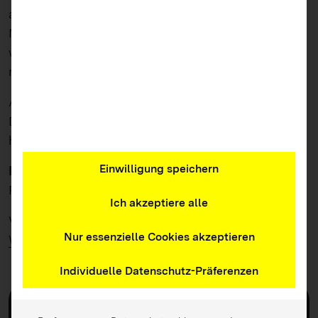
andere Eltern Ansprechpartner/-innen in
Medienfragen zu sein. Um dafür kompetent zu sein,
werden alle Eltern-Medienmentorinnen und –
mentoren durch das LMZ betreut.
Alle Eltern aus dem Gemeindeverwaltungsverband
Denzlingen, Vörstetten und Reute und darüber
hinaus, sind eingeladen teilzunehmen.
Einwilligung speichern
Referentin
: Sandra Tell, Medienpädagogische
Referentin des LMZ
Ich akzeptiere alle
Veranstalter:
Landesmedienzentrum Baden-
Nur essenzielle Cookies akzeptieren
Württemberg
Individuelle Datenschutz-Präferenzen
Wichtige Infos