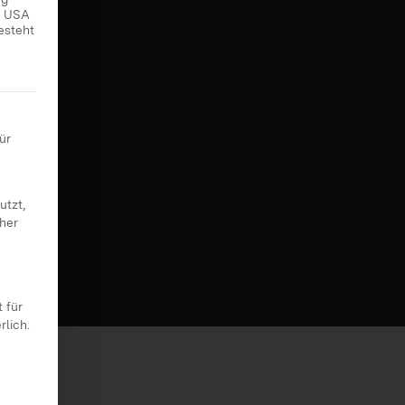
ie USA
esteht
 erteilt werden kann. Die erste Service-Gruppe ist essenziell
ür
utzt,
cher
 für
rlich.