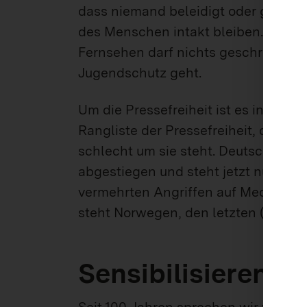
dass niemand beleidigt oder geschä
des Menschen intakt bleiben. Auch g
Fernsehen darf nichts geschrieben 
Jugendschutz geht.
Um die Pressefreiheit ist es in jedem
Rangliste der Pressefreiheit, die jed
schlecht um sie steht. Deutschland i
abgestiegen und steht jetzt nur noch 
vermehrten Angriffen auf Medienscha
steht Norwegen, den letzten (und 180
Sensibilisieren fü