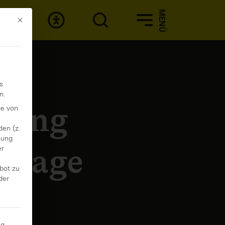
MENÜ
Mit diesem Button wird der Dialog geschlossen. Seine Funktionali
s
n.
erung
ge von
en (z.
sung
entage
er
ebot zu
der
ng