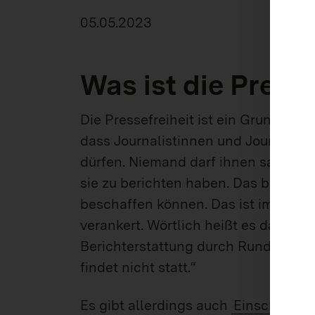
05.05.2023
Was ist die Presse
Die Pressefreiheit ist ein Grundrecht 
dass Journalistinnen und Journalis
dürfen. Niemand darf ihnen sagen, w
sie zu berichten haben. Das bedeutet
beschaffen können. Das ist im Artik
verankert. Wörtlich heißt es da: „Die 
Berichterstattung durch Rundfunk u
findet nicht statt.“
Es gibt allerdings auch
Einschränkun