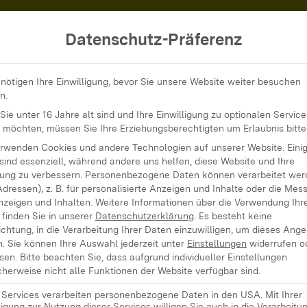
Datenschutz-Präferenz
Pressefreiheit: Sensibilisierung während der Schülermedientage
nötigen Ihre Einwilligung, bevor Sie unsere Website weiter besuchen
n.
ie unter 16 Jahre alt sind und Ihre Einwilligung zu optionalen Service
 möchten, müssen Sie Ihre Erziehungsberechtigten um Erlaubnis bitte
eit: Sensibilisi
erwenden Cookies und andere Technologien auf unserer Website. Eini
sind essenziell, während andere uns helfen, diese Website und Ihre
ung zu verbessern.
Personenbezogene Daten können verarbeitet werd
Adressen), z. B. für personalisierte Anzeigen und Inhalte oder die Mes
r Schülermedi
nzeigen und Inhalten.
Weitere Informationen über die Verwendung Ihr
finden Sie in unserer
Datenschutzerklärung
.
Es besteht keine
ichtung, in die Verarbeitung Ihrer Daten einzuwilligen, um dieses Ang
n.
Sie können Ihre Auswahl jederzeit unter
Einstellungen
widerrufen o
sen.
Bitte beachten Sie, dass aufgrund individueller Einstellungen
herweise nicht alle Funktionen der Website verfügbar sind.
e Services verarbeiten personenbezogene Daten in den USA. Mit Ihrer
ligung zur Nutzung dieser Services willigen Sie auch in die Verarbeitu