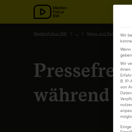
MedienFokus BW
MedienFokus BW
...
News und Beiträge
Wir be
könne
Wenn S
geben
Pressefreih
Wir v
ihnen 
Erfahr
B. IP-
während de
von A
Daten 
Verpfl
nutze
anpas
möglic
Einig
Einwil