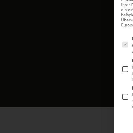
Ihrer 
als e
beisp
Überw
Europ
Es fo