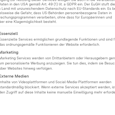
Daten in den USA gemäß Art. 49 (1) lit. a GDPR ein. Der EuGH stuft d
in Land mit unzureichendem Datenschutz nach EU-Standards ein. Es b
ielsweise die Gefahr, dass US-Behörden personenbezogene Daten in
achungsprogrammen verarbeiten, ohne dass für Europäerinnen und
äer eine Klagemöglichkeit besteht.
lgt eine Liste der Service-Gruppen, für die eine Einwilligung
Essenziell
Essenzielle Services ermöglichen grundlegende Funktionen und sind f
das ordnungsgemäße Funktionieren der Website erforderlich.
Marketing
Marketing Services werden von Drittanbietern oder Herausgebern gen
um personalisierte Werbung anzuzeigen. Sie tun dies, indem sie Besu
über Websites hinweg verfolgen.
Externe Medien
Inhalte von Videoplattformen und Social-Media-Plattformen werden
standardmäßig blockiert. Wenn externe Services akzeptiert werden, ist
den Zugriff auf diese Inhalte keine manuelle Einwilligung mehr erforde