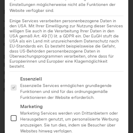
Einstellungen möglicherweise nicht alle Funktionen der
Website verfügbar sind.
Das Handbuch richtet sich an 13- bis 16-jährige
Jugendliche und enthält Tipps und Übungen, unter
Einige Services verarbeiten personenbezogene Daten in
den USA. Mit Ihrer Einwilligung zur Nutzung dieser Services
anderem zu Themen wie digitale Spuren, Online-
willigen Sie auch in die Verarbeitung Ihrer Daten in den
Reputation sowie Rechte und Pflichten in der
USA gemäß Art. 49 (1) lit. a GDPR ein. Der EuGH stuft die
USA als ein Land mit unzureichendem Datenschutz nach
digitalen Welt.
EU-Standards ein. Es besteht beispielsweise die Gefahr,
dass US-Behörden personenbezogene Daten in
Der in acht Sprachen erschienene Leitfaden ist das
Überwachungsprogrammen verarbeiten, ohne dass für
Europäerinnen und Europäer eine Klagemöglichkeit
Ergebnis eines europaweiten
besteht.
Kooperationsprojektes von European Schoolnet,
Es folgt eine Liste der Service-Gruppen, für die eine Ei
Essenziell
Insafe, Google und Liberty Global und wurde
Essenzielle Services ermöglichen grundlegende
gemeinsam mit Jugendlichen entwickelt.
Funktionen und sind für das ordnungsgemäße
Funktionieren der Website erforderlich.
Marketing
Marketing Services werden von Drittanbietern oder
Herausgebern genutzt, um personalisierte Werbung
anzuzeigen. Sie tun dies, indem sie Besucher über
Websites hinweg verfolgen.
Die deutsche Broschüre entstand mit Unterstützung