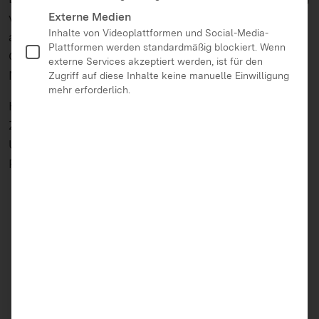
Externe Medien
von
klicksafe
und ist kostenlos im Internet
Inhalte von Videoplattformen und Social-Media-
abrufbar. Dieses Werk ist lizenziert durch die
Plattformen werden standardmäßig blockiert. Wenn
Creative Commons Attribution-Noncommercial-
externe Services akzeptiert werden, ist für den
NoDerivative Works 3.0 Unported License.
Zugriff auf diese Inhalte keine manuelle Einwilligung
mehr erforderlich.
Herausgeber:
European Schoolnet
in
Zusammenarbeit mit dem
Insafe-Netzwerk
und mit
Unterstützung von
Liberty Global
und Google
Publikationsdatum: Januar 2014
Jetzt downloaden (PDF)
Zurück zur Übersicht