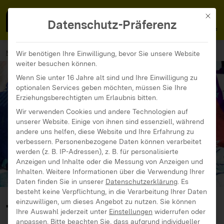
MedienFokus BW
MENÜ
Mit di
Datenschutz-Präferenz
MedienFokus BW
...
Materialien
The web we want
Wir benötigen Ihre Einwilligung, bevor Sie unsere Website
weiter besuchen können.
Wenn Sie unter 16 Jahre alt sind und Ihre Einwilligung zu
optionalen Services geben möchten, müssen Sie Ihre
Erziehungsberechtigten um Erlaubnis bitten.
Wir verwenden Cookies und andere Technologien auf
unserer Website. Einige von ihnen sind essenziell, während
andere uns helfen, diese Website und Ihre Erfahrung zu
verbessern.
Personenbezogene Daten können verarbeitet
werden (z. B. IP-Adressen), z. B. für personalisierte
Anzeigen und Inhalte oder die Messung von Anzeigen und
Inhalten.
Weitere Informationen über die Verwendung Ihrer
Daten finden Sie in unserer
Datenschutzerklärung
.
Es
besteht keine Verpflichtung, in die Verarbeitung Ihrer Daten
einzuwilligen, um dieses Angebot zu nutzen.
Sie können
The web we want
Ihre Auswahl jederzeit unter
Einstellungen
widerrufen oder
anpassen.
Bitte beachten Sie, dass aufgrund individueller