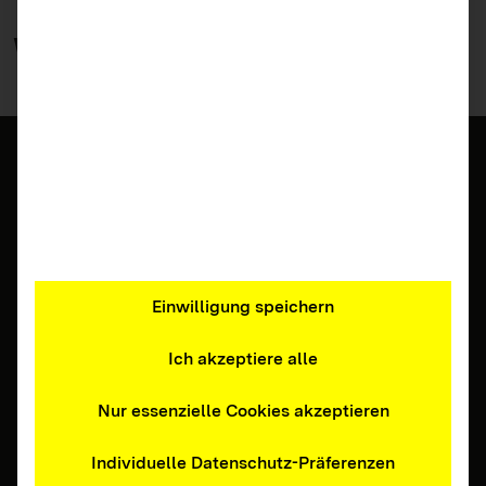
Weitere
Materialien
Einwilligung speichern
Ich akzeptiere alle
Eltern, Erziehende, Fachkräfte, Jugendliche,
Lehrkräfte
Nur essenzielle Cookies akzeptieren
Faltplakat: JIMplus Studie 2026 –
Infografik und Kurzbericht
Individuelle Datenschutz-Präferenzen