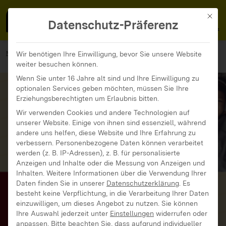
MedienFokus BW
MENÜ
Mit di
Datenschutz-Präferenz
MedienFokus BW
...
Materialien
Wir benötigen Ihre Einwilligung, bevor Sie unsere Website
weiter besuchen können.
Ohrenspitzer – Hörförderung für Kinder
Wenn Sie unter 16 Jahre alt sind und Ihre Einwilligung zu
optionalen Services geben möchten, müssen Sie Ihre
Erziehungsberechtigten um Erlaubnis bitten.
Wir verwenden Cookies und andere Technologien auf
unserer Website. Einige von ihnen sind essenziell, während
andere uns helfen, diese Website und Ihre Erfahrung zu
verbessern.
Personenbezogene Daten können verarbeitet
werden (z. B. IP-Adressen), z. B. für personalisierte
Anzeigen und Inhalte oder die Messung von Anzeigen und
Inhalten.
Weitere Informationen über die Verwendung Ihrer
Daten finden Sie in unserer
Datenschutzerklärung
.
Es
besteht keine Verpflichtung, in die Verarbeitung Ihrer Daten
einzuwilligen, um dieses Angebot zu nutzen.
Sie können
Ihre Auswahl jederzeit unter
Einstellungen
widerrufen oder
anpassen.
Bitte beachten Sie, dass aufgrund individueller