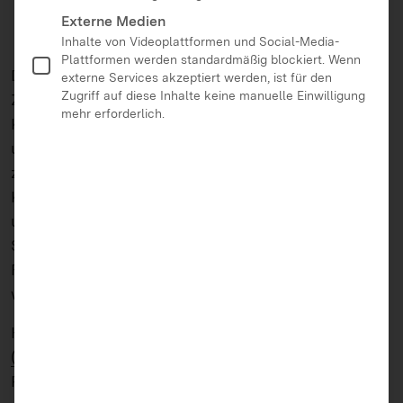
Externe Medien
Inhalte von Videoplattformen und Social-Media-
Plattformen werden standardmäßig blockiert. Wenn
Die Bedeutung, die das Hören für ein gutes
externe Services akzeptiert werden, ist für den
Zugriff auf diese Inhalte keine manuelle Einwilligung
Zusammenleben und eine gelingende
mehr erforderlich.
Kommunikation hat, wird im Alltag immer wieder
unterschätzt.
Ohrenspitzer
lädt dazu ein, diese Tür
zu öffnen. Mit Ohrenspitzer-Methoden lernen die
Kinder mediale Wirkungen kennen und reflektieren
und legen eine gute Grundlage für einen besseren
Schriftspracherwerb.
Für Kleinkinder, Grundschulkinder und Kinder auf
weiterführenden Schulen.
Herausgeber:
Landesanstalt für Kommunikation
(LFK)
Publikationsdatum: 2024