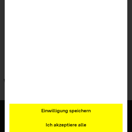
Jetzt downloaden (PDF)
Materialien bestellen
Zurück zur Übersicht
Weitere
Materialien
Einwilligung speichern
Ich akzeptiere alle