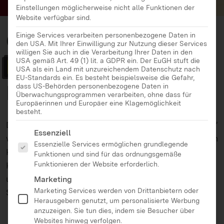
Einstellungen möglicherweise nicht alle Funktionen der
Website verfügbar sind.
Ohrenspitzer –
Einige Services verarbeiten personenbezogene Daten in
den USA. Mit Ihrer Einwilligung zur Nutzung dieser Services
willigen Sie auch in die Verarbeitung Ihrer Daten in den
Hörförderung
für
USA gemäß Art. 49 (1) lit. a GDPR ein. Der EuGH stuft die
USA als ein Land mit unzureichendem Datenschutz nach
EU-Standards ein. Es besteht beispielsweise die Gefahr,
Kinder
dass US-Behörden personenbezogene Daten in
Überwachungsprogrammen verarbeiten, ohne dass für
Europäerinnen und Europäer eine Klagemöglichkeit
besteht.
Die Projekte “Ohrenspitzer” und “Ohrenspitzer-mini”
Es folgt eine Liste der Service-Gruppen, für die eine Ei
Essenziell
widmen sich dem Lernen von richtigem Zuhören von
Essenzielle Services ermöglichen grundlegende
Kindern. Mit Ohrenspitzer-Methoden lernen die
Funktionen und sind für das ordnungsgemäße
Funktionieren der Website erforderlich.
Kinder mediale Wirkungen kennen und reflektieren
und legen eine gute Grundlage für einen besseren
Marketing
Marketing Services werden von Drittanbietern oder
Schriftspracherwerb.
Herausgebern genutzt, um personalisierte Werbung
anzuzeigen. Sie tun dies, indem sie Besucher über
Websites hinweg verfolgen.