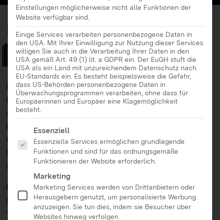
Einstellungen möglicherweise nicht alle Funktionen der
Website verfügbar sind.
Broschüre
Einige Services verarbeiten personenbezogene Daten in
den USA. Mit Ihrer Einwilligung zur Nutzung dieser Services
Mediendetektive
willigen Sie auch in die Verarbeitung Ihrer Daten in den
USA gemäß Art. 49 (1) lit. a GDPR ein. Der EuGH stuft die
USA als ein Land mit unzureichendem Datenschutz nach
EU-Standards ein. Es besteht beispielsweise die Gefahr,
dass US-Behörden personenbezogene Daten in
Der Alltag von Kindern ist geprägt durch Medien.
Überwachungsprogrammen verarbeiten, ohne dass für
Doch wie können Lehrkräfte sie auf ihrem Weg
Europäerinnen und Europäer eine Klagemöglichkeit
besteht.
durch die komplexe Medienwelt am besten
begleiten? Mit einer Broschüre zu
Es folgt eine Liste der Service-Gruppen, für die eine Ei
Essenziell
Kindermedienrechten bietet der
SWR
hier
Essenzielle Services ermöglichen grundlegende
Funktionen und sind für das ordnungsgemäße
Unterstützung. Grundschullehrkräfte finden darin
Funktionieren der Website erforderlich.
umfangreiche Anregungen für ihren Unterricht.
Marketing
Einige ausgewählte Klassen können eine eigene
Marketing Services werden von Drittanbietern oder
Herausgebern genutzt, um personalisierte Werbung
Nachrichtensendung drehen – mit dem Filmprojekt
anzuzeigen. Sie tun dies, indem sie Besucher über
“SWR Mediendetektive”. Die medienpraktische
Websites hinweg verfolgen.