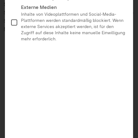
Seite steht bei dem Modul im Vordergrund. Eine
Externe Medien
Sendung konzipieren, Interviews führen, drehen: Die
Inhalte von Videoplattformen und Social-Media-
Schüler*innen schlüpfen in die Rolle von
Plattformen werden standardmäßig blockiert. Wenn
externe Services akzeptiert werden, ist für den
Medienprofis.
Zugriff auf diese Inhalte keine manuelle Einwilligung
mehr erforderlich.
Jetzt downloaden (PDF)
Zurück zur Übersicht