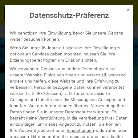
MedienFokus BW
MENÜ
Mit di
Datenschutz-Präferenz
MedienFokus BW
...
Materialien
Broschüre Mediendetektive
Wir benötigen Ihre Einwilligung, bevor Sie unsere Website
weiter besuchen können.
Wenn Sie unter 16 Jahre alt sind und Ihre Einwilligung zu
optionalen Services geben möchten, müssen Sie Ihre
Erziehungsberechtigten um Erlaubnis bitten.
Wir verwenden Cookies und andere Technologien auf
unserer Website. Einige von ihnen sind essenziell, während
andere uns helfen, diese Website und Ihre Erfahrung zu
verbessern.
Personenbezogene Daten können verarbeitet
werden (z. B. IP-Adressen), z. B. für personalisierte
Anzeigen und Inhalte oder die Messung von Anzeigen und
Inhalten.
Weitere Informationen über die Verwendung Ihrer
Daten finden Sie in unserer
Datenschutzerklärung
.
Es
besteht keine Verpflichtung, in die Verarbeitung Ihrer Daten
einzuwilligen, um dieses Angebot zu nutzen.
Sie können
Ihre Auswahl jederzeit unter
Einstellungen
widerrufen oder
anpassen.
Bitte beachten Sie, dass aufgrund individueller