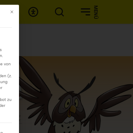
MENÜ
Mit diesem Button wird der Dialog geschlossen. Seine Funktionali
s
n.
ge von
en (z.
sung
er
ebot zu
der
ng