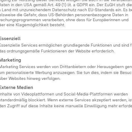
Daten in den USA gemäß Art. 49 (1) lit. a GDPR ein. Der EuGH stuft d
hemen. Anspruch der
in Land mit unzureichendem Datenschutz nach EU-Standards ein. Es b
ielsweise die Gefahr, dass US-Behörden personenbezogene Daten in
hülerinnen und Schülern
achungsprogrammen verarbeiten, ohne dass für Europäerinnen und
 Lehrkräfte gut
äer eine Klagemöglichkeit besteht.
lgt eine Liste der Service-Gruppen, für die eine Einwilligung
Essenziell
Essenzielle Services ermöglichen grundlegende Funktionen und sind f
utert die Vorteile und
das ordnungsgemäße Funktionieren der Website erforderlich.
Marketing
Marketing Services werden von Drittanbietern oder Herausgebern gen
um personalisierte Werbung anzuzeigen. Sie tun dies, indem sie Besu
über Websites hinweg verfolgen.
Externe Medien
Inhalte von Videoplattformen und Social-Media-Plattformen werden
standardmäßig blockiert. Wenn externe Services akzeptiert werden, ist
den Zugriff auf diese Inhalte keine manuelle Einwilligung mehr erforde
usgabe