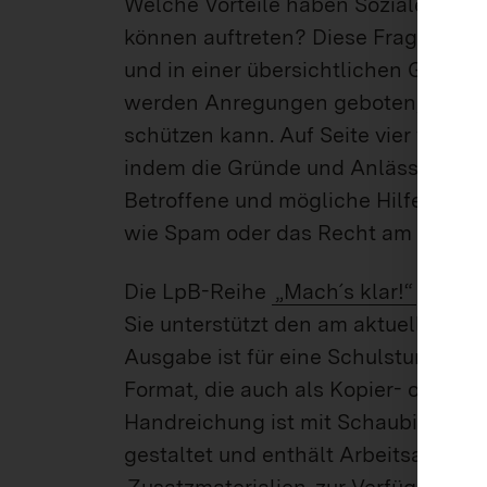
Welche Vorteile haben Soziale Netz
können auftreten? Diese Fragen wer
und in einer übersichtlichen Grafik 
werden Anregungen geboten, wie sic
schützen kann. Auf Seite vier wird 
indem die Gründe und Anlässe dafür 
Betroffene und mögliche Hilfen aufg
wie Spam oder das Recht am eigenen
Die LpB-Reihe
„Mach´s klar!“
erläute
Sie unterstützt den am aktuellen Ges
Ausgabe ist für eine Schulstunde kon
Format, die auch als Kopier- oder Fo
Handreichung ist mit Schaubildern,
gestaltet und enthält Arbeitsaufgab