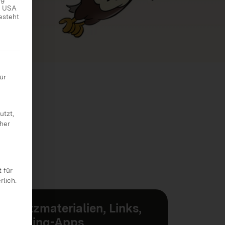
ie USA
esteht
 erteilt werden kann. Die erste Service-Gruppe ist essenziell
ür
utzt,
cher
 für
rlich.
Zusatzmaterialien, Links,
Learning-Apps