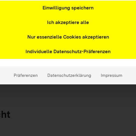
Einwilligung speichern
e an Schülerinnen und Schüler an Haupt-,
Ich akzeptiere alle
sschulen, kann aber auch an Gymnasien gut
Nur essenzielle Cookies akzeptieren
politische Bildung Baden-Württemberg (lpb)
Individuelle Datenschutz-Präferenzen
Präferenzen
Datenschutzerklärung
Impressum
cht