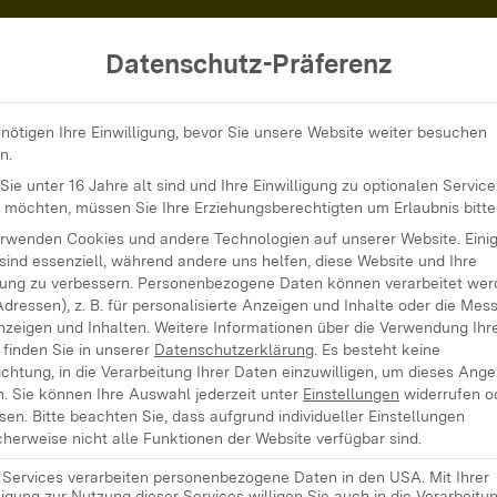
Datenschutz-Präferenz
klar!: Soziale Netzwerke
nötigen Ihre Einwilligung, bevor Sie unsere Website weiter besuchen
n.
ie unter 16 Jahre alt sind und Ihre Einwilligung zu optionalen Service
 Soziale
 möchten, müssen Sie Ihre Erziehungsberechtigten um Erlaubnis bitte
erwenden Cookies und andere Technologien auf unserer Website. Eini
sind essenziell, während andere uns helfen, diese Website und Ihre
ung zu verbessern.
Personenbezogene Daten können verarbeitet werd
Adressen), z. B. für personalisierte Anzeigen und Inhalte oder die Mes
nzeigen und Inhalten.
Weitere Informationen über die Verwendung Ihr
finden Sie in unserer
Datenschutzerklärung
.
Es besteht keine
ichtung, in die Verarbeitung Ihrer Daten einzuwilligen, um dieses Ang
er
Landeszentrale für
n.
Sie können Ihre Auswahl jederzeit unter
Einstellungen
widerrufen o
sen.
Bitte beachten Sie, dass aufgrund individueller Einstellungen
erg
erklärt Politik
herweise nicht alle Funktionen der Website verfügbar sind.
. „Mach’s klar!
“
e Services verarbeiten personenbezogene Daten in den USA. Mit Ihrer
der bearbeitet aktuelle
ligung zur Nutzung dieser Services willigen Sie auch in die Verarbeitu