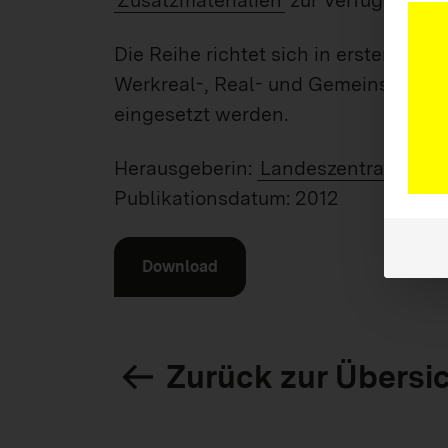
Zusatzmaterialien
zur Verfügung.
Die Reihe richtet sich in erster Lini
Werkreal-, Real- und Gemeinschaft
eingesetzt werden.
Herausgeberin:
Landeszentrale für 
Publikationsdatum: 2012
Download
Zurück zur Übersi