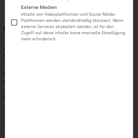
Externe Medien
Inhalte von Videoplattformen und Social-Media-
Plattformen werden standardmäßig blockiert. Wenn
externe Services akzeptiert werden, ist für den
Mehr Infos zur Ausgabe
Zugriff auf diese Inhalte keine manuelle Einwilligung
mehr erforderlich.
Während Twitter immer wieder als Plattform für
politische Propaganda genutzt wird, dient
Facebook häufig als Instrument, Hass-Kommentare
zu verfassen und damit gezielt gegen bestimmte
Gruppen zu hetzen und werden Falschnachrichten
rasant schnell auf WhatsApp weitergeleitet. Aus
diesem Grund ist es wichtig, Nutzerinnen und
Nutzern der digitalen Medien im Umgang mit
denselben zu stärken, um sie für manipulierte und
manipulative Informationen, hasserfüllte
Kommentare und gewaltvolle Inhalte zu
sensibilisieren.