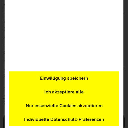
Friedensbildun
g. Sie umfasst vier Seiten und folgt
im Aufbau in der Regel folgender Struktur: Die erste
Seite dient als Info-Blatt für Lehrer:innen zur
Einführung in das Thema und informiert über
Anknüpfungspunkte zu den Bildungsplänen. Auf
den Seiten zwei und drei befinden sich die
eigentlichen Unterrichtsmaterialien als
Kopiervorlagen für die Schüler:innen. Auf der
letzten Seite finden sich weitere Links und Hinweise
zu Materialien.
Einwilligung speichern
Herausgeberin:
Landeszentrale für politische
Ich akzeptiere alle
Bildung Baden-Württemberg (lpb)
Publikationsdatum: 2019
Nur essenzielle Cookies akzeptieren
Individuelle Datenschutz-Präferenzen
Download