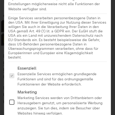
Einstellungen möglicherweise nicht alle Funktionen der
AKTUELL:
Website verfügbar sind.
Einige Services verarbeiten personenbezogene Daten in
Hatespeech
den USA. Mit Ihrer Einwilligung zur Nutzung dieser Services
willigen Sie auch in die Verarbeitung Ihrer Daten in den
USA gemäß Art. 49 (1) lit. a GDPR ein. Der EuGH stuft die
begegnen
USA als ein Land mit unzureichendem Datenschutz nach
EU-Standards ein. Es besteht beispielsweise die Gefahr,
dass US-Behörden personenbezogene Daten in
Überwachungsprogrammen verarbeiten, ohne dass für
Europäerinnen und Europäer eine Klagemöglichkeit
Die Publikationsreihe:
„Friedensbildung Aktuell.
besteht.
Unterrichtsideen für die Schule“
der
Servicestelle
Es folgt eine Liste der Service-Gruppen, für die eine Ei
Essenziell
Friedensbildung
ist eine kostenlose digitale
Essenzielle Services ermöglichen grundlegende
Handreichung für den Unterricht.
Funktionen und sind für das ordnungsgemäße
Funktionieren der Website erforderlich.
Die Ausgabe
Hatespeech begegnen
wird der
Marketing
Unterschied zwischen Meinungsfreiheit und
Marketing Services werden von Drittanbietern oder
Hassrede erarbeitet.
Herausgebern genutzt, um personalisierte Werbung
anzuzeigen. Sie tun dies, indem sie Besucher über
Websites hinweg verfolgen.