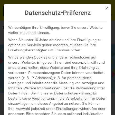
MedienFokus BW
MENÜ
Mit di
Datenschutz-Präferenz
MedienFokus BW
...
Materialien
Wir benötigen Ihre Einwilligung, bevor Sie unsere Website
weiter besuchen können.
Friedensbildung AKTUELL: Hatespeech begegnen
Wenn Sie unter 16 Jahre alt sind und Ihre Einwilligung zu
optionalen Services geben möchten, müssen Sie Ihre
Erziehungsberechtigten um Erlaubnis bitten.
Wir verwenden Cookies und andere Technologien auf
unserer Website. Einige von ihnen sind essenziell, während
andere uns helfen, diese Website und Ihre Erfahrung zu
verbessern.
Personenbezogene Daten können verarbeitet
werden (z. B. IP-Adressen), z. B. für personalisierte
Anzeigen und Inhalte oder die Messung von Anzeigen und
Inhalten.
Weitere Informationen über die Verwendung Ihrer
Daten finden Sie in unserer
Datenschutzerklärung
.
Es
besteht keine Verpflichtung, in die Verarbeitung Ihrer Daten
einzuwilligen, um dieses Angebot zu nutzen.
Sie können
Ihre Auswahl jederzeit unter
Einstellungen
widerrufen oder
Friedensbildung
anpassen.
Bitte beachten Sie, dass aufgrund individueller