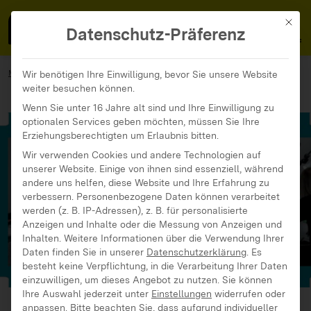
MedienFokus BW
MENÜ
Mit di
Datenschutz-Präferenz
MedienFokus BW
...
Materialien
Wir benötigen Ihre Einwilligung, bevor Sie unsere Website
weiter besuchen können.
Ein praktisches Trickfilmseminar (nicht nur) für die
Lehramtsausbildung
Wenn Sie unter 16 Jahre alt sind und Ihre Einwilligung zu
optionalen Services geben möchten, müssen Sie Ihre
Erziehungsberechtigten um Erlaubnis bitten.
Wir verwenden Cookies und andere Technologien auf
unserer Website. Einige von ihnen sind essenziell, während
andere uns helfen, diese Website und Ihre Erfahrung zu
verbessern.
Personenbezogene Daten können verarbeitet
werden (z. B. IP-Adressen), z. B. für personalisierte
Anzeigen und Inhalte oder die Messung von Anzeigen und
Inhalten.
Weitere Informationen über die Verwendung Ihrer
Daten finden Sie in unserer
Datenschutzerklärung
.
Es
besteht keine Verpflichtung, in die Verarbeitung Ihrer Daten
einzuwilligen, um dieses Angebot zu nutzen.
Sie können
Ihre Auswahl jederzeit unter
Einstellungen
widerrufen oder
anpassen.
Bitte beachten Sie, dass aufgrund individueller