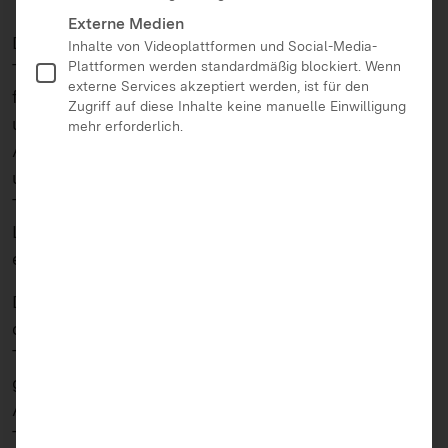
Externe Medien
Die zielgerichtete Auseinandersetzung mit einem
Inhalte von Videoplattformen und Social-Media-
Plattformen werden standardmäßig blockiert. Wenn
Trickfilmprojekt im Unterricht fördert neben
externe Services akzeptiert werden, ist für den
fächerbezogenen Lerninhalten auch Bewertungs-
Zugriff auf diese Inhalte keine manuelle Einwilligung
und Partizipationskompetenzen sowie
mehr erforderlich.
Ausdrucksfähgikeit und Kreativität. Daneben
unterstützt die eigenständige Umsetzung einer
Trickfilmproduktion auch selbstgesteuerte
Lernprozesse und bietet eine Projektionsfläche für
eigene Ausdrucksformen.
Die Broschüre informiert über Erfahrungen, die an
den beiden Hochschulen bei der Durchführung von
Trickfilmseminaren für Lehramtsstudierende
gesammelt wurden. Daneben bietet sie Tipps und
Anregungen, wie ein solches praktisches
Trickfilmseminar aussehen kann und was bei der