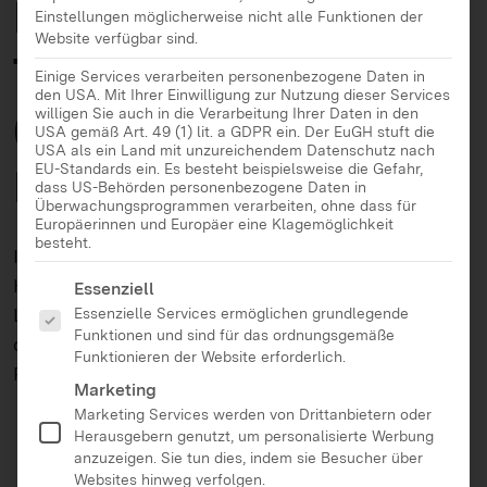
Ein praktisches
Einstellungen möglicherweise nicht alle Funktionen der
Website verfügbar sind.
Trickfilmseminar
Einige Services verarbeiten personenbezogene Daten in
den USA. Mit Ihrer Einwilligung zur Nutzung dieser Services
(nicht nur) für die
willigen Sie auch in die Verarbeitung Ihrer Daten in den
USA gemäß Art. 49 (1) lit. a GDPR ein. Der EuGH stuft die
USA als ein Land mit unzureichendem Datenschutz nach
EU-Standards ein. Es besteht beispielsweise die Gefahr,
Lehramtsausbildung
dass US-Behörden personenbezogene Daten in
Überwachungsprogrammen verarbeiten, ohne dass für
Europäerinnen und Europäer eine Klagemöglichkeit
besteht.
In Zusammenarbeit mit den Pädagogischen
Hochschulen in Ludwigsburg und Freiburg hat die
Es folgt eine Liste der Service-Gruppen, für die eine Ei
Essenziell
LFK die Anwendbarkeit eines Trickfilmseminars in
Essenzielle Services ermöglichen grundlegende
Funktionen und sind für das ordnungsgemäße
der Lehramtsausbildung in einem mehrjährigen
Funktionieren der Website erforderlich.
Pilotprojekt geprüft.
Marketing
Marketing Services werden von Drittanbietern oder
Herausgebern genutzt, um personalisierte Werbung
anzuzeigen. Sie tun dies, indem sie Besucher über
Websites hinweg verfolgen.