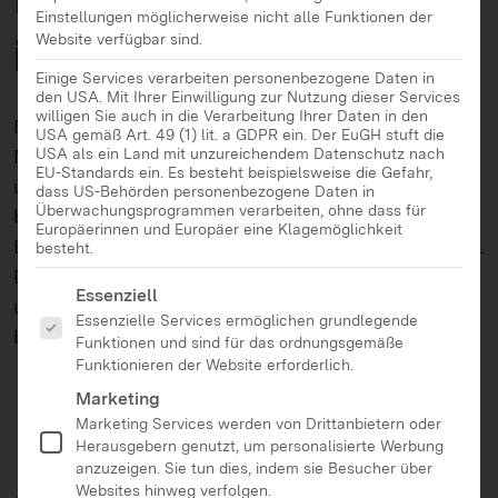
Einstellungen möglicherweise nicht alle Funktionen der
im Quartier
Website verfügbar sind.
Einige Services verarbeiten personenbezogene Daten in
den USA. Mit Ihrer Einwilligung zur Nutzung dieser Services
willigen Sie auch in die Verarbeitung Ihrer Daten in den
Digitale Angebote bereichern den Alltag älterer
USA gemäß Art. 49 (1) lit. a GDPR ein. Der EuGH stuft die
Menschen auf vielfältige Weise: Kontakte halten
USA als ein Land mit unzureichendem Datenschutz nach
EU-Standards ein. Es besteht beispielsweise die Gefahr,
und neue entdecken, online eine Reise buchen,
dass US-Behörden personenbezogene Daten in
Überwachungsprogrammen verarbeiten, ohne dass für
bequem von zu Hause aus einkaufen oder die
Europäerinnen und Europäer eine Klagemöglichkeit
Bankgeschäfte online erledigen – vieles ist möglich.
besteht.
Dennoch sind knapp 9 Millionen Menschen offline
Es folgt eine Liste der Service-Gruppen, für die eine Ei
Essenziell
und können die Chancen, die das Internet ihnen
Essenzielle Services ermöglichen grundlegende
bietet, nicht nutzen.
Funktionen und sind für das ordnungsgemäße
Funktionieren der Website erforderlich.
Marketing
Marketing Services werden von Drittanbietern oder
Herausgebern genutzt, um personalisierte Werbung
anzuzeigen. Sie tun dies, indem sie Besucher über
Websites hinweg verfolgen.