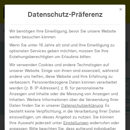
MedienFokus BW
MENÜ
Mit di
Datenschutz-Präferenz
MedienFokus BW
...
Materialien
Wir benötigen Ihre Einwilligung, bevor Sie unsere Website
weiter besuchen können.
Ehrenamtliche Arbeit im Quartier
Wenn Sie unter 16 Jahre alt sind und Ihre Einwilligung zu
optionalen Services geben möchten, müssen Sie Ihre
Erziehungsberechtigten um Erlaubnis bitten.
Wir verwenden Cookies und andere Technologien auf
unserer Website. Einige von ihnen sind essenziell, während
andere uns helfen, diese Website und Ihre Erfahrung zu
verbessern.
Personenbezogene Daten können verarbeitet
werden (z. B. IP-Adressen), z. B. für personalisierte
Anzeigen und Inhalte oder die Messung von Anzeigen und
Inhalten.
Weitere Informationen über die Verwendung Ihrer
Daten finden Sie in unserer
Datenschutzerklärung
.
Es
besteht keine Verpflichtung, in die Verarbeitung Ihrer Daten
einzuwilligen, um dieses Angebot zu nutzen.
Sie können
Ihre Auswahl jederzeit unter
Einstellungen
widerrufen oder
Ehrenamtliche Arbeit
anpassen.
Bitte beachten Sie, dass aufgrund individueller