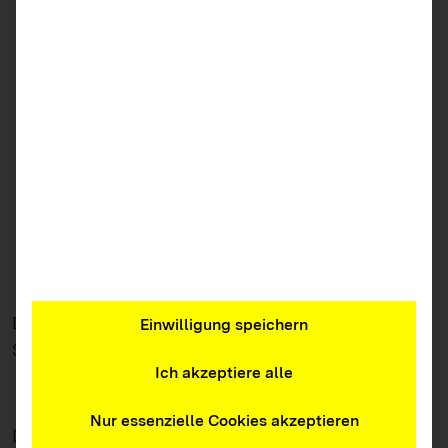
gute Technikbegleitung älterer Menschen zu
ermöglichen,
wie ehrenamtliche Mitarbeiterinnen und
Mitarbeiter gewonnen werden können,
wie Sie älteren Menschen den Einstieg in die
digitale Welt ermöglichen und welche Punkte
dabei zu beachten sind
und welche Formate, Netzwerke und Online-
Plattformen für die ehrenamtliche
Technikbegleitung genutzt werden können.
Das Arbeitsheft richtet sich hauptsächlich an
Einwilligung speichern
Senior*innen.
Ich akzeptiere alle
Nur essenzielle Cookies akzeptieren
Das Arbeitsheft richtet sich hauptsächlich an