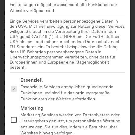
Einstellungen möglicherweise nicht alle Funktionen der
Website verfügbar sind.
Die Einheiten sowie 4 Zusatzprojekte ermöglichen
eine altersgerechte Gestaltung des
Einige Services verarbeiten personenbezogene Daten in
den USA. Mit Ihrer Einwilligung zur Nutzung dieser Services
medienpädagogischen Unterrichts für die
willigen Sie auch in die Verarbeitung Ihrer Daten in den
USA gemäß Art. 49 (1) lit. a GDPR ein. Der EuGH stuft die
Klassenstufe 2 bis 6. Ziel der 12 Einheiten ist es, die
USA als ein Land mit unzureichendem Datenschutz nach
Schüler*innen ab der Grundschule für die Risiken
EU-Standards ein. Es besteht beispielsweise die Gefahr,
dass US-Behörden personenbezogene Daten in
sowie Möglichkeiten in ihrer Nutzung zu
Überwachungsprogrammen verarbeiten, ohne dass für
sensibilisieren, damit sie selbstbestimmter und
Europäerinnen und Europäer eine Klagemöglichkeit
besteht.
sicherer im Internet agieren können.
Es folgt eine Liste der Service-Gruppen, für die eine Ei
Essenziell
Damit Sie Ihren Unterricht effizient planen können,
Essenzielle Services ermöglichen grundlegende
sind alle Einheiten klar strukturiert und können
Funktionen und sind für das ordnungsgemäße
schnell umgesetzt werden. Entstanden ist das
Funktionieren der Website erforderlich.
Konzept aus der Zusammenarbeit mit dem
Marketing
Marketing Services werden von Drittanbietern oder
klicksafe Children’s Panel. Das Children’s Panel ist
Herausgebern genutzt, um personalisierte Werbung
eine Fokusgruppe aus Schüler*innen im Alter von 7
anzuzeigen. Sie tun dies, indem sie Besucher über
bis 11 Jahren.
Websites hinweg verfolgen.