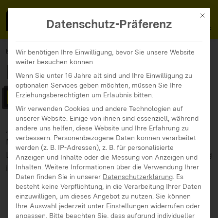
MedienFokus BW
MENÜ
Mit di
Datenschutz-Präferenz
MedienFokus BW
...
Materialien
Durchs Jahr mit klicksafe
Wir benötigen Ihre Einwilligung, bevor Sie unsere Website
weiter besuchen können.
Durchs Jahr mit
Wenn Sie unter 16 Jahre alt sind und Ihre Einwilligung zu
optionalen Services geben möchten, müssen Sie Ihre
klicksafe
Erziehungsberechtigten um Erlaubnis bitten.
Wir verwenden Cookies und andere Technologien auf
unserer Website. Einige von ihnen sind essenziell, während
„Durchs Jahr mit klicksafe – 12 Einheiten
andere uns helfen, diese Website und Ihre Erfahrung zu
verbessern.
Personenbezogene Daten können verarbeitet
Medienpädagogik für die Grundschule” bietet einen
werden (z. B. IP-Adressen), z. B. für personalisierte
Leitfaden, den Sie bereits in die Schuljahresplanung
Anzeigen und Inhalte oder die Messung von Anzeigen und
integrieren können.
Inhalten.
Weitere Informationen über die Verwendung Ihrer
Daten finden Sie in unserer
Datenschutzerklärung
.
Es
besteht keine Verpflichtung, in die Verarbeitung Ihrer Daten
einzuwilligen, um dieses Angebot zu nutzen.
Sie können
Ihre Auswahl jederzeit unter
Einstellungen
widerrufen oder
anpassen.
Bitte beachten Sie, dass aufgrund individueller