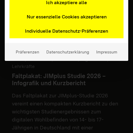
Ich akzeptiere alle
Nur essenzielle Cookies akzeptieren
Individuelle Datenschutz-Präferenzen
Präferenzen
Datenschutzerklärung
Impressum
Eltern, Erziehende, Fachkräfte, Jugendliche,
Lehrkräfte
Faltplakat: JIMplus Studie 2026 –
Infografik und Kurzbericht
Das Faltplakat zur JIMplus-Studie 2026
vereint einen kompakten Kurzbericht zu den
wichtigsten Studienergebnissen zum
digitalen Wohlbefinden von 14- bis 17-
Jährigen in Deutschland mit einer