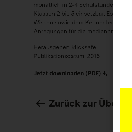
monatlich in 2‐4 Schulstunden durch
Klassen 2 bis 5 einsetzbar. Es beinh
Wissen sowie dem Kennenlernen gut
Anregungen für die medienpraktisch
Herausgeber:
klicksafe
Publikationsdatum:
2015
Jetzt downloaden (PDF)
Zurück zur Übersi