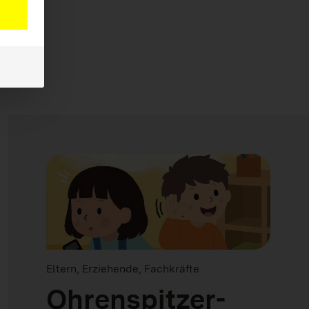
Eltern, Erziehende, Fachkräfte
Ohrenspitzer-