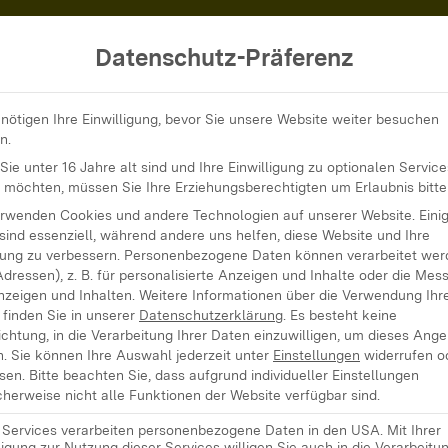
Datenschutz-Präferenz
Jahr mit klicksafe – 12 Einheiten Medienpädagogik für die Grundschu
nötigen Ihre Einwilligung, bevor Sie unsere Website weiter besuchen
n.
ie unter 16 Jahre alt sind und Ihre Einwilligung zu optionalen Service
mit
 möchten, müssen Sie Ihre Erziehungsberechtigten um Erlaubnis bitte
erwenden Cookies und andere Technologien auf unserer Website. Eini
sind essenziell, während andere uns helfen, diese Website und Ihre
2
ung zu verbessern.
Personenbezogene Daten können verarbeitet werd
Adressen), z. B. für personalisierte Anzeigen und Inhalte oder die Mes
nzeigen und Inhalten.
Weitere Informationen über die Verwendung Ihr
finden Sie in unserer
Datenschutzerklärung
.
Es besteht keine
ichtung, in die Verarbeitung Ihrer Daten einzuwilligen, um dieses Ang
n.
Sie können Ihre Auswahl jederzeit unter
Einstellungen
widerrufen o
sen.
Bitte beachten Sie, dass aufgrund individueller Einstellungen
herweise nicht alle Funktionen der Website verfügbar sind.
gogik
e Services verarbeiten personenbezogene Daten in den USA. Mit Ihrer
ligung zur Nutzung dieser Services willigen Sie auch in die Verarbeitu