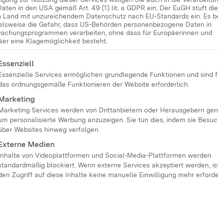
Daten in den USA gemäß Art. 49 (1) lit. a GDPR ein. Der EuGH stuft d
dschule
in Land mit unzureichendem Datenschutz nach EU-Standards ein. Es b
ielsweise die Gefahr, dass US-Behörden personenbezogene Daten in
achungsprogrammen verarbeiten, ohne dass für Europäerinnen und
äer eine Klagemöglichkeit besteht.
licksafe „Children‘s
lgt eine Liste der Service-Gruppen, für die eine Einwilligung
Essenziell
 an der Schule Freie
Essenzielle Services ermöglichen grundlegende Funktionen und sind f
das ordnungsgemäße Funktionieren der Website erforderlich.
lberg, sind 12
Marketing
eiten entstanden, die
Marketing Services werden von Drittanbietern oder Herausgebern gen
durchführen können.
um personalisierte Werbung anzuzeigen. Sie tun dies, indem sie Besu
über Websites hinweg verfolgen.
Externe Medien
Inhalte von Videoplattformen und Social-Media-Plattformen werden
standardmäßig blockiert. Wenn externe Services akzeptiert werden, ist
den Zugriff auf diese Inhalte keine manuelle Einwilligung mehr erforde
ädagogische Unterrichtseinheiten, die Sie