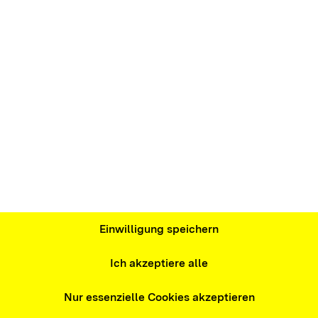
führen können. Das Material ist in den
altet neben Einheiten zur Vermittlung von
er digitaler Kinderangebote auch
e Arbeit.
Einwilligung speichern
cht
Ich akzeptiere alle
Nur essenzielle Cookies akzeptieren