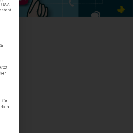
ie USA
esteht
 erteilt werden kann. Die erste Service-Gruppe ist essenziell
ür
utzt,
cher
 für
rlich.