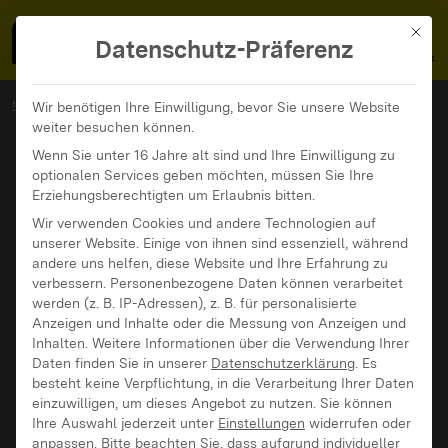
MedienFokus BW
MENÜ
Mit di
Datenschutz-Präferenz
MedienFokus BW
...
News und Beiträge
Wir benötigen Ihre Einwilligung, bevor Sie unsere Website
weiter besuchen können.
„Delete Me“: Wie kann ich meine Daten aus dem Internet löschen?
Wenn Sie unter 16 Jahre alt sind und Ihre Einwilligung zu
optionalen Services geben möchten, müssen Sie Ihre
Erziehungsberechtigten um Erlaubnis bitten.
Wir verwenden Cookies und andere Technologien auf
unserer Website. Einige von ihnen sind essenziell, während
andere uns helfen, diese Website und Ihre Erfahrung zu
verbessern.
Personenbezogene Daten können verarbeitet
werden (z. B. IP-Adressen), z. B. für personalisierte
Anzeigen und Inhalte oder die Messung von Anzeigen und
Inhalten.
Weitere Informationen über die Verwendung Ihrer
Daten finden Sie in unserer
Datenschutzerklärung
.
Es
besteht keine Verpflichtung, in die Verarbeitung Ihrer Daten
einzuwilligen, um dieses Angebot zu nutzen.
Sie können
Ihre Auswahl jederzeit unter
Einstellungen
widerrufen oder
anpassen.
Bitte beachten Sie, dass aufgrund individueller