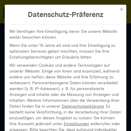
MedienFokus BW
MENÜ
Mit di
Datenschutz-Präferenz
MedienFokus BW
...
News und Beiträge
Wir benötigen Ihre Einwilligung, bevor Sie unsere Website
weiter besuchen können.
Deine Stimme für die Zukunft: Warum wählen wichtig ist
Wenn Sie unter 16 Jahre alt sind und Ihre Einwilligung zu
optionalen Services geben möchten, müssen Sie Ihre
Erziehungsberechtigten um Erlaubnis bitten.
Wir verwenden Cookies und andere Technologien auf
unserer Website. Einige von ihnen sind essenziell, während
andere uns helfen, diese Website und Ihre Erfahrung zu
verbessern.
Personenbezogene Daten können verarbeitet
werden (z. B. IP-Adressen), z. B. für personalisierte
Anzeigen und Inhalte oder die Messung von Anzeigen und
Inhalten.
Weitere Informationen über die Verwendung Ihrer
Daten finden Sie in unserer
Datenschutzerklärung
.
Es
besteht keine Verpflichtung, in die Verarbeitung Ihrer Daten
einzuwilligen, um dieses Angebot zu nutzen.
Sie können
Ihre Auswahl jederzeit unter
Einstellungen
widerrufen oder
anpassen.
Bitte beachten Sie, dass aufgrund individueller