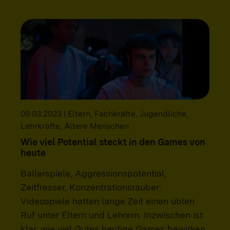
09.03.2023 | Eltern, Fachkräfte, Jugendliche,
Lehrkräfte, Ältere Menschen
Wie viel Potential steckt in den Games von
heute
Ballerspiele, Aggressionspotential,
Zeitfresser, Konzentrationsrauber:
Videospiele hatten lange Zeit einen üblen
Ruf unter Eltern und Lehrern. Inzwischen ist
klar, wie viel Gutes heutige Games bewirken