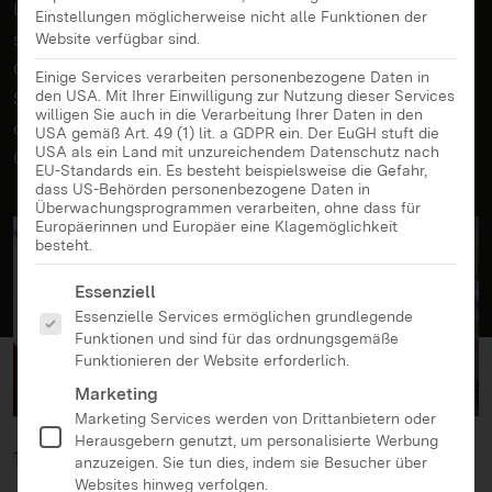
Unterricht zu tun? Mit dieser Frage beschäftigten
Einstellungen möglicherweise nicht alle Funktionen der
sich Experten bei einer Podiumsdiskussion im
Website verfügbar sind.
Offenburger Schillergymnasium. Sollte sich die
Einige Services verarbeiten personenbezogene Daten in
Schule dem Thema „Games“ öffnen? Darüber
den USA. Mit Ihrer Einwilligung zur Nutzung dieser Services
willigen Sie auch in die Verarbeitung Ihrer Daten in den
diskutierten Schüler, Lehrer, Elternvertreter und
USA gemäß Art. 49 (1) lit. a GDPR ein. Der EuGH stuft die
USA als ein Land mit unzureichendem Datenschutz nach
Gamesentwickler mit den Zuhörern.
EU-Standards ein. Es besteht beispielsweise die Gefahr,
dass US-Behörden personenbezogene Daten in
Überwachungsprogrammen verarbeiten, ohne dass für
Europäerinnen und Europäer eine Klagemöglichkeit
besteht.
Es folgt eine Liste der Service-Gruppen, für die eine Ei
Essenziell
Essenzielle Services ermöglichen grundlegende
Funktionen und sind für das ordnungsgemäße
Funktionieren der Website erforderlich.
Marketing
Marketing Services werden von Drittanbietern oder
Herausgebern genutzt, um personalisierte Werbung
11.01.2019
anzuzeigen. Sie tun dies, indem sie Besucher über
Websites hinweg verfolgen.