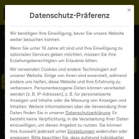
MedienFokus BW
MENÜ
Mit di
Datenschutz-Präferenz
MedienFokus BW
...
News und Beiträge
Wir benötigen Ihre Einwilligung, bevor Sie unsere Website
weiter besuchen können.
Computerspiele an der Schule – 10 Fragen und mögliche Antworten
Wenn Sie unter 16 Jahre alt sind und Ihre Einwilligung zu
optionalen Services geben möchten, müssen Sie Ihre
Computerspiele an der
Erziehungsberechtigten um Erlaubnis bitten.
Wir verwenden Cookies und andere Technologien auf
unserer Website. Einige von ihnen sind essenziell, während
Schule
– 10 Fragen
andere uns helfen, diese Website und Ihre Erfahrung zu
verbessern.
Personenbezogene Daten können verarbeitet
und mögliche
werden (z. B. IP-Adressen), z. B. für personalisierte
Anzeigen und Inhalte oder die Messung von Anzeigen und
Inhalten.
Weitere Informationen über die Verwendung Ihrer
Antworten
Daten finden Sie in unserer
Datenschutzerklärung
.
Es
besteht keine Verpflichtung, in die Verarbeitung Ihrer Daten
einzuwilligen, um dieses Angebot zu nutzen.
Sie können
Ihre Auswahl jederzeit unter
Einstellungen
widerrufen oder
Was haben Computerspiele mit Schule und
anpassen.
Bitte beachten Sie, dass aufgrund individueller