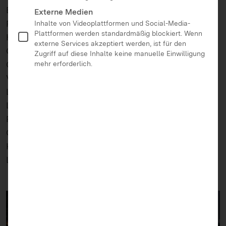
Eingeladen waren etwa Thomas Breyer-Mayländer,
Externe Medien
Professor für Medienmanagement an der
Inhalte von Videoplattformen und Social-Media-
Plattformen werden standardmäßig blockiert. Wenn
Hochschule Offenburg, Adrian Goersch,
externe Services akzeptiert werden, ist für den
Geschäftsführer der Offenburger Black Forest
Zugriff auf diese Inhalte keine manuelle Einwilligung
Games und regionaler Vertreter des Verbands für
mehr erforderlich.
Videospiele in Deutschland “GAMES”, Fabian Karg,
Lehrer und Medienpädagoge des
Landesmedienzentrum Baden-Württemberg,
Professor Peter Treffinger als Elternvertreter sowie
Christian Reinhold, Redakteur der
Kindermedienland-Website vom
Landesmedienzentrum Baden-Württemberg.