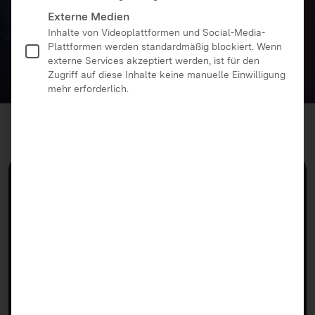
Externe Medien
Inhalte von Videoplattformen und Social-Media-
Plattformen werden standardmäßig blockiert. Wenn
externe Services akzeptiert werden, ist für den
Zugriff auf diese Inhalte keine manuelle Einwilligung
mehr erforderlich.
Plakate zur Kampagne
Kostenlos bestellen oder downloaden
Von 0 auf 100.000 in 10 Tagen?
Kosmische Energie via WiFi?
Das ewige Leben für 69,99 Euro?