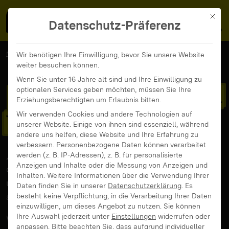
MedienFokus BW
MENÜ
Mit di
Datenschutz-Präferenz
MedienFokus BW
Angebote
Kosmische Energie
Wir benötigen Ihre Einwilligung, bevor Sie unsere Website
weiter besuchen können.
Wenn Sie unter 16 Jahre alt sind und Ihre Einwilligung zu
Kosmische Energie via
optionalen Services geben möchten, müssen Sie Ihre
Erziehungsberechtigten um Erlaubnis bitten.
Wir verwenden Cookies und andere Technologien auf
WiFi?
Echt jetzt?
unserer Website. Einige von ihnen sind essenziell, während
andere uns helfen, diese Website und Ihre Erfahrung zu
verbessern.
Personenbezogene Daten können verarbeitet
„Suchst du nach Heilung durch Energiefluss? Bist
werden (z. B. IP-Adressen), z. B. für personalisierte
Anzeigen und Inhalte oder die Messung von Anzeigen und
du bereit, dich voll und ganz darauf einzulassen
Inhalten.
Weitere Informationen über die Verwendung Ihrer
und dein Schicksal höheren Händen
Daten finden Sie in unserer
Datenschutzerklärung
.
Es
anzuvertrauen?” Dann bist du bei uns genau richtig.
besteht keine Verpflichtung, in die Verarbeitung Ihrer Daten
einzuwilligen, um dieses Angebot zu nutzen.
Sie können
Ihre Auswahl jederzeit unter
Einstellungen
widerrufen oder
Weniger Energie – mehr Fakten!
anpassen.
Bitte beachten Sie, dass aufgrund individueller