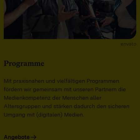
envato
Programme
Mit praxisnahen und vielfältigen Programmen
fördern wir gemeinsam mit unseren Partnern die
Medienkompetenz der Menschen aller
Altersgruppen und stärken dadurch den sicheren
Umgang mit (digitalen) Medien.
Angebote