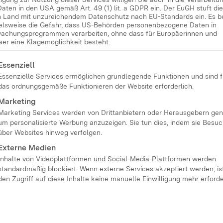
Daten in den USA gemäß Art. 49 (1) lit. a GDPR ein. Der EuGH stuft d
e
in Land mit unzureichendem Datenschutz nach EU-Standards ein. Es b
ielsweise die Gefahr, dass US-Behörden personenbezogene Daten in
achungsprogrammen verarbeiten, ohne dass für Europäerinnen und
äer eine Klagemöglichkeit besteht.
lgt eine Liste der Service-Gruppen, für die eine Einwilligung
Essenziell
Essenzielle Services ermöglichen grundlegende Funktionen und sind f
che Fachkräfte
das ordnungsgemäße Funktionieren der Website erforderlich.
ifikation und
Marketing
Marketing Services werden von Drittanbietern oder Herausgebern gen
ische Begleitung
um personalisierte Werbung anzuzeigen. Sie tun dies, indem sie Besu
über Websites hinweg verfolgen.
Externe Medien
Inhalte von Videoplattformen und Social-Media-Plattformen werden
mm
standardmäßig blockiert. Wenn externe Services akzeptiert werden, ist
den Zugriff auf diese Inhalte keine manuelle Einwilligung mehr erforde
nd Familien in prekären Verhältnissen, die
r schwer zu erreichen sind.