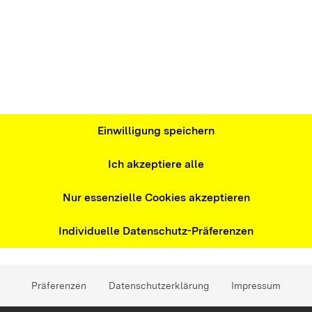
chgeführt,
Angebot abgerufen werden
kräfte haben zum Ziel, dass die Beteiligten
ustauschen.
Einwilligung speichern
Ich akzeptiere alle
Nur essenzielle Cookies akzeptieren
Individuelle Datenschutz-Präferenzen
men
Präferenzen
Datenschutzerklärung
Impressum
für Fortbildung und Workshops kommen