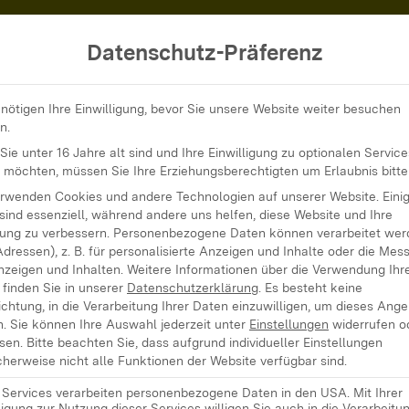
Datenschutz-Präferenz
ische Fortbildung für die SPFH
nötigen Ihre Einwilligung, bevor Sie unsere Website weiter besuchen
n.
ie unter 16 Jahre alt sind und Ihre Einwilligung zu optionalen Service
 möchten, müssen Sie Ihre Erziehungsberechtigten um Erlaubnis bitte
erwenden Cookies und andere Technologien auf unserer Website. Eini
sind essenziell, während andere uns helfen, diese Website und Ihre
gogische
ung zu verbessern.
Personenbezogene Daten können verarbeitet werd
Adressen), z. B. für personalisierte Anzeigen und Inhalte oder die Mes
nzeigen und Inhalten.
Weitere Informationen über die Verwendung Ihr
finden Sie in unserer
Datenschutzerklärung
.
Es besteht keine
für die
ichtung, in die Verarbeitung Ihrer Daten einzuwilligen, um dieses Ang
n.
Sie können Ihre Auswahl jederzeit unter
Einstellungen
widerrufen o
sen.
Bitte beachten Sie, dass aufgrund individueller Einstellungen
herweise nicht alle Funktionen der Website verfügbar sind.
ogische
e Services verarbeiten personenbezogene Daten in den USA. Mit Ihrer
ligung zur Nutzung dieser Services willigen Sie auch in die Verarbeitu