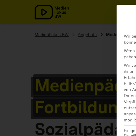
MedienFokus BW
MedienFokus BW
Angebote
Medienpädagog
Wir be
könne
Wenn S
geben
Wir v
ihnen 
Medienpäda
Erfahr
B. IP-
von A
Daten 
Fortbildung
Verpfl
nutze
anpas
möglic
Sozialpädag
Einig
Einwil