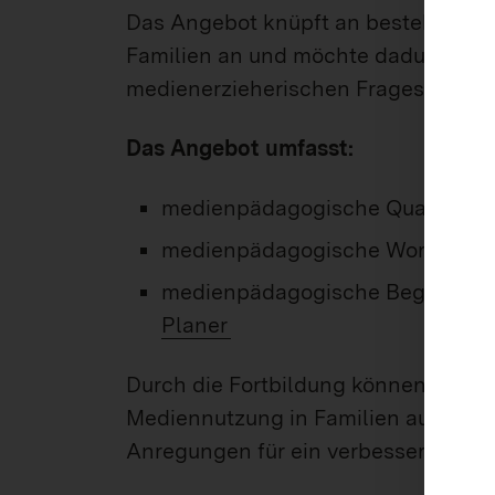
Das Angebot knüpft an bestehende 
Familien an und möchte dadurch ein
medienerzieherischen Fragestellun
Das Angebot umfasst:
medienpädagogische Qualifikati
medienpädagogische Workshops f
medienpädagogische Begleitung 
Planer
Durch die Fortbildung können sich F
Mediennutzung in Familien ausein
Anregungen für ein verbessertes me