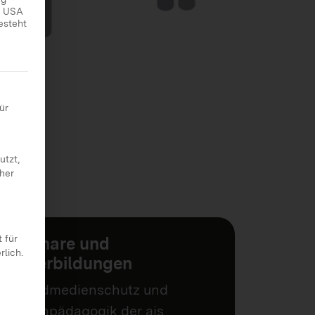
ie USA
esteht
 erteilt werden kann. Die erste Service-Gruppe ist essenziell
ür
utzt,
cher
 für
Seminare und
rlich.
Weiterbildungen
Jugendmedienschutz und
Medienpädagogik der ajs