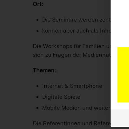
Ort:
Die Seminare werden zentral dur
können aber auch als Inhouse-
Die Workshops für Familien und Fach
sich zu Fragen der Mediennutzung a
Themen:
Internet & Smartphone
Digitale Spiele
Mobile Medien und weitere The
Die Referentinnen und Referenten 