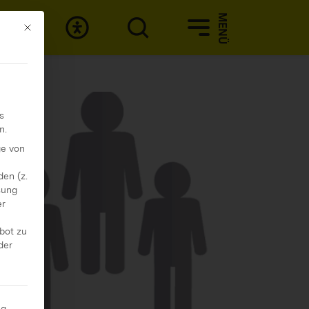
MENÜ
Mit diesem Button wird der Dialog geschlossen. Seine Funktionali
s
n.
ge von
en (z.
sung
er
ebot zu
der
ng