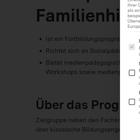
Ihrer 
Familienhilf
als e
beisp
Überw
Europ
Ist ein Fortbildungsprogramm
Es fo
Richtet sich an Sozialpädagogis
Bietet medienpädagogische Qual
Workshops sowie medienpädagog
Über das Progra
Zielgruppe neben den Fachkräften si
über klassische Bildungsangebote nu