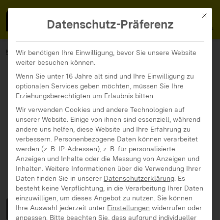
MedienFokus BW
MENÜ
Mit di
Datenschutz-Präferenz
MedienFokus BW
Angebote
Läuft bei Dir!
Wir benötigen Ihre Einwilligung, bevor Sie unsere Website
weiter besuchen können.
Wenn Sie unter 16 Jahre alt sind und Ihre Einwilligung zu
optionalen Services geben möchten, müssen Sie Ihre
Erziehungsberechtigten um Erlaubnis bitten.
Wir verwenden Cookies und andere Technologien auf
unserer Website. Einige von ihnen sind essenziell, während
andere uns helfen, diese Website und Ihre Erfahrung zu
verbessern.
Personenbezogene Daten können verarbeitet
werden (z. B. IP-Adressen), z. B. für personalisierte
Anzeigen und Inhalte oder die Messung von Anzeigen und
Inhalten.
Weitere Informationen über die Verwendung Ihrer
Daten finden Sie in unserer
Datenschutzerklärung
.
Es
besteht keine Verpflichtung, in die Verarbeitung Ihrer Daten
einzuwilligen, um dieses Angebot zu nutzen.
Sie können
Läuft bei Dir!
Ihre Auswahl jederzeit unter
Einstellungen
widerrufen oder
anpassen.
Bitte beachten Sie, dass aufgrund individueller