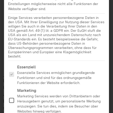
Einstellungen möglicherweise nicht alle Funktionen der
Website verfügbar sind.
Ist ein Projekt zur werteorientierten
Demokratiebildung für junge Erwachsene
Einige Services verarbeiten personenbezogene Daten in
den USA. Mit Ihrer Einwilligung zur Nutzung dieser Services
Richtet sich an Azubis und Fachkräfte
willigen Sie auch in die Verarbeitung Ihrer Daten in den
USA gemäß Art. 49 (1) lit. a GDPR ein. Der EuGH stuft die
Besteht aus einem Fortbildungstraining für
USA als ein Land mit unzureichendem Datenschutz nach
EU-Standards ein. Es besteht beispielsweise die Gefahr,
Fachkräfte und zwei konkreten
dass US-Behörden personenbezogene Daten in
Projektangeboten, die Berufsschulklassen
Überwachungsprogrammen verarbeiten, ohne dass für
Europäerinnen und Europäer eine Klagemöglichkeit
besuchen können
besteht.
Es folgt eine Liste der Service-Gruppen, für die eine Ei
Essenziell
Essenzielle Services ermöglichen grundlegende
Läuft bei Dir!
ist ein Projekt zur werteorientierten
Funktionen und sind für das ordnungsgemäße
Demokratiebildung, das sich an Jugendliche am
Funktionieren der Website erforderlich.
Übergang zwischen Schule und Beruf richtet.
Marketing
Jugendliche, die sich in dieser Übergangsphase
Marketing Services werden von Drittanbietern oder
befinden, werden angeregt, ihre eigenen Werte
Herausgebern genutzt, um personalisierte Werbung
anzuzeigen. Sie tun dies, indem sie Besucher über
sowie Prinzipien des Zusammenlebens zu
Websites hinweg verfolgen.