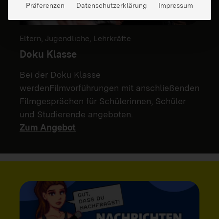
Präferenzen
Datenschutzerklärung
Impressum
Eltern, Jugendliche, Lehrkräfte
Doku Klasse
Bei der Doku Klasse
werdenFilmvorführungen mit anschließenden
Filmgesprächen für Schülerinnen, Schüler
und Studierende angeboten.
Zum Angebot