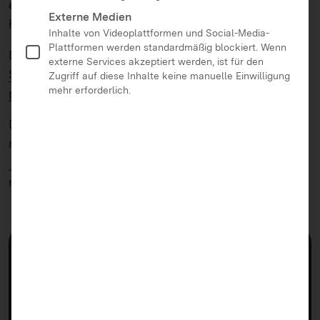
erkunden. Dabei kommen kreative und
Externe Medien
handlungsorientierte Lernformen zum Einsatz.
Inhalte von Videoplattformen und Social-Media-
Plattformen werden standardmäßig blockiert. Wenn
Das Programm wird von der
Baden-Württemberg
externe Services akzeptiert werden, ist für den
Stiftung
in Kooperation mit der
Landeszentrale für
Zugriff auf diese Inhalte keine manuelle Einwilligung
mehr erforderlich.
politische Bildung
umgesetzt.
Die Angebote
Bias Breaker
und
Hacker Attack
richten sich direkt an Jugendliche. Zudem gibt es
Fortbildungsangebote
, die sich an Fachkräfte
richten, die mit Jugendlichen arbeiten.
Angebote von Läuft bei dir!
Bias Breaker
Hacker Attack