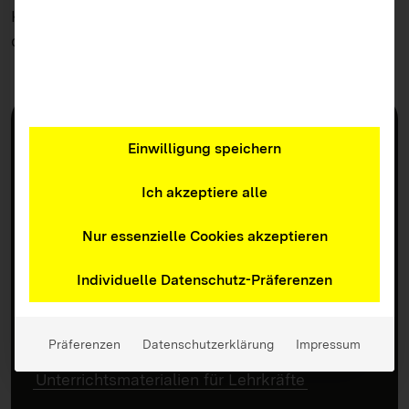
Kultus, Jugend und Sport Baden-Württemberg
durch.
BITTE WAS?!
Einwilligung speichern
Ich akzeptiere alle
Mitmachen
Nur essenzielle Cookies akzeptieren
#ZeichenSetzen-Challenge – Jetzt
mitmachen!
Individuelle Datenschutz-Präferenzen
Workshops und Aktionstage mit BITTE
WAS?!
Präferenzen
Datenschutzerklärung
Impressum
Unterrichtsmaterialien für Lehrkräfte