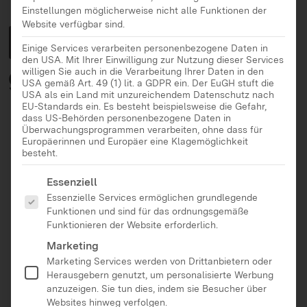
Einstellungen möglicherweise nicht alle Funktionen der
Website verfügbar sind.
BITTE WAS?!
Kontern
Einige Services verarbeiten personenbezogene Daten in
den USA. Mit Ihrer Einwilligung zur Nutzung dieser Services
gegen Fake und Hass
willigen Sie auch in die Verarbeitung Ihrer Daten in den
USA gemäß Art. 49 (1) lit. a GDPR ein. Der EuGH stuft die
USA als ein Land mit unzureichendem Datenschutz nach
EU-Standards ein. Es besteht beispielsweise die Gefahr,
dass US-Behörden personenbezogene Daten in
Ist ein Programm gegen Hate und Fake im Netz
Überwachungsprogrammen verarbeiten, ohne dass für
und für ein respektvolles Miteinander
Europäerinnen und Europäer eine Klagemöglichkeit
besteht.
Richtet sich an Kinder, Jugendliche und
Es folgt eine Liste der Service-Gruppen, für die eine Ei
pädagogische Fachkräfte
Essenziell
Essenzielle Services ermöglichen grundlegende
Das Ziel von BITTE WAS?! ist ein respektvolles
Funktionen und sind für das ordnungsgemäße
Miteinander – online wie offline. Ganz im Sinne
Funktionieren der Website erforderlich.
unserer demokratischen Werte.
Marketing
Marketing Services werden von Drittanbietern oder
Herausgebern genutzt, um personalisierte Werbung
anzuzeigen. Sie tun dies, indem sie Besucher über
Websites hinweg verfolgen.