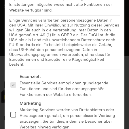
Einstellungen möglicherweise nicht alle Funktionen der
Expert*innen aus Theorie und Praxis.
Website verfügbar sind.
Einige Services verarbeiten personenbezogene Daten in
den USA. Mit Ihrer Einwilligung zur Nutzung dieser Services
willigen Sie auch in die Verarbeitung Ihrer Daten in den
USA gemäß Art. 49 (1) lit. a GDPR ein. Der EuGH stuft die
USA als ein Land mit unzureichendem Datenschutz nach
EU-Standards ein. Es besteht beispielsweise die Gefahr,
dass US-Behörden personenbezogene Daten in
Überwachungsprogrammen verarbeiten, ohne dass für
Europäerinnen und Europäer eine Klagemöglichkeit
besteht.
Es folgt eine Liste der Service-Gruppen, für die eine Ei
Essenziell
MedienFokus BW:
News
Essenzielle Services ermöglichen grundlegende
Funktionen und sind für das ordnungsgemäße
und Beiträge
Funktionieren der Website erforderlich.
Marketing
Marketing Services werden von Drittanbietern oder
Herausgebern genutzt, um personalisierte Werbung
Filter:
anzuzeigen. Sie tun dies, indem sie Besucher über
Websites hinweg verfolgen.