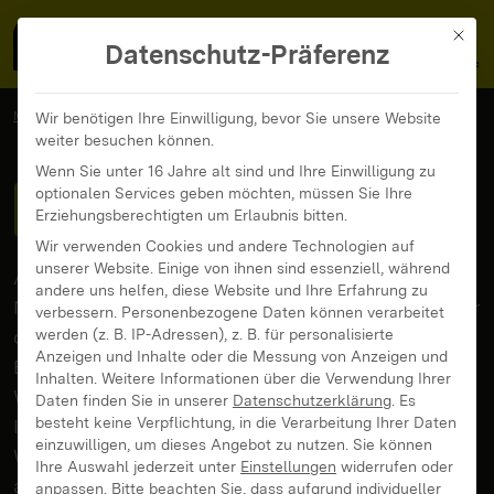
MedienFokus BW
MENÜ
Mit di
Datenschutz-Präferenz
MedienFokus BW
Aktuelle Themen
News und Beiträge
Wir benötigen Ihre Einwilligung, bevor Sie unsere Website
weiter besuchen können.
Wenn Sie unter 16 Jahre alt sind und Ihre Einwilligung zu
News und Beiträge
optionalen Services geben möchten, müssen Sie Ihre
Erziehungsberechtigten um Erlaubnis bitten.
Wir verwenden Cookies und andere Technologien auf
unserer Website. Einige von ihnen sind essenziell, während
Aktuelle Entwicklungen und spannende
andere uns helfen, diese Website und Ihre Erfahrung zu
Neuigkeiten aus der Welt der Medienbildung – Über
verbessern.
Personenbezogene Daten können verarbeitet
den Filter Beitragsart könnt ihr nach News und
werden (z. B. IP-Adressen), z. B. für personalisierte
Anzeigen und Inhalte oder die Messung von Anzeigen und
Beiträgen filtern. Im Bereich
News
gibt’s das
Inhalten.
Weitere Informationen über die Verwendung Ihrer
Wichtigste auf einen Blick.
Daten finden Sie in unserer
Datenschutzerklärung
.
Es
besteht keine Verpflichtung, in die Verarbeitung Ihrer Daten
In den
Beiträgen
geht es in die Tiefe: Alle zwei
einzuwilligen, um dieses Angebot zu nutzen.
Sie können
Wochen erscheint ein neuer Leitartikel zu einem
Ihre Auswahl jederzeit unter
Einstellungen
widerrufen oder
ausgewählten Thema, gemeinsam erarbeitet mit
anpassen.
Bitte beachten Sie, dass aufgrund individueller