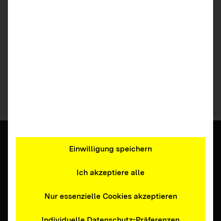
21.07.2026 | Eltern, Erziehende, Fachkräfte,
Jugendliche, Lehrkräfte, Ältere Menschen
Cem Özdemir übernimmt Schirmherrschaft
Die Initiative MedienFokus BW hat mit
Ministerpräsident Cem Özdemir einen neuen
Schirmherrn.
Zum Beitrag
Einwilligung speichern
Ich akzeptiere alle
Nur essenzielle Cookies akzeptieren
Individuelle Datenschutz-Präferenzen