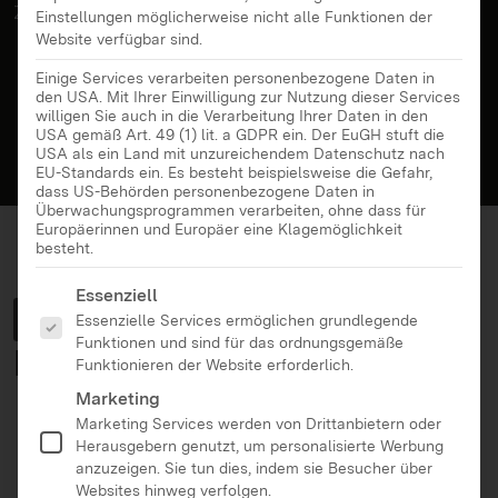
Zielgruppen und Themen.
Einstellungen möglicherweise nicht alle Funktionen der
Website verfügbar sind.
Einige Services verarbeiten personenbezogene Daten in
den USA. Mit Ihrer Einwilligung zur Nutzung dieser Services
willigen Sie auch in die Verarbeitung Ihrer Daten in den
USA gemäß Art. 49 (1) lit. a GDPR ein. Der EuGH stuft die
USA als ein Land mit unzureichendem Datenschutz nach
EU-Standards ein. Es besteht beispielsweise die Gefahr,
dass US-Behörden personenbezogene Daten in
Überwachungsprogrammen verarbeiten, ohne dass für
Europäerinnen und Europäer eine Klagemöglichkeit
besteht.
Es folgt eine Liste der Service-Gruppen, für die eine Ei
Essenziell
News & Beiträge
auf einem
Essenzielle Services ermöglichen grundlegende
Funktionen und sind für das ordnungsgemäße
Blick
Funktionieren der Website erforderlich.
Marketing
Marketing Services werden von Drittanbietern oder
Ältere Menschen
Eltern
Herausgebern genutzt, um personalisierte Werbung
anzuzeigen. Sie tun dies, indem sie Besucher über
Erziehende
Fachkräfte
Websites hinweg verfolgen.