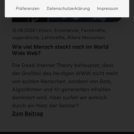
Präferenzen
Datenschutzerklärung
Impressum
12.06.2026 | Eltern, Erziehende, Fachkräfte,
Jugendliche, Lehrkräfte, Ältere Menschen
Wie viel Mensch steckt noch im World
Wide Web?
Die Dead Internet Theory behauptet, dass
der Großteil des heutigen WWW nicht mehr
von echten Menschen, sondern von Bots,
Algorithmen und KI-generierten Inhalten
dominiert wird. Aber surfen wir wirklich
durch ein Netz der Geister?
Zum Beitrag