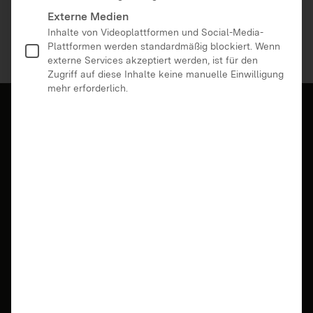
Externe Medien
Jugendliche
Lehrkräfte
Inhalte von Videoplattformen und Social-Media-
Plattformen werden standardmäßig blockiert. Wenn
externe Services akzeptiert werden, ist für den
Zugriff auf diese Inhalte keine manuelle Einwilligung
mehr erforderlich.
22.07.2026 | Eltern, Erziehende, Fachkräfte,
Lehrkräfte, Ältere Menschen
idee BW startet in eine neue Runde
Jetzt bis zum 4. Oktober 2026 mit einem