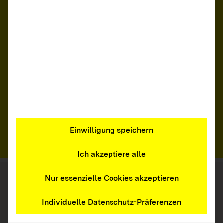
Landtagswahl 2026
Die Studie zur Social-Media-Kommunikation
von Politikerinnen, Politikern und Parteien im
Vorfeld der Landtagswahl 2026 zeigt:
Inhalte, die „Wut & Empörung“ oder „Angst &
Sorge“ auslösen, erzielen besonders hohe
Aufmerksamkeit. Welche Konsequenzen sich
daraus auch für die LFK ergeben, erfahren
Sie hier.
Einwilligung speichern
Zum Beitrag
Ich akzeptiere alle
Nur essenzielle Cookies akzeptieren
Individuelle Datenschutz-Präferenzen