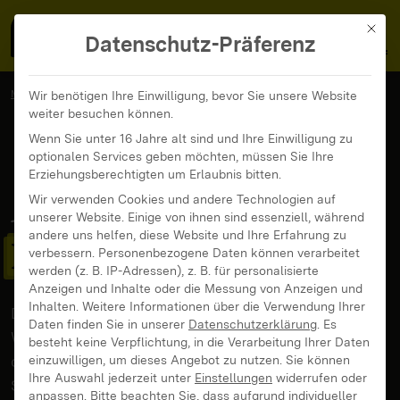
MedienFokus BW
MENÜ
Mit di
Datenschutz-Präferenz
MedienFokus BW
Aktuelle Themen
Wir benötigen Ihre Einwilligung, bevor Sie unsere Website
weiter besuchen können.
Wenn Sie unter 16 Jahre alt sind und Ihre Einwilligung zu
optionalen Services geben möchten, müssen Sie Ihre
News & Beiträge
Veranstaltungen
Erziehungsberechtigten um Erlaubnis bitten.
Aktuelle Themen von
Wir verwenden Cookies und andere Technologien auf
unserer Website. Einige von ihnen sind essenziell, während
andere uns helfen, diese Website und Ihre Erfahrung zu
MedienFokus BW
verbessern.
Personenbezogene Daten können verarbeitet
werden (z. B. IP-Adressen), z. B. für personalisierte
Anzeigen und Inhalte oder die Messung von Anzeigen und
Inhalten.
Weitere Informationen über die Verwendung Ihrer
Die wichtigsten Nachrichten, Veranstaltungen und
Daten finden Sie in unserer
Datenschutzerklärung
.
Es
Weiterbildungsangebote zu Medienbildung und
besteht keine Verpflichtung, in die Verarbeitung Ihrer Daten
digitaler Kompetenz kompakt zusammengefasst.
einzuwilligen, um dieses Angebot zu nutzen.
Sie können
Ihre Auswahl jederzeit unter
Einstellungen
widerrufen oder
Schneller das Passende finden mit dem Filter nach
anpassen.
Bitte beachten Sie, dass aufgrund individueller