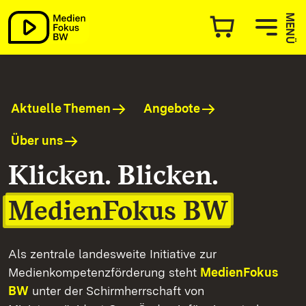
MedienFokus BW
MENÜ
Aktuelle Themen
Angebote
Über uns
Klicken. Blicken.
MedienFokus BW
Als zentrale landesweite Initiative zur
Medienkompetenzförderung steht
MedienFokus
BW
unter der Schirmherrschaft von