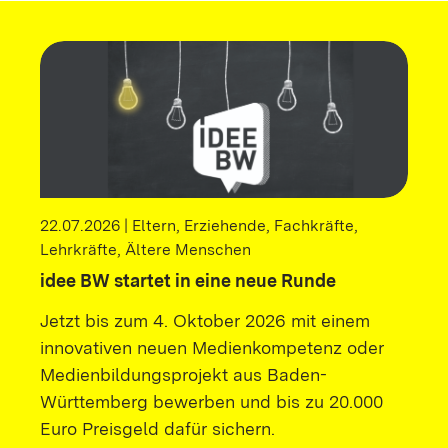
22.07.2026 | Eltern, Erziehende, Fachkräfte,
Lehrkräfte, Ältere Menschen
idee BW startet in eine neue Runde
Jetzt bis zum 4. Oktober 2026 mit einem
innovativen neuen Medienkompetenz oder
Medienbildungsprojekt aus Baden-
Württemberg bewerben und bis zu 20.000
Euro Preisgeld dafür sichern.