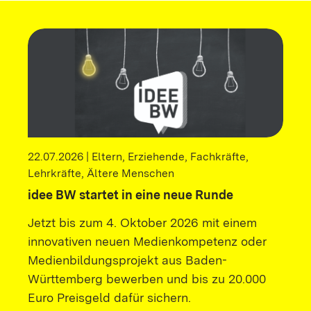
22.07.2026 | Eltern, Erziehende, Fachkräfte,
Lehrkräfte, Ältere Menschen
idee BW startet in eine neue Runde
Jetzt bis zum 4. Oktober 2026 mit einem
innovativen neuen Medienkompetenz oder
Medienbildungsprojekt aus Baden-
Württemberg bewerben und bis zu 20.000
Euro Preisgeld dafür sichern.