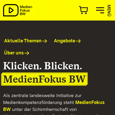
MedienFokus BW
MENÜ
Aktuelle Themen
Angebote
Über uns
Klicken. Blicken.
MedienFokus BW
Als zentrale landesweite Initiative zur
Medienkompetenzförderung steht
MedienFokus
BW
unter der Schirmherrschaft von