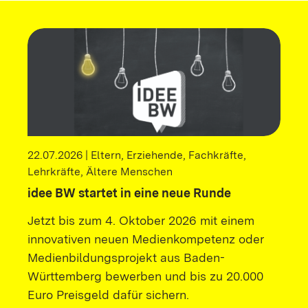
22.07.2026 | Eltern, Erziehende, Fachkräfte,
Lehrkräfte, Ältere Menschen
idee BW startet in eine neue Runde
Jetzt bis zum 4. Oktober 2026 mit einem
innovativen neuen Medienkompetenz oder
Medienbildungsprojekt aus Baden-
Württemberg bewerben und bis zu 20.000
Euro Preisgeld dafür sichern.