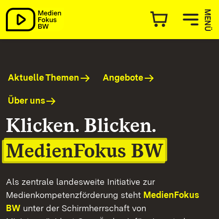
MedienFokus BW
MENÜ
Aktuelle Themen
Angebote
Über uns
Klicken. Blicken.
MedienFokus BW
Als zentrale landesweite Initiative zur
Medienkompetenzförderung steht
MedienFokus
BW
unter der Schirmherrschaft von