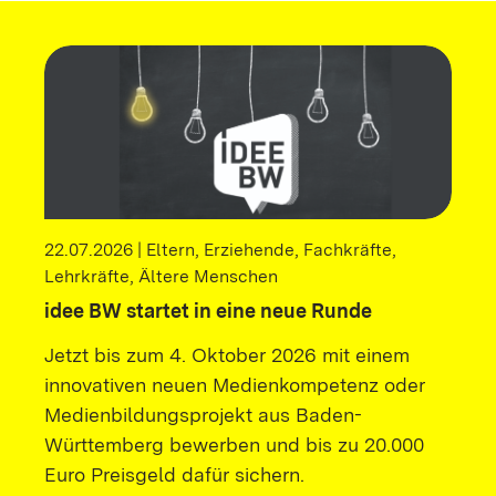
22.07.2026 | Eltern, Erziehende, Fachkräfte,
Lehrkräfte, Ältere Menschen
idee BW startet in eine neue Runde
Jetzt bis zum 4. Oktober 2026 mit einem
innovativen neuen Medienkompetenz oder
Medienbildungsprojekt aus Baden-
Württemberg bewerben und bis zu 20.000
Euro Preisgeld dafür sichern.