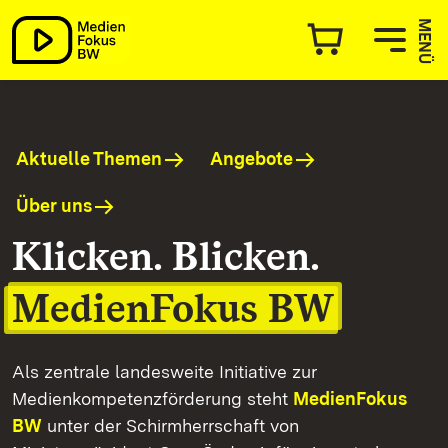
MedienFokus BW
MENÜ
Aktuelle Themen
Angebote
Über uns
Klicken. Blicken.
MedienFokus BW
Als zentrale landesweite Initiative zur
Medienkompetenzförderung steht
MedienFokus
BW
unter der Schirmherrschaft von